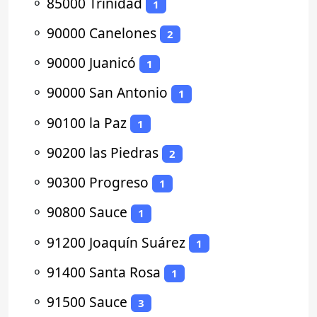
⚬
85000 Trinidad
1
⚬
90000 Canelones
2
⚬
90000 Juanicó
1
⚬
90000 San Antonio
1
⚬
90100 la Paz
1
⚬
90200 las Piedras
2
⚬
90300 Progreso
1
⚬
90800 Sauce
1
⚬
91200 Joaquín Suárez
1
⚬
91400 Santa Rosa
1
⚬
91500 Sauce
3