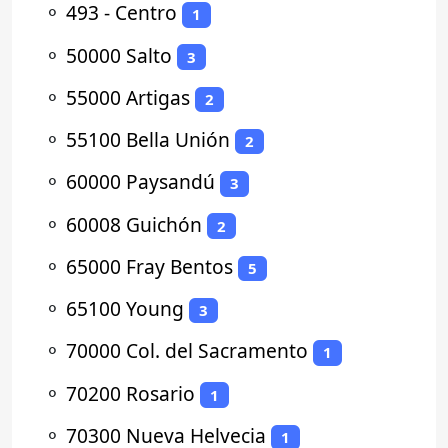
⚬
493 - Centro
1
⚬
50000 Salto
3
⚬
55000 Artigas
2
⚬
55100 Bella Unión
2
⚬
60000 Paysandú
3
⚬
60008 Guichón
2
⚬
65000 Fray Bentos
5
⚬
65100 Young
3
⚬
70000 Col. del Sacramento
1
⚬
70200 Rosario
1
⚬
70300 Nueva Helvecia
1