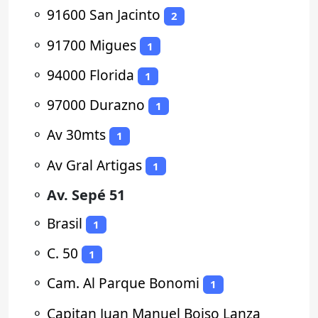
⚬
91600 San Jacinto
2
⚬
91700 Migues
1
⚬
94000 Florida
1
⚬
97000 Durazno
1
⚬
Av 30mts
1
⚬
Av Gral Artigas
1
⚬
Av. Sepé 51
⚬
Brasil
1
⚬
C. 50
1
⚬
Cam. Al Parque Bonomi
1
⚬
Capitan Juan Manuel Boiso Lanza