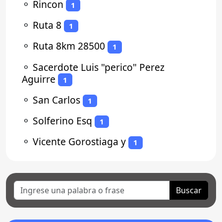
⚬
Rincon
1
⚬
Ruta 8
1
⚬
Ruta 8km 28500
1
⚬
Sacerdote Luis "perico" Perez
Aguirre
1
⚬
San Carlos
1
⚬
Solferino Esq
1
⚬
Vicente Gorostiaga y
1
Buscar