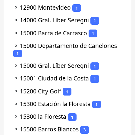
⚬
12900 Montevideo
1
⚬
14000 Gral. Líber Seregni
1
⚬
15000 Barra de Carrasco
1
⚬
15000 Departamento de Canelones
1
⚬
15000 Gral. Líber Seregni
1
⚬
15001 Ciudad de la Costa
1
⚬
15200 City Golf
1
⚬
15300 Estación la Floresta
1
⚬
15300 la Floresta
1
⚬
15500 Barros Blancos
3