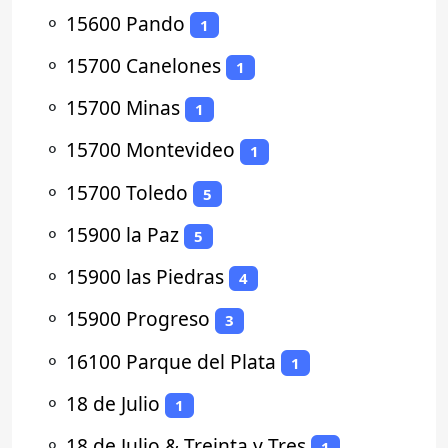
⚬
15600 Pando
1
⚬
15700 Canelones
1
⚬
15700 Minas
1
⚬
15700 Montevideo
1
⚬
15700 Toledo
5
⚬
15900 la Paz
5
⚬
15900 las Piedras
4
⚬
15900 Progreso
3
⚬
16100 Parque del Plata
1
⚬
18 de Julio
1
⚬
18 de Julio & Treinta y Tres
1