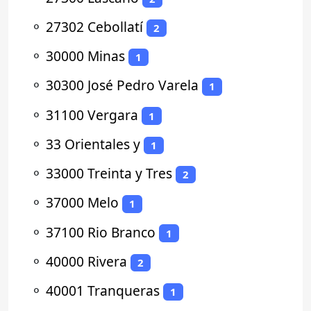
⚬
27302 Cebollatí
2
⚬
30000 Minas
1
⚬
30300 José Pedro Varela
1
⚬
31100 Vergara
1
⚬
33 Orientales y
1
⚬
33000 Treinta y Tres
2
⚬
37000 Melo
1
⚬
37100 Rio Branco
1
⚬
40000 Rivera
2
⚬
40001 Tranqueras
1