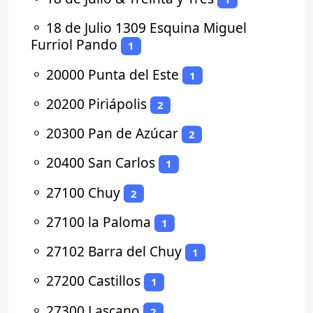
⚬
18 de Julio 1309 Esquina Miguel
Furriol Pando
1
⚬
20000 Punta del Este
1
⚬
20200 Piriápolis
2
⚬
20300 Pan de Azúcar
2
⚬
20400 San Carlos
1
⚬
27100 Chuy
2
⚬
27100 la Paloma
1
⚬
27102 Barra del Chuy
1
⚬
27200 Castillos
1
⚬
27300 Lascano
2