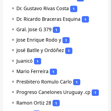
⚬
Dr. Gustavo Rivas Costa
1
⚬
Dr. Ricardo Braceras Esquina
1
⚬
Gral. Jose G 379
1
⚬
Jose Enrique Rodo y
1
⚬
José Batlle y Ordóñez
1
⚬
Juanicó
1
⚬
Mario Ferreira
1
⚬
Presbitero Romulo Carlo
1
⚬
Progreso Canelones Uruguay .cp
1
⚬
Ramon Ortiz 28
1