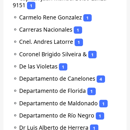
9151
1
⚬
Carmelo Rene Gonzalez
1
⚬
Carreras Nacionales
1
⚬
Cnel. Andres Latorre
1
⚬
Coronel Brigido Silveira &
1
⚬
De las Violetas
1
⚬
Departamento de Canelones
4
⚬
Departamento de Florida
1
⚬
Departamento de Maldonado
1
⚬
Departamento de Río Negro
1
⚬
Dr Luis Alberto de Herrera
1