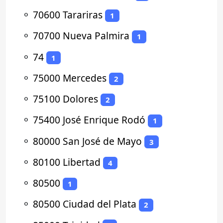
⚬
70600 Tarariras
1
⚬
70700 Nueva Palmira
1
⚬
74
1
⚬
75000 Mercedes
2
⚬
75100 Dolores
2
⚬
75400 José Enrique Rodó
1
⚬
80000 San José de Mayo
3
⚬
80100 Libertad
4
⚬
80500
1
⚬
80500 Ciudad del Plata
2