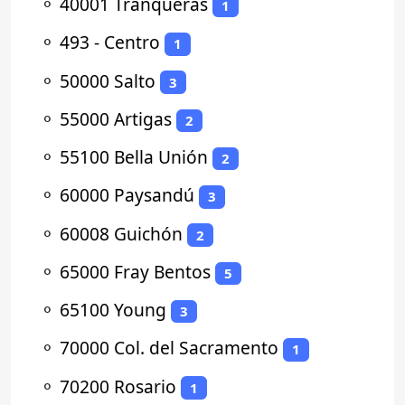
⚬
40001 Tranqueras
1
⚬
493 - Centro
1
⚬
50000 Salto
3
⚬
55000 Artigas
2
⚬
55100 Bella Unión
2
⚬
60000 Paysandú
3
⚬
60008 Guichón
2
⚬
65000 Fray Bentos
5
⚬
65100 Young
3
⚬
70000 Col. del Sacramento
1
⚬
70200 Rosario
1