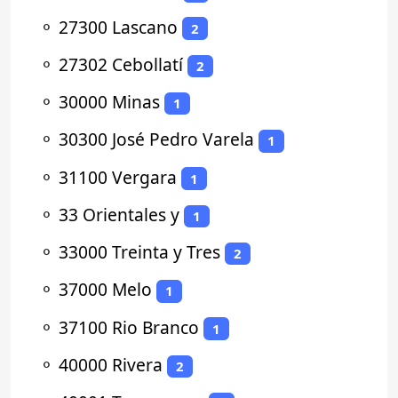
⚬
27300 Lascano
2
⚬
27302 Cebollatí
2
⚬
30000 Minas
1
⚬
30300 José Pedro Varela
1
⚬
31100 Vergara
1
⚬
33 Orientales y
1
⚬
33000 Treinta y Tres
2
⚬
37000 Melo
1
⚬
37100 Rio Branco
1
⚬
40000 Rivera
2