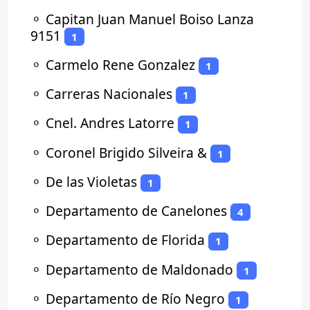
⚬
Capitan Juan Manuel Boiso Lanza
9151
1
⚬
Carmelo Rene Gonzalez
1
⚬
Carreras Nacionales
1
⚬
Cnel. Andres Latorre
1
⚬
Coronel Brigido Silveira &
1
⚬
De las Violetas
1
⚬
Departamento de Canelones
4
⚬
Departamento de Florida
1
⚬
Departamento de Maldonado
1
⚬
Departamento de Río Negro
1