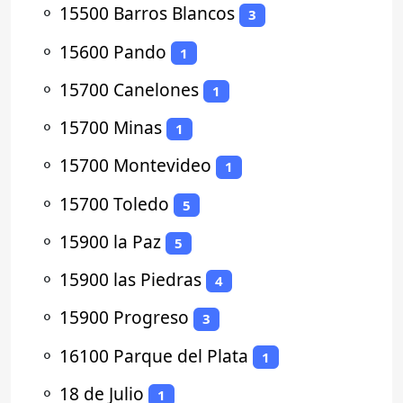
⚬
15500 Barros Blancos
3
⚬
15600 Pando
1
⚬
15700 Canelones
1
⚬
15700 Minas
1
⚬
15700 Montevideo
1
⚬
15700 Toledo
5
⚬
15900 la Paz
5
⚬
15900 las Piedras
4
⚬
15900 Progreso
3
⚬
16100 Parque del Plata
1
⚬
18 de Julio
1