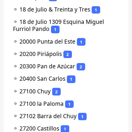
⚬
18 de Julio & Treinta y Tres
1
⚬
18 de Julio 1309 Esquina Miguel
Furriol Pando
1
⚬
20000 Punta del Este
1
⚬
20200 Piriápolis
2
⚬
20300 Pan de Azúcar
2
⚬
20400 San Carlos
1
⚬
27100 Chuy
2
⚬
27100 la Paloma
1
⚬
27102 Barra del Chuy
1
⚬
27200 Castillos
1