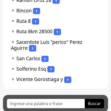
⚬
Ramon Ortiz 28
1
⚬
Rincon
1
⚬
Ruta 8
1
⚬
Ruta 8km 28500
1
⚬
Sacerdote Luis "perico" Perez
Aguirre
1
⚬
San Carlos
1
⚬
Solferino Esq
1
⚬
Vicente Gorostiaga y
1
Buscar