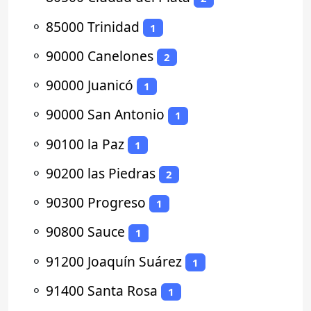
⚬
85000 Trinidad
1
⚬
90000 Canelones
2
⚬
90000 Juanicó
1
⚬
90000 San Antonio
1
⚬
90100 la Paz
1
⚬
90200 las Piedras
2
⚬
90300 Progreso
1
⚬
90800 Sauce
1
⚬
91200 Joaquín Suárez
1
⚬
91400 Santa Rosa
1