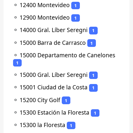
⚬
12400 Montevideo
1
⚬
12900 Montevideo
1
⚬
14000 Gral. Líber Seregni
1
⚬
15000 Barra de Carrasco
1
⚬
15000 Departamento de Canelones
1
⚬
15000 Gral. Líber Seregni
1
⚬
15001 Ciudad de la Costa
1
⚬
15200 City Golf
1
⚬
15300 Estación la Floresta
1
⚬
15300 la Floresta
1