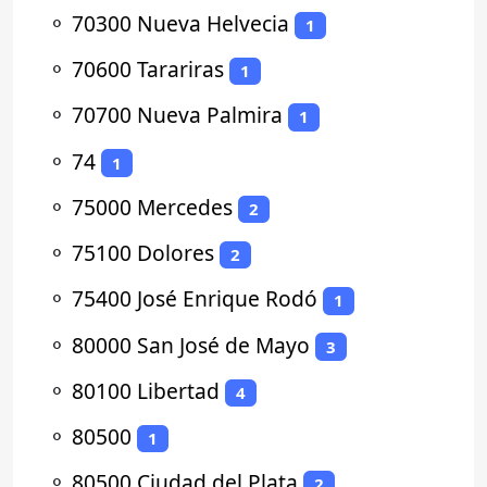
⚬
70300 Nueva Helvecia
1
⚬
70600 Tarariras
1
⚬
70700 Nueva Palmira
1
⚬
74
1
⚬
75000 Mercedes
2
⚬
75100 Dolores
2
⚬
75400 José Enrique Rodó
1
⚬
80000 San José de Mayo
3
⚬
80100 Libertad
4
⚬
80500
1
⚬
80500 Ciudad del Plata
2