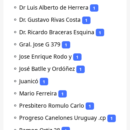
⚬
Dr Luis Alberto de Herrera
1
⚬
Dr. Gustavo Rivas Costa
1
⚬
Dr. Ricardo Braceras Esquina
1
⚬
Gral. Jose G 379
1
⚬
Jose Enrique Rodo y
1
⚬
José Batlle y Ordóñez
1
⚬
Juanicó
1
⚬
Mario Ferreira
1
⚬
Presbitero Romulo Carlo
1
⚬
Progreso Canelones Uruguay .cp
1