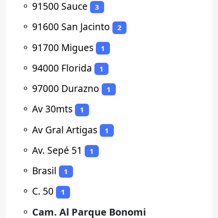
⚬
91500 Sauce
3
⚬
91600 San Jacinto
2
⚬
91700 Migues
1
⚬
94000 Florida
1
⚬
97000 Durazno
1
⚬
Av 30mts
1
⚬
Av Gral Artigas
1
⚬
Av. Sepé 51
1
⚬
Brasil
1
⚬
C. 50
1
⚬
Cam. Al Parque Bonomi