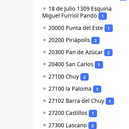
⚬
18 de Julio 1309 Esquina
Miguel Furriol Pando
1
⚬
20000 Punta del Este
1
⚬
20200 Piriápolis
2
⚬
20300 Pan de Azúcar
2
⚬
20400 San Carlos
1
⚬
27100 Chuy
2
⚬
27100 la Paloma
1
⚬
27102 Barra del Chuy
1
⚬
27200 Castillos
1
⚬
27300 Lascano
2