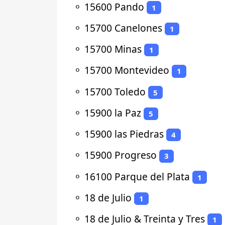
⚬
15600 Pando
1
⚬
15700 Canelones
1
⚬
15700 Minas
1
⚬
15700 Montevideo
1
⚬
15700 Toledo
5
⚬
15900 la Paz
5
⚬
15900 las Piedras
4
⚬
15900 Progreso
3
⚬
16100 Parque del Plata
1
⚬
18 de Julio
1
⚬
18 de Julio & Treinta y Tres
1