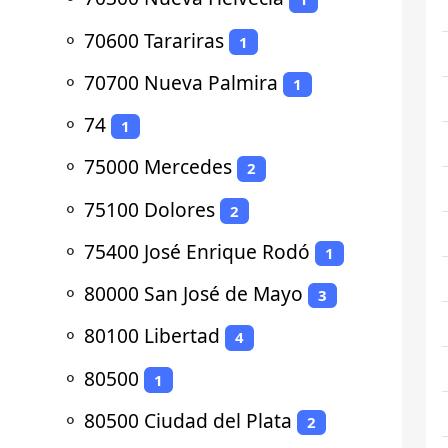
⚬
70600 Tarariras
1
⚬
70700 Nueva Palmira
1
⚬
74
1
⚬
75000 Mercedes
2
⚬
75100 Dolores
2
⚬
75400 José Enrique Rodó
1
⚬
80000 San José de Mayo
3
⚬
80100 Libertad
4
⚬
80500
1
⚬
80500 Ciudad del Plata
2