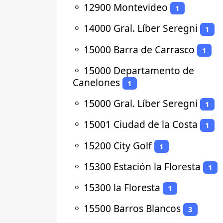
⚬
12900 Montevideo
1
⚬
14000 Gral. Líber Seregni
1
⚬
15000 Barra de Carrasco
1
⚬
15000 Departamento de
Canelones
1
⚬
15000 Gral. Líber Seregni
1
⚬
15001 Ciudad de la Costa
1
⚬
15200 City Golf
1
⚬
15300 Estación la Floresta
1
⚬
15300 la Floresta
1
⚬
15500 Barros Blancos
3