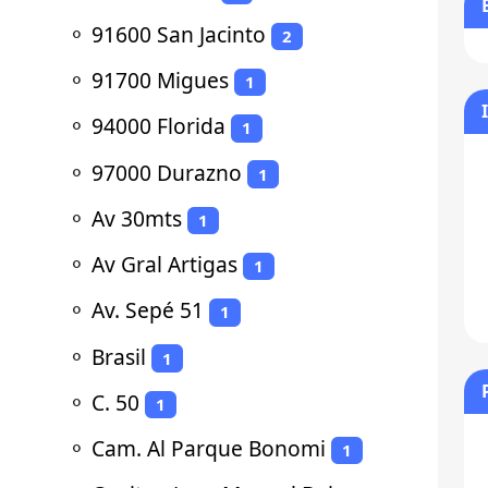
⚬
91600 San Jacinto
2
⚬
91700 Migues
1
⚬
94000 Florida
1
⚬
97000 Durazno
1
⚬
Av 30mts
1
⚬
Av Gral Artigas
1
⚬
Av. Sepé 51
1
⚬
Brasil
1
⚬
C. 50
1
⚬
Cam. Al Parque Bonomi
1