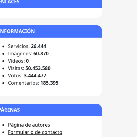
ENLACES
INFORMACIÓN
Servicios:
26.444
Imágenes:
60.870
Videos:
0
Visitas:
50.453.580
Votos:
3.444.477
Comentarios:
185.395
PÁGINAS
Página de autores
Formulario de contacto