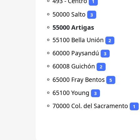
⚬
493 - Centro
1
⚬
50000 Salto
3
⚬
55000 Artigas
⚬
55100 Bella Unión
2
⚬
60000 Paysandú
3
⚬
60008 Guichón
2
⚬
65000 Fray Bentos
5
⚬
65100 Young
3
⚬
70000 Col. del Sacramento
1