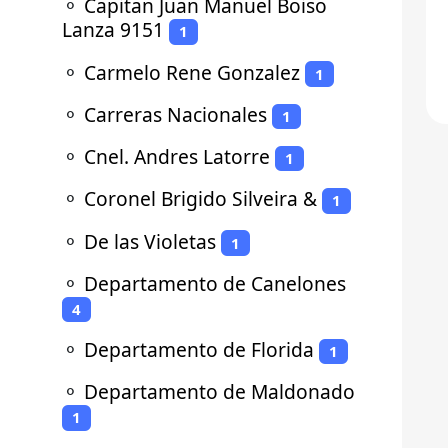
⚬
Capitan Juan Manuel Boiso
Lanza 9151
1
⚬
Carmelo Rene Gonzalez
1
⚬
Carreras Nacionales
1
⚬
Cnel. Andres Latorre
1
⚬
Coronel Brigido Silveira &
1
⚬
De las Violetas
1
⚬
Departamento de Canelones
4
⚬
Departamento de Florida
1
⚬
Departamento de Maldonado
1