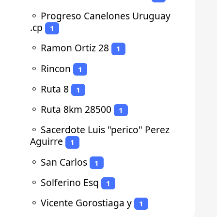
⚬
Progreso Canelones Uruguay
.cp
1
⚬
Ramon Ortiz 28
1
⚬
Rincon
1
⚬
Ruta 8
1
⚬
Ruta 8km 28500
1
⚬
Sacerdote Luis "perico" Perez
Aguirre
1
⚬
San Carlos
1
⚬
Solferino Esq
1
⚬
Vicente Gorostiaga y
1