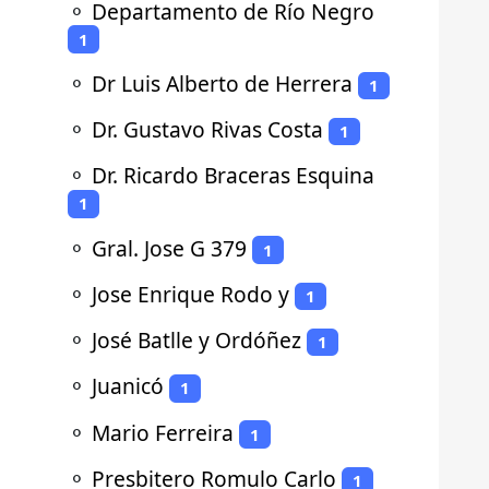
⚬
Departamento de Río Negro
1
⚬
Dr Luis Alberto de Herrera
1
⚬
Dr. Gustavo Rivas Costa
1
⚬
Dr. Ricardo Braceras Esquina
1
⚬
Gral. Jose G 379
1
⚬
Jose Enrique Rodo y
1
⚬
José Batlle y Ordóñez
1
⚬
Juanicó
1
⚬
Mario Ferreira
1
⚬
Presbitero Romulo Carlo
1