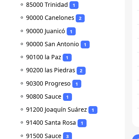
⚬
85000 Trinidad
1
⚬
90000 Canelones
2
⚬
90000 Juanicó
1
⚬
90000 San Antonio
1
⚬
90100 la Paz
1
⚬
90200 las Piedras
2
⚬
90300 Progreso
1
⚬
90800 Sauce
1
⚬
91200 Joaquín Suárez
1
⚬
91400 Santa Rosa
1
⚬
91500 Sauce
3