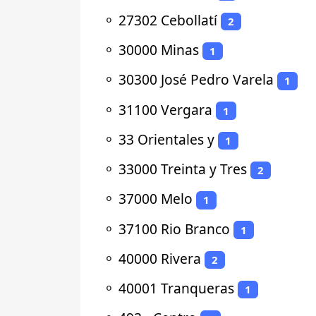
⚬
27302 Cebollatí
2
⚬
30000 Minas
1
⚬
30300 José Pedro Varela
1
⚬
31100 Vergara
1
⚬
33 Orientales y
1
⚬
33000 Treinta y Tres
2
⚬
37000 Melo
1
⚬
37100 Rio Branco
1
⚬
40000 Rivera
2
⚬
40001 Tranqueras
1