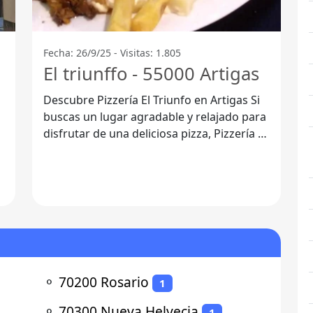
Fecha: 26/9/25 - Visitas: 1.805
El triunffo - 55000 Artigas
Descubre Pizzería El Triunfo en Artigas Si
buscas un lugar agradable y relajado para
disfrutar de una deliciosa pizza, Pizzería El
Triunfo es la opción
⚬
70200 Rosario
1
⚬
70300 Nueva Helvecia
1