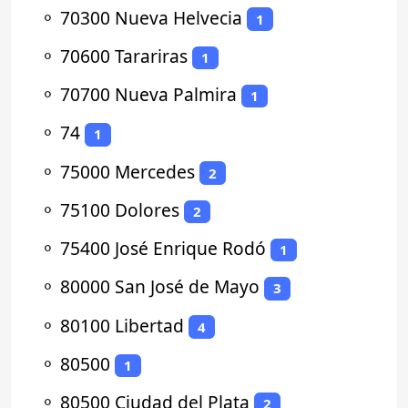
⚬
70300 Nueva Helvecia
1
⚬
70600 Tarariras
1
⚬
70700 Nueva Palmira
1
⚬
74
1
⚬
75000 Mercedes
2
⚬
75100 Dolores
2
⚬
75400 José Enrique Rodó
1
⚬
80000 San José de Mayo
3
⚬
80100 Libertad
4
⚬
80500
1
⚬
80500 Ciudad del Plata
2