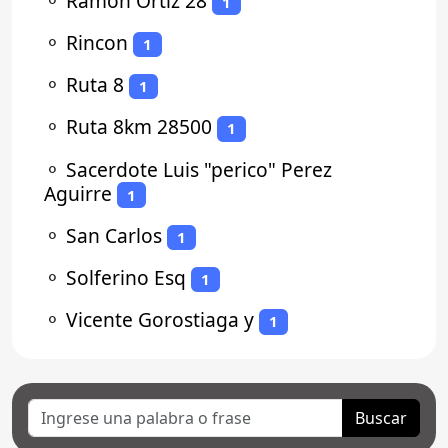
⚬
Ramon Ortiz 28
1
⚬
Rincon
1
⚬
Ruta 8
1
⚬
Ruta 8km 28500
1
⚬
Sacerdote Luis "perico" Perez
Aguirre
1
⚬
San Carlos
1
⚬
Solferino Esq
1
⚬
Vicente Gorostiaga y
1
Buscar