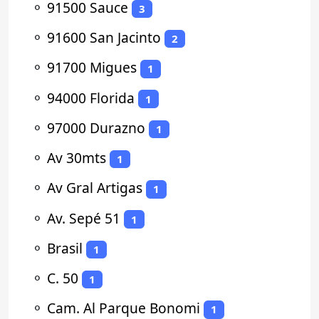
⚬
91500 Sauce
3
⚬
91600 San Jacinto
2
⚬
91700 Migues
1
⚬
94000 Florida
1
⚬
97000 Durazno
1
⚬
Av 30mts
1
⚬
Av Gral Artigas
1
⚬
Av. Sepé 51
1
⚬
Brasil
1
⚬
C. 50
1
⚬
Cam. Al Parque Bonomi
1