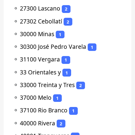
⚬
27300 Lascano
2
⚬
27302 Cebollatí
2
⚬
30000 Minas
1
⚬
30300 José Pedro Varela
1
⚬
31100 Vergara
1
⚬
33 Orientales y
1
⚬
33000 Treinta y Tres
2
⚬
37000 Melo
1
⚬
37100 Rio Branco
1
⚬
40000 Rivera
2