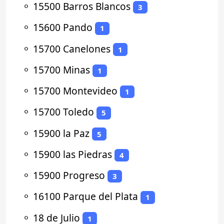
⚬
15500 Barros Blancos
3
⚬
15600 Pando
1
⚬
15700 Canelones
1
⚬
15700 Minas
1
⚬
15700 Montevideo
1
⚬
15700 Toledo
5
⚬
15900 la Paz
5
⚬
15900 las Piedras
4
⚬
15900 Progreso
3
⚬
16100 Parque del Plata
1
⚬
18 de Julio
1