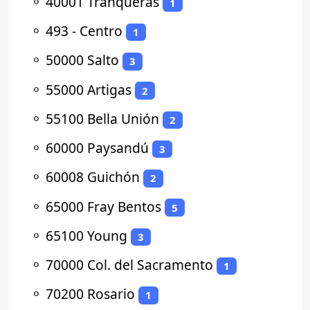
⚬
40001 Tranqueras
1
⚬
493 - Centro
1
⚬
50000 Salto
3
⚬
55000 Artigas
2
⚬
55100 Bella Unión
2
⚬
60000 Paysandú
3
⚬
60008 Guichón
2
⚬
65000 Fray Bentos
5
⚬
65100 Young
3
⚬
70000 Col. del Sacramento
1
⚬
70200 Rosario
1