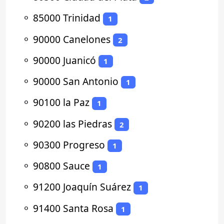
⚬
85000 Trinidad
1
⚬
90000 Canelones
2
⚬
90000 Juanicó
1
⚬
90000 San Antonio
1
⚬
90100 la Paz
1
⚬
90200 las Piedras
2
⚬
90300 Progreso
1
⚬
90800 Sauce
1
⚬
91200 Joaquín Suárez
1
⚬
91400 Santa Rosa
1