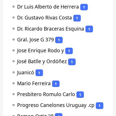
⚬
Dr Luis Alberto de Herrera
1
⚬
Dr. Gustavo Rivas Costa
1
⚬
Dr. Ricardo Braceras Esquina
1
⚬
Gral. Jose G 379
1
⚬
Jose Enrique Rodo y
1
⚬
José Batlle y Ordóñez
1
⚬
Juanicó
1
⚬
Mario Ferreira
1
⚬
Presbitero Romulo Carlo
1
⚬
Progreso Canelones Uruguay .cp
1