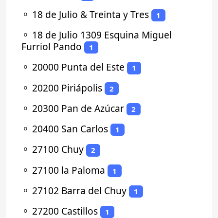
⚬
18 de Julio & Treinta y Tres
1
⚬
18 de Julio 1309 Esquina Miguel
Furriol Pando
1
⚬
20000 Punta del Este
1
⚬
20200 Piriápolis
2
⚬
20300 Pan de Azúcar
2
⚬
20400 San Carlos
1
⚬
27100 Chuy
2
⚬
27100 la Paloma
1
⚬
27102 Barra del Chuy
1
⚬
27200 Castillos
1