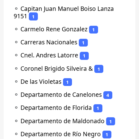
⚬
Capitan Juan Manuel Boiso Lanza
9151
1
⚬
Carmelo Rene Gonzalez
1
⚬
Carreras Nacionales
1
⚬
Cnel. Andres Latorre
1
⚬
Coronel Brigido Silveira &
1
⚬
De las Violetas
1
⚬
Departamento de Canelones
4
⚬
Departamento de Florida
1
⚬
Departamento de Maldonado
1
⚬
Departamento de Río Negro
1