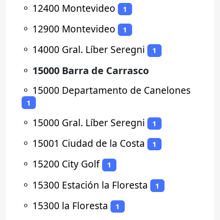
⚬
12400 Montevideo
1
⚬
12900 Montevideo
1
⚬
14000 Gral. Líber Seregni
1
⚬
15000 Barra de Carrasco
⚬
15000 Departamento de Canelones
1
⚬
15000 Gral. Líber Seregni
1
⚬
15001 Ciudad de la Costa
1
⚬
15200 City Golf
1
⚬
15300 Estación la Floresta
1
⚬
15300 la Floresta
1