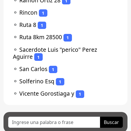
⚬
Ramon Ortiz 28
1
⚬
Rincon
1
⚬
Ruta 8
1
⚬
Ruta 8km 28500
1
⚬
Sacerdote Luis "perico" Perez
Aguirre
1
⚬
San Carlos
1
⚬
Solferino Esq
1
⚬
Vicente Gorostiaga y
1
Buscar