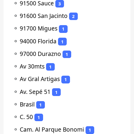
⚬
91500 Sauce
3
⚬
91600 San Jacinto
2
⚬
91700 Migues
1
⚬
94000 Florida
1
⚬
97000 Durazno
1
⚬
Av 30mts
1
⚬
Av Gral Artigas
1
⚬
Av. Sepé 51
1
⚬
Brasil
1
⚬
C. 50
1
⚬
Cam. Al Parque Bonomi
1