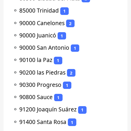
⚬
85000 Trinidad
1
⚬
90000 Canelones
2
⚬
90000 Juanicó
1
⚬
90000 San Antonio
1
⚬
90100 la Paz
1
⚬
90200 las Piedras
2
⚬
90300 Progreso
1
⚬
90800 Sauce
1
⚬
91200 Joaquín Suárez
1
⚬
91400 Santa Rosa
1