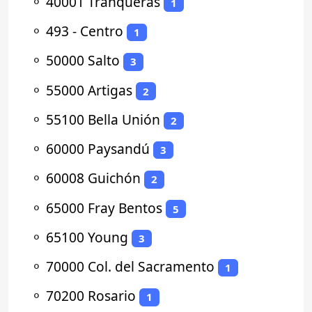
⚬
40001 Tranqueras
1
⚬
493 - Centro
1
⚬
50000 Salto
3
⚬
55000 Artigas
2
⚬
55100 Bella Unión
2
⚬
60000 Paysandú
3
⚬
60008 Guichón
2
⚬
65000 Fray Bentos
5
⚬
65100 Young
3
⚬
70000 Col. del Sacramento
1
⚬
70200 Rosario
1