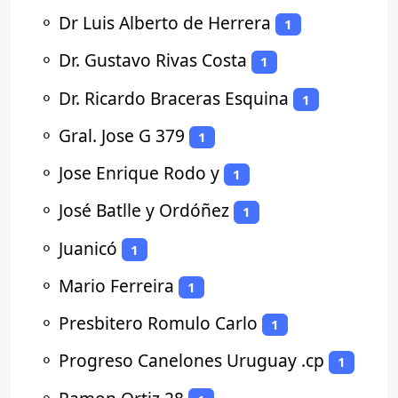
⚬
Dr Luis Alberto de Herrera
1
⚬
Dr. Gustavo Rivas Costa
1
⚬
Dr. Ricardo Braceras Esquina
1
⚬
Gral. Jose G 379
1
⚬
Jose Enrique Rodo y
1
⚬
José Batlle y Ordóñez
1
⚬
Juanicó
1
⚬
Mario Ferreira
1
⚬
Presbitero Romulo Carlo
1
⚬
Progreso Canelones Uruguay .cp
1