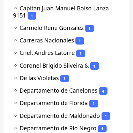
⚬
Capitan Juan Manuel Boiso Lanza
9151
1
⚬
Carmelo Rene Gonzalez
1
⚬
Carreras Nacionales
1
⚬
Cnel. Andres Latorre
1
⚬
Coronel Brigido Silveira &
1
⚬
De las Violetas
1
⚬
Departamento de Canelones
4
⚬
Departamento de Florida
1
⚬
Departamento de Maldonado
1
⚬
Departamento de Río Negro
1