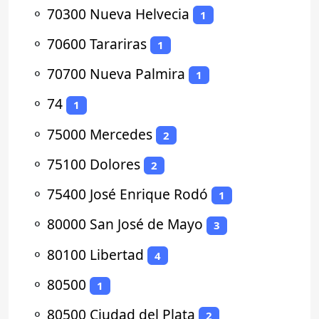
⚬
70300 Nueva Helvecia
1
⚬
70600 Tarariras
1
⚬
70700 Nueva Palmira
1
⚬
74
1
⚬
75000 Mercedes
2
⚬
75100 Dolores
2
⚬
75400 José Enrique Rodó
1
⚬
80000 San José de Mayo
3
⚬
80100 Libertad
4
⚬
80500
1
⚬
80500 Ciudad del Plata
2