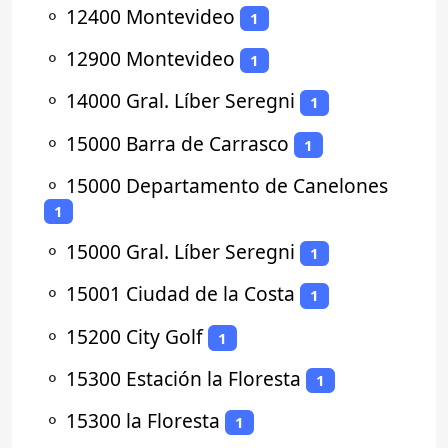
⚬
12400 Montevideo
1
⚬
12900 Montevideo
1
⚬
14000 Gral. Líber Seregni
1
⚬
15000 Barra de Carrasco
1
⚬
15000 Departamento de Canelones
1
⚬
15000 Gral. Líber Seregni
1
⚬
15001 Ciudad de la Costa
1
⚬
15200 City Golf
1
⚬
15300 Estación la Floresta
1
⚬
15300 la Floresta
1