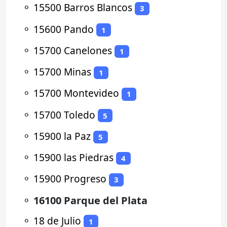
⚬
15500 Barros Blancos
3
⚬
15600 Pando
1
⚬
15700 Canelones
1
⚬
15700 Minas
1
⚬
15700 Montevideo
1
⚬
15700 Toledo
5
⚬
15900 la Paz
5
⚬
15900 las Piedras
4
⚬
15900 Progreso
3
⚬
16100 Parque del Plata
⚬
18 de Julio
1