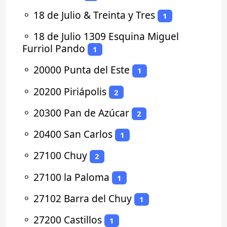
⚬
18 de Julio & Treinta y Tres
1
⚬
18 de Julio 1309 Esquina Miguel
Furriol Pando
1
⚬
20000 Punta del Este
1
⚬
20200 Piriápolis
2
⚬
20300 Pan de Azúcar
2
⚬
20400 San Carlos
1
⚬
27100 Chuy
2
⚬
27100 la Paloma
1
⚬
27102 Barra del Chuy
1
⚬
27200 Castillos
1