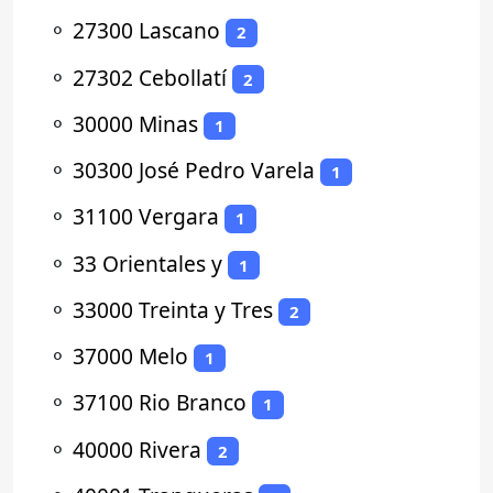
⚬
27300 Lascano
2
⚬
27302 Cebollatí
2
⚬
30000 Minas
1
⚬
30300 José Pedro Varela
1
⚬
31100 Vergara
1
⚬
33 Orientales y
1
⚬
33000 Treinta y Tres
2
⚬
37000 Melo
1
⚬
37100 Rio Branco
1
⚬
40000 Rivera
2