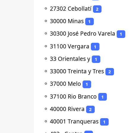
⚬
27302 Cebollatí
2
⚬
30000 Minas
1
⚬
30300 José Pedro Varela
1
⚬
31100 Vergara
1
⚬
33 Orientales y
1
⚬
33000 Treinta y Tres
2
⚬
37000 Melo
1
⚬
37100 Rio Branco
1
⚬
40000 Rivera
2
⚬
40001 Tranqueras
1