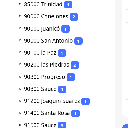
⚬
85000 Trinidad
1
⚬
90000 Canelones
2
⚬
90000 Juanicó
1
⚬
90000 San Antonio
1
⚬
90100 la Paz
1
⚬
90200 las Piedras
2
⚬
90300 Progreso
1
⚬
90800 Sauce
1
⚬
91200 Joaquín Suárez
1
⚬
91400 Santa Rosa
1
⚬
91500 Sauce
3