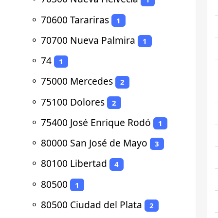
⚬
70600 Tarariras
1
⚬
70700 Nueva Palmira
1
⚬
74
1
⚬
75000 Mercedes
2
⚬
75100 Dolores
2
⚬
75400 José Enrique Rodó
1
⚬
80000 San José de Mayo
3
⚬
80100 Libertad
4
⚬
80500
1
⚬
80500 Ciudad del Plata
2