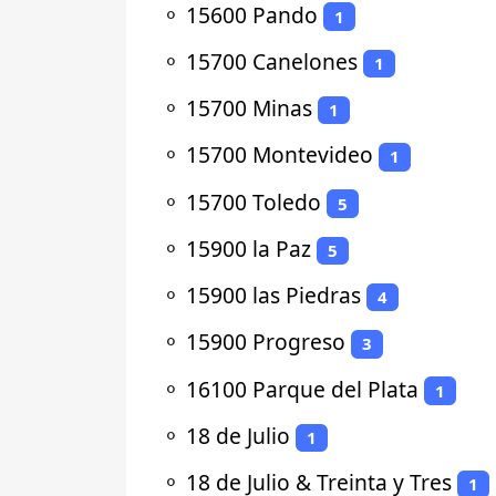
⚬
15600 Pando
1
⚬
15700 Canelones
1
⚬
15700 Minas
1
⚬
15700 Montevideo
1
⚬
15700 Toledo
5
⚬
15900 la Paz
5
⚬
15900 las Piedras
4
⚬
15900 Progreso
3
⚬
16100 Parque del Plata
1
⚬
18 de Julio
1
⚬
18 de Julio & Treinta y Tres
1