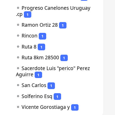
⚬
Progreso Canelones Uruguay
.cp
1
⚬
Ramon Ortiz 28
1
⚬
Rincon
1
⚬
Ruta 8
1
⚬
Ruta 8km 28500
1
⚬
Sacerdote Luis "perico" Perez
Aguirre
1
⚬
San Carlos
1
⚬
Solferino Esq
1
⚬
Vicente Gorostiaga y
1