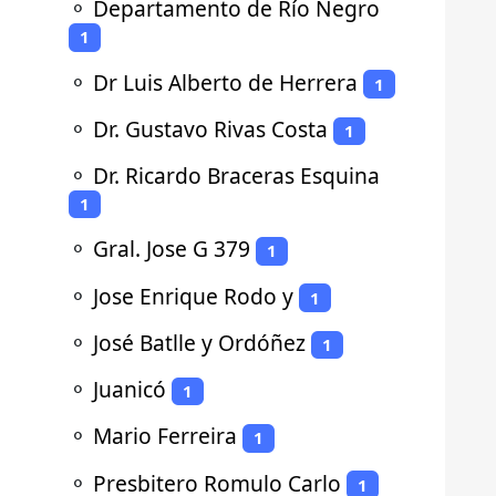
⚬
Departamento de Río Negro
1
⚬
Dr Luis Alberto de Herrera
1
⚬
Dr. Gustavo Rivas Costa
1
⚬
Dr. Ricardo Braceras Esquina
1
⚬
Gral. Jose G 379
1
⚬
Jose Enrique Rodo y
1
⚬
José Batlle y Ordóñez
1
⚬
Juanicó
1
⚬
Mario Ferreira
1
⚬
Presbitero Romulo Carlo
1