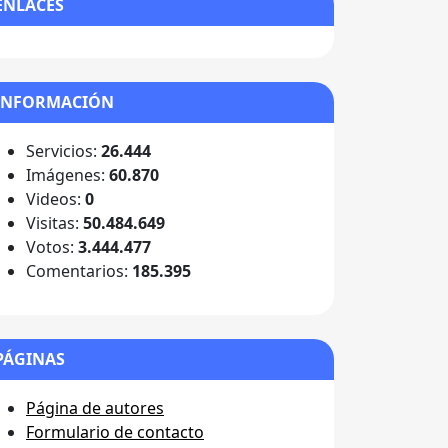
ENLACES
INFORMACIÓN
Servicios:
26.444
Imágenes:
60.870
Videos:
0
Visitas:
50.484.649
Votos:
3.444.477
Comentarios:
185.395
PÁGINAS
Página de autores
Formulario de contacto