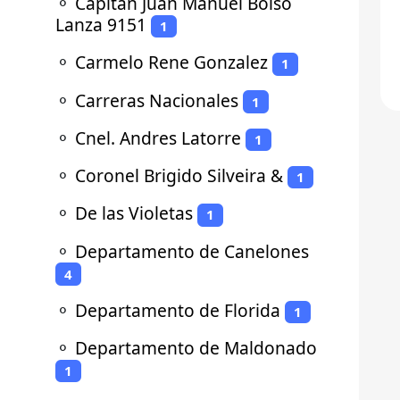
⚬
Capitan Juan Manuel Boiso
Lanza 9151
1
⚬
Carmelo Rene Gonzalez
1
⚬
Carreras Nacionales
1
⚬
Cnel. Andres Latorre
1
⚬
Coronel Brigido Silveira &
1
⚬
De las Violetas
1
⚬
Departamento de Canelones
4
⚬
Departamento de Florida
1
⚬
Departamento de Maldonado
1