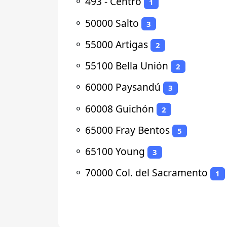
⚬
493 - Centro
1
⚬
50000 Salto
3
⚬
55000 Artigas
2
⚬
55100 Bella Unión
2
⚬
60000 Paysandú
3
⚬
60008 Guichón
2
⚬
65000 Fray Bentos
5
⚬
65100 Young
3
⚬
70000 Col. del Sacramento
1