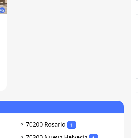
⚬
70200 Rosario
1
⚬
70300 Nueva Helvecia
1