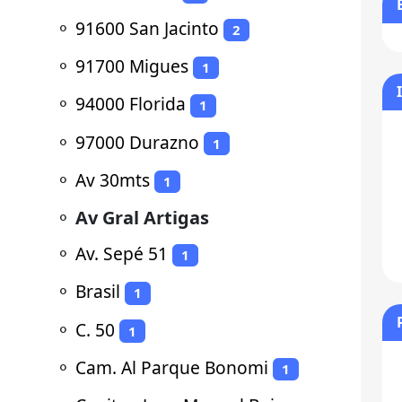
⚬
91600 San Jacinto
2
⚬
91700 Migues
1
⚬
94000 Florida
1
⚬
97000 Durazno
1
⚬
Av 30mts
1
⚬
Av Gral Artigas
⚬
Av. Sepé 51
1
⚬
Brasil
1
⚬
C. 50
1
⚬
Cam. Al Parque Bonomi
1