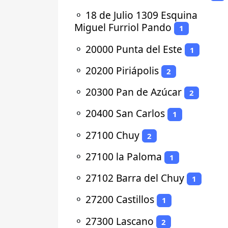
⚬
18 de Julio 1309 Esquina
Miguel Furriol Pando
1
⚬
20000 Punta del Este
1
⚬
20200 Piriápolis
2
⚬
20300 Pan de Azúcar
2
⚬
20400 San Carlos
1
⚬
27100 Chuy
2
⚬
27100 la Paloma
1
⚬
27102 Barra del Chuy
1
⚬
27200 Castillos
1
⚬
27300 Lascano
2