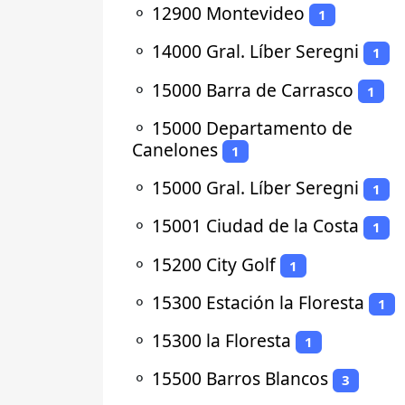
⚬
12900 Montevideo
1
⚬
14000 Gral. Líber Seregni
1
⚬
15000 Barra de Carrasco
1
⚬
15000 Departamento de
Canelones
1
⚬
15000 Gral. Líber Seregni
1
⚬
15001 Ciudad de la Costa
1
⚬
15200 City Golf
1
⚬
15300 Estación la Floresta
1
⚬
15300 la Floresta
1
⚬
15500 Barros Blancos
3