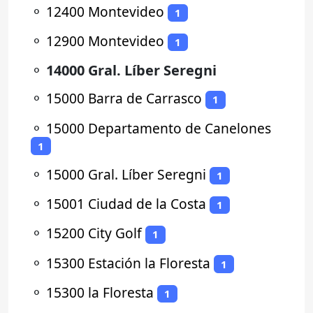
⚬
12400 Montevideo
1
⚬
12900 Montevideo
1
⚬
14000 Gral. Líber Seregni
⚬
15000 Barra de Carrasco
1
⚬
15000 Departamento de Canelones
1
⚬
15000 Gral. Líber Seregni
1
⚬
15001 Ciudad de la Costa
1
⚬
15200 City Golf
1
⚬
15300 Estación la Floresta
1
⚬
15300 la Floresta
1