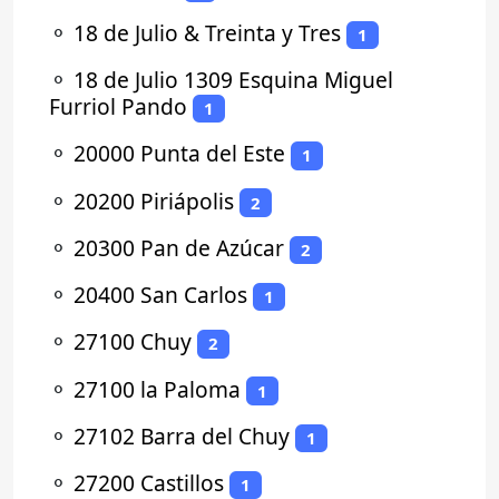
⚬
18 de Julio & Treinta y Tres
1
⚬
18 de Julio 1309 Esquina Miguel
Furriol Pando
1
⚬
20000 Punta del Este
1
⚬
20200 Piriápolis
2
⚬
20300 Pan de Azúcar
2
⚬
20400 San Carlos
1
⚬
27100 Chuy
2
⚬
27100 la Paloma
1
⚬
27102 Barra del Chuy
1
⚬
27200 Castillos
1