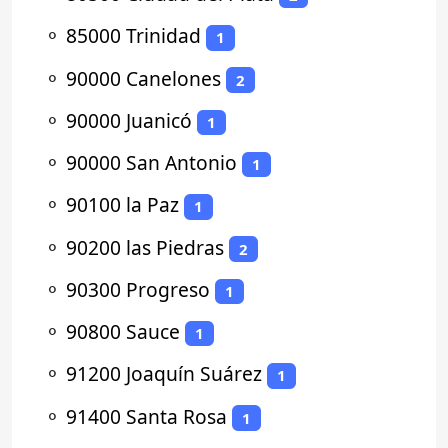
⚬
85000 Trinidad
1
⚬
90000 Canelones
2
⚬
90000 Juanicó
1
⚬
90000 San Antonio
1
⚬
90100 la Paz
1
⚬
90200 las Piedras
2
⚬
90300 Progreso
1
⚬
90800 Sauce
1
⚬
91200 Joaquín Suárez
1
⚬
91400 Santa Rosa
1