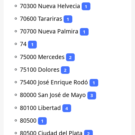
⚬
70300 Nueva Helvecia
1
⚬
70600 Tarariras
1
⚬
70700 Nueva Palmira
1
⚬
74
1
⚬
75000 Mercedes
2
⚬
75100 Dolores
2
⚬
75400 José Enrique Rodó
1
⚬
80000 San José de Mayo
3
⚬
80100 Libertad
4
⚬
80500
1
⚬
80500 Ciudad del Plata
2