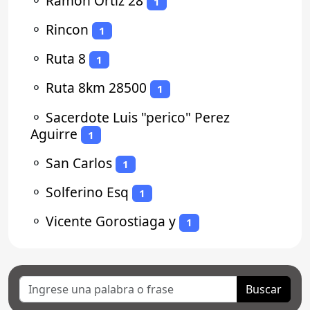
⚬
Ramon Ortiz 28
1
⚬
Rincon
1
⚬
Ruta 8
1
⚬
Ruta 8km 28500
1
⚬
Sacerdote Luis "perico" Perez
Aguirre
1
⚬
San Carlos
1
⚬
Solferino Esq
1
⚬
Vicente Gorostiaga y
1
Buscar