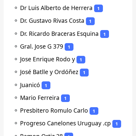
⚬
Dr Luis Alberto de Herrera
1
⚬
Dr. Gustavo Rivas Costa
1
⚬
Dr. Ricardo Braceras Esquina
1
⚬
Gral. Jose G 379
1
⚬
Jose Enrique Rodo y
1
⚬
José Batlle y Ordóñez
1
⚬
Juanicó
1
⚬
Mario Ferreira
1
⚬
Presbitero Romulo Carlo
1
⚬
Progreso Canelones Uruguay .cp
1