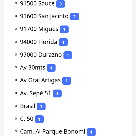
⚬
91500 Sauce
3
⚬
91600 San Jacinto
2
⚬
91700 Migues
1
⚬
94000 Florida
1
⚬
97000 Durazno
1
⚬
Av 30mts
1
⚬
Av Gral Artigas
1
⚬
Av. Sepé 51
1
⚬
Brasil
1
⚬
C. 50
1
⚬
Cam. Al Parque Bonomi
1