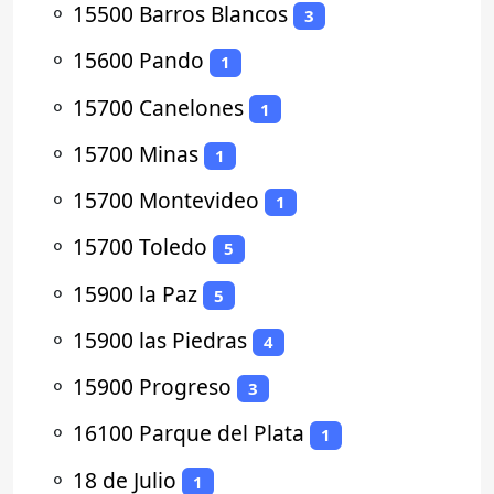
⚬
15500 Barros Blancos
3
⚬
15600 Pando
1
⚬
15700 Canelones
1
⚬
15700 Minas
1
⚬
15700 Montevideo
1
⚬
15700 Toledo
5
⚬
15900 la Paz
5
⚬
15900 las Piedras
4
⚬
15900 Progreso
3
⚬
16100 Parque del Plata
1
⚬
18 de Julio
1