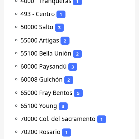
⚬
40001 Tranqueras
1
⚬
493 - Centro
1
⚬
50000 Salto
3
⚬
55000 Artigas
2
⚬
55100 Bella Unión
2
⚬
60000 Paysandú
3
⚬
60008 Guichón
2
⚬
65000 Fray Bentos
5
⚬
65100 Young
3
⚬
70000 Col. del Sacramento
1
⚬
70200 Rosario
1