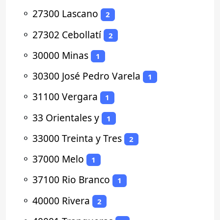
⚬
27300 Lascano
2
⚬
27302 Cebollatí
2
⚬
30000 Minas
1
⚬
30300 José Pedro Varela
1
⚬
31100 Vergara
1
⚬
33 Orientales y
1
⚬
33000 Treinta y Tres
2
⚬
37000 Melo
1
⚬
37100 Rio Branco
1
⚬
40000 Rivera
2