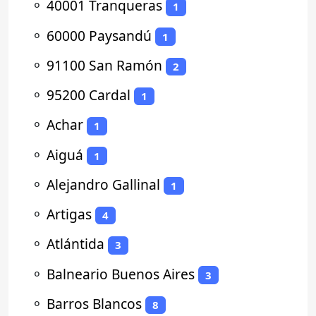
⚬
40001 Tranqueras
1
⚬
60000 Paysandú
1
⚬
91100 San Ramón
2
⚬
95200 Cardal
1
⚬
Achar
1
⚬
Aiguá
1
⚬
Alejandro Gallinal
1
⚬
Artigas
4
⚬
Atlántida
3
⚬
Balneario Buenos Aires
3
⚬
Barros Blancos
8