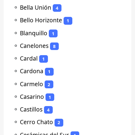
⚬
Bella Unión
4
⚬
Bello Horizonte
1
⚬
Blanquillo
1
⚬
Canelones
8
⚬
Cardal
1
⚬
Cardona
1
⚬
Carmelo
2
⚬
Casarino
1
⚬
Castillos
4
⚬
Cerro Chato
2
⚬
Cerámicas del Sur