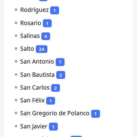
⚬
Rodríguez
1
⚬
Rosario
1
⚬
Salinas
4
⚬
Salto
24
⚬
San Antonio
1
⚬
San Bautista
2
⚬
San Carlos
2
⚬
San Félix
1
⚬
San Gregorio de Polanco
1
⚬
San Javier
1