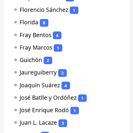
⚬
Florencio Sánchez
1
⚬
Florida
8
⚬
Fray Bentos
4
⚬
Fray Marcos
1
⚬
Guichón
2
⚬
Jaureguiberry
2
⚬
Joaquín Suárez
4
⚬
José Batlle y Ordóñez
1
⚬
José Enrique Rodó
1
⚬
Juan L. Lacaze
3