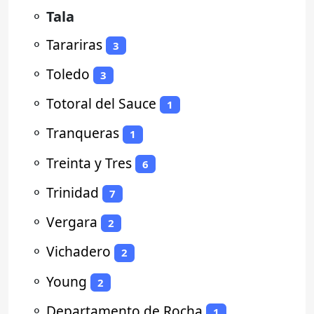
⚬
Tala
⚬
Tarariras
3
⚬
Toledo
3
⚬
Totoral del Sauce
1
⚬
Tranqueras
1
⚬
Treinta y Tres
6
⚬
Trinidad
7
⚬
Vergara
2
⚬
Vichadero
2
⚬
Young
2
⚬
Departamento de Rocha
1