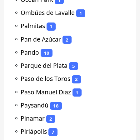
⚬
Ombúes de Lavalle
1
⚬
Palmitas
1
⚬
Pan de Azúcar
2
⚬
Pando
10
⚬
Parque del Plata
5
⚬
Paso de los Toros
2
⚬
Paso Manuel Diaz
1
⚬
Paysandú
18
⚬
Pinamar
2
⚬
Piriápolis
7