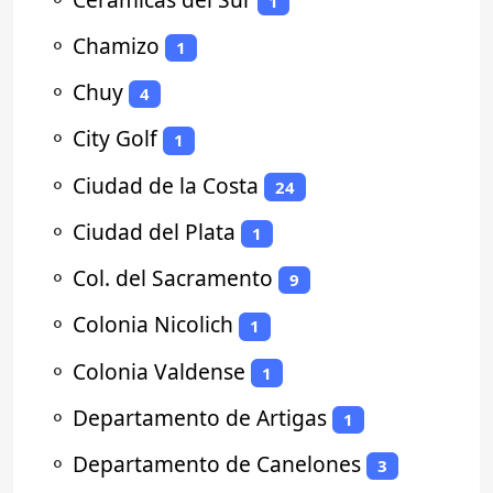
1
⚬
Chamizo
1
⚬
Chuy
4
⚬
City Golf
1
⚬
Ciudad de la Costa
24
⚬
Ciudad del Plata
1
⚬
Col. del Sacramento
9
⚬
Colonia Nicolich
1
⚬
Colonia Valdense
1
⚬
Departamento de Artigas
1
⚬
Departamento de Canelones
3