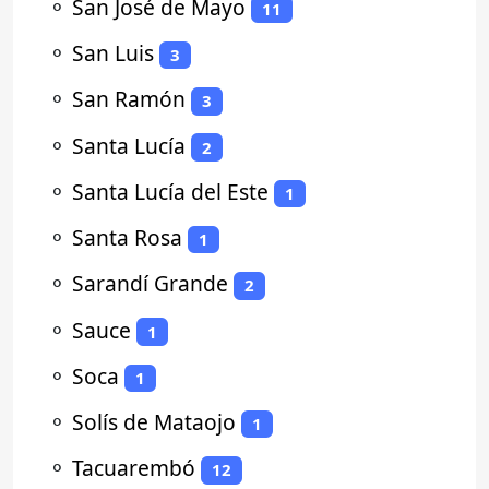
⚬
San José de Mayo
11
⚬
San Luis
3
⚬
San Ramón
3
⚬
Santa Lucía
2
⚬
Santa Lucía del Este
1
⚬
Santa Rosa
1
⚬
Sarandí Grande
2
⚬
Sauce
1
⚬
Soca
1
⚬
Solís de Mataojo
1
⚬
Tacuarembó
12