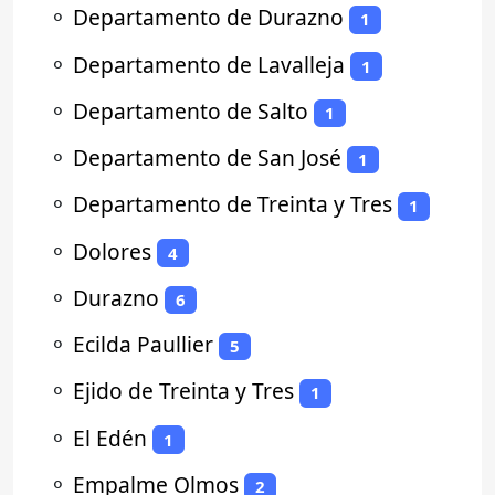
⚬
Departamento de Durazno
1
⚬
Departamento de Lavalleja
1
⚬
Departamento de Salto
1
⚬
Departamento de San José
1
⚬
Departamento de Treinta y Tres
1
⚬
Dolores
4
⚬
Durazno
6
⚬
Ecilda Paullier
5
⚬
Ejido de Treinta y Tres
1
⚬
El Edén
1
⚬
Empalme Olmos
2