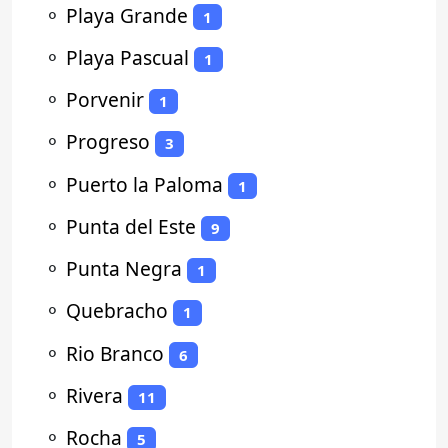
⚬
Playa Grande
1
⚬
Playa Pascual
1
⚬
Porvenir
1
⚬
Progreso
3
⚬
Puerto la Paloma
1
⚬
Punta del Este
9
⚬
Punta Negra
1
⚬
Quebracho
1
⚬
Rio Branco
6
⚬
Rivera
11
⚬
Rocha
5