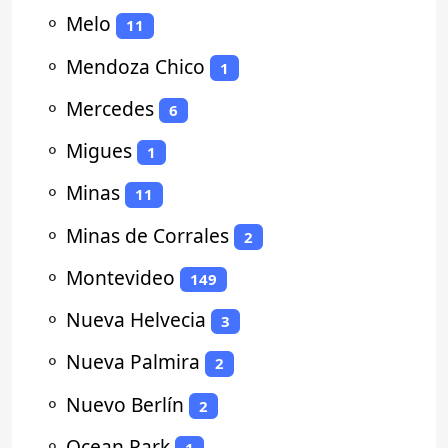
⚬
Melo
11
⚬
Mendoza Chico
1
⚬
Mercedes
6
⚬
Migues
1
⚬
Minas
11
⚬
Minas de Corrales
2
⚬
Montevideo
149
⚬
Nueva Helvecia
3
⚬
Nueva Palmira
2
⚬
Nuevo Berlín
2
⚬
Ocean Park
1