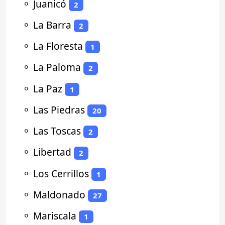
⚬
Juanicó
2
⚬
La Barra
2
⚬
La Floresta
1
⚬
La Paloma
2
⚬
La Paz
1
⚬
Las Piedras
20
⚬
Las Toscas
2
⚬
Libertad
2
⚬
Los Cerrillos
1
⚬
Maldonado
27
⚬
Mariscala
1