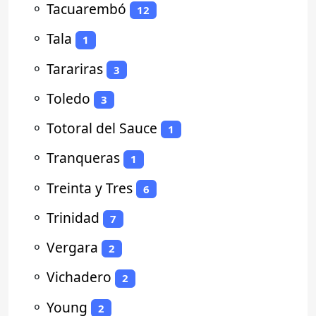
⚬
Tacuarembó
12
⚬
Tala
1
⚬
Tarariras
3
⚬
Toledo
3
⚬
Totoral del Sauce
1
⚬
Tranqueras
1
⚬
Treinta y Tres
6
⚬
Trinidad
7
⚬
Vergara
2
⚬
Vichadero
2
⚬
Young
2