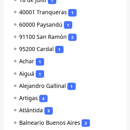
1
⚬
40001 Tranqueras
1
⚬
60000 Paysandú
1
⚬
91100 San Ramón
2
⚬
95200 Cardal
1
⚬
Achar
1
⚬
Aiguá
1
⚬
Alejandro Gallinal
1
⚬
Artigas
4
⚬
Atlántida
3
⚬
Balneario Buenos Aires
3