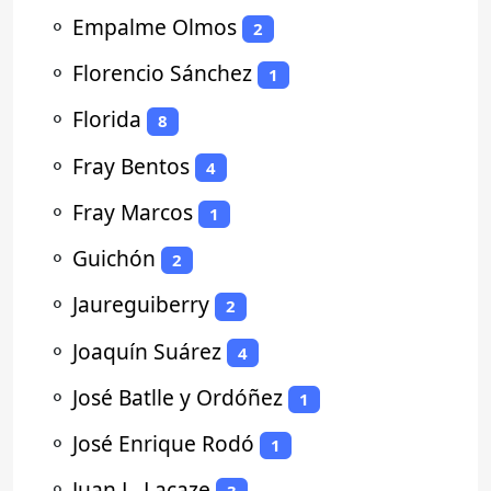
⚬
Empalme Olmos
2
⚬
Florencio Sánchez
1
⚬
Florida
8
⚬
Fray Bentos
4
⚬
Fray Marcos
1
⚬
Guichón
2
⚬
Jaureguiberry
2
⚬
Joaquín Suárez
4
⚬
José Batlle y Ordóñez
1
⚬
José Enrique Rodó
1
⚬
Juan L. Lacaze