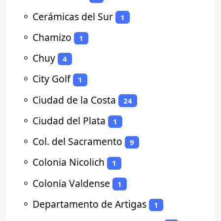
⚬
Cerámicas del Sur
1
⚬
Chamizo
1
⚬
Chuy
4
⚬
City Golf
1
⚬
Ciudad de la Costa
24
⚬
Ciudad del Plata
1
⚬
Col. del Sacramento
9
⚬
Colonia Nicolich
1
⚬
Colonia Valdense
1
⚬
Departamento de Artigas
1