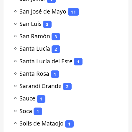
⚬
San José de Mayo
11
⚬
San Luis
3
⚬
San Ramón
3
⚬
Santa Lucía
2
⚬
Santa Lucía del Este
1
⚬
Santa Rosa
1
⚬
Sarandí Grande
2
⚬
Sauce
1
⚬
Soca
1
⚬
Solís de Mataojo
1