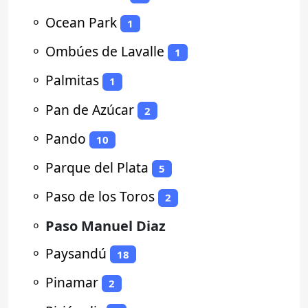
⚬
Ocean Park
1
⚬
Ombúes de Lavalle
1
⚬
Palmitas
1
⚬
Pan de Azúcar
2
⚬
Pando
10
⚬
Parque del Plata
5
⚬
Paso de los Toros
2
⚬
Paso Manuel Diaz
⚬
Paysandú
18
⚬
Pinamar
2