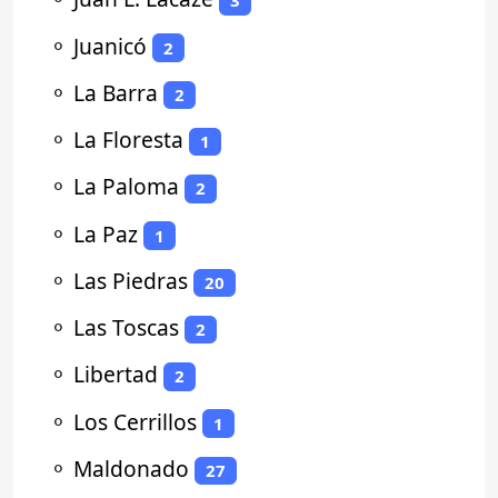
3
⚬
Juanicó
2
⚬
La Barra
2
⚬
La Floresta
1
⚬
La Paloma
2
⚬
La Paz
1
⚬
Las Piedras
20
⚬
Las Toscas
2
⚬
Libertad
2
⚬
Los Cerrillos
1
⚬
Maldonado
27