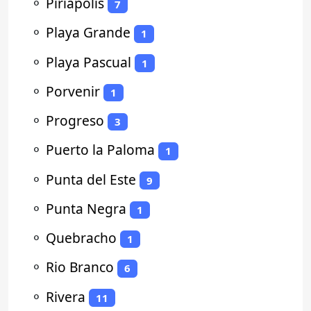
⚬
Piriápolis
7
⚬
Playa Grande
1
⚬
Playa Pascual
1
⚬
Porvenir
1
⚬
Progreso
3
⚬
Puerto la Paloma
1
⚬
Punta del Este
9
⚬
Punta Negra
1
⚬
Quebracho
1
⚬
Rio Branco
6
⚬
Rivera
11