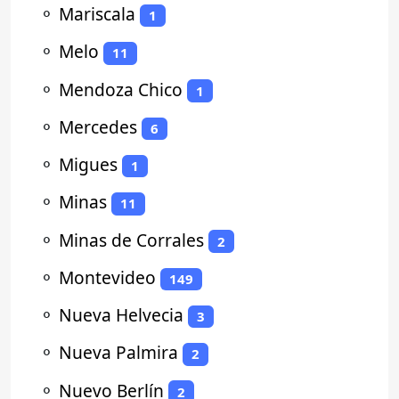
⚬
Mariscala
1
⚬
Melo
11
⚬
Mendoza Chico
1
⚬
Mercedes
6
⚬
Migues
1
⚬
Minas
11
⚬
Minas de Corrales
2
⚬
Montevideo
149
⚬
Nueva Helvecia
3
⚬
Nueva Palmira
2
⚬
Nuevo Berlín
2