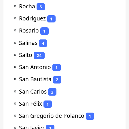
⚬
Rocha
5
⚬
Rodríguez
1
⚬
Rosario
1
⚬
Salinas
4
⚬
Salto
24
⚬
San Antonio
1
⚬
San Bautista
2
⚬
San Carlos
2
⚬
San Félix
1
⚬
San Gregorio de Polanco
1
⚬
San Javier
1