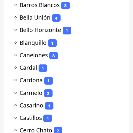
⚬
Barros Blancos
8
⚬
Bella Unión
4
⚬
Bello Horizonte
1
⚬
Blanquillo
1
⚬
Canelones
8
⚬
Cardal
1
⚬
Cardona
1
⚬
Carmelo
2
⚬
Casarino
1
⚬
Castillos
4
⚬
Cerro Chato
2