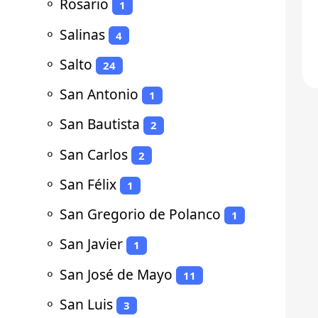
⚬
Rosario
1
⚬
Salinas
4
⚬
Salto
24
⚬
San Antonio
1
⚬
San Bautista
2
⚬
San Carlos
2
⚬
San Félix
1
⚬
San Gregorio de Polanco
1
⚬
San Javier
1
⚬
San José de Mayo
11
⚬
San Luis
3