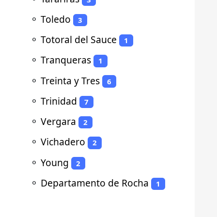
⚬
Toledo
3
⚬
Totoral del Sauce
1
⚬
Tranqueras
1
⚬
Treinta y Tres
6
⚬
Trinidad
7
⚬
Vergara
2
⚬
Vichadero
2
⚬
Young
2
⚬
Departamento de Rocha
1