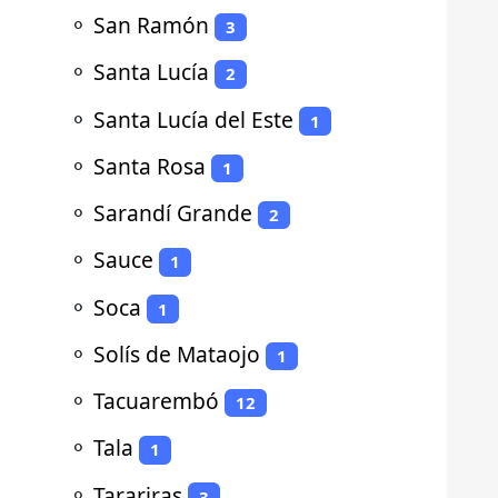
⚬
San Ramón
3
⚬
Santa Lucía
2
⚬
Santa Lucía del Este
1
⚬
Santa Rosa
1
⚬
Sarandí Grande
2
⚬
Sauce
1
⚬
Soca
1
⚬
Solís de Mataojo
1
⚬
Tacuarembó
12
⚬
Tala
1
⚬
Tarariras
3