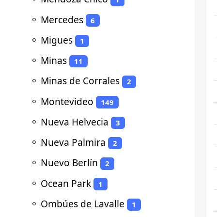
⚬
Mercedes
6
⚬
Migues
1
⚬
Minas
11
⚬
Minas de Corrales
2
⚬
Montevideo
149
⚬
Nueva Helvecia
3
⚬
Nueva Palmira
2
⚬
Nuevo Berlín
2
⚬
Ocean Park
1
⚬
Ombúes de Lavalle
1