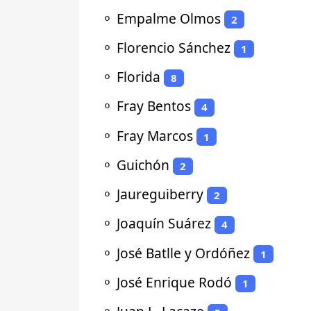
⚬
Empalme Olmos
2
⚬
Florencio Sánchez
1
⚬
Florida
8
⚬
Fray Bentos
4
⚬
Fray Marcos
1
⚬
Guichón
2
⚬
Jaureguiberry
2
⚬
Joaquín Suárez
4
⚬
José Batlle y Ordóñez
1
⚬
José Enrique Rodó
1