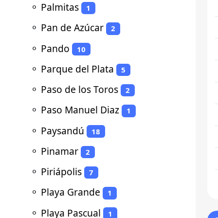
⚬
Palmitas
1
⚬
Pan de Azúcar
2
⚬
Pando
10
⚬
Parque del Plata
5
⚬
Paso de los Toros
2
⚬
Paso Manuel Diaz
1
⚬
Paysandú
18
⚬
Pinamar
2
⚬
Piriápolis
7
⚬
Playa Grande
1
⚬
Playa Pascual
1