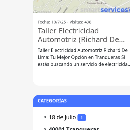
Fecha: 10/7/25 - Visitas: 498
Taller Electricidad
Automotriz (Richard De
Lima) ‍ ️ - 40001 Tranquera
Taller Electricidad Automotriz Richard De
Lima: Tu Mejor Opción en Tranqueras Si
estás buscando un servicio de electricida
automotriz confiable y
CATEGORÍAS
⚬
18 de Julio
1
⚬
40001 Tranqueras