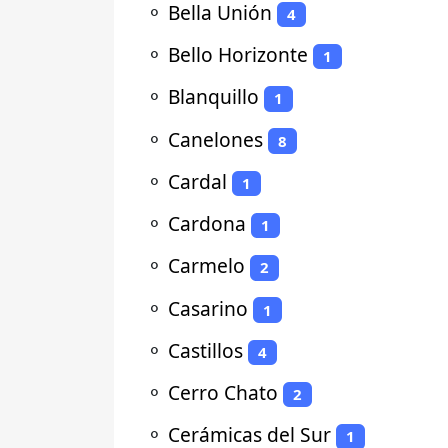
⚬
Bella Unión
4
⚬
Bello Horizonte
1
⚬
Blanquillo
1
⚬
Canelones
8
⚬
Cardal
1
⚬
Cardona
1
⚬
Carmelo
2
⚬
Casarino
1
⚬
Castillos
4
⚬
Cerro Chato
2
⚬
Cerámicas del Sur
1