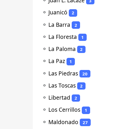
⚬
Juan L. Lacaze
3
⚬
Juanicó
2
⚬
La Barra
2
⚬
La Floresta
1
⚬
La Paloma
2
⚬
La Paz
1
⚬
Las Piedras
20
⚬
Las Toscas
2
⚬
Libertad
2
⚬
Los Cerrillos
1
⚬
Maldonado
27