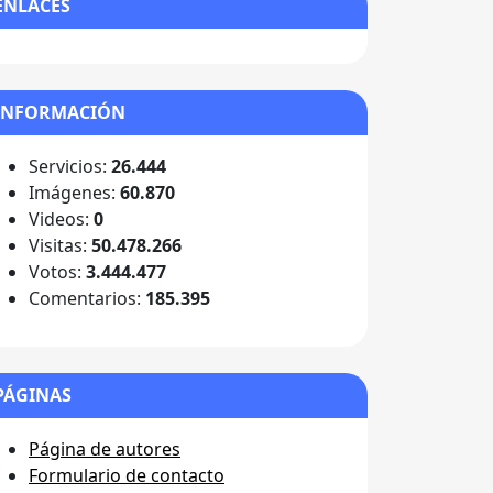
ENLACES
INFORMACIÓN
Servicios:
26.444
Imágenes:
60.870
Videos:
0
Visitas:
50.478.266
Votos:
3.444.477
Comentarios:
185.395
PÁGINAS
Página de autores
Formulario de contacto