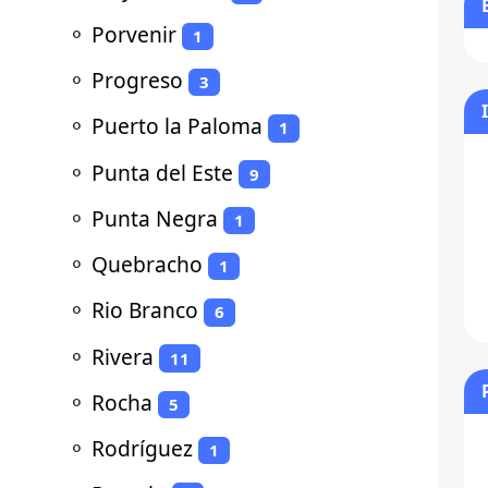
⚬
Porvenir
1
⚬
Progreso
3
⚬
Puerto la Paloma
1
⚬
Punta del Este
9
⚬
Punta Negra
1
⚬
Quebracho
1
⚬
Rio Branco
6
⚬
Rivera
11
⚬
Rocha
5
⚬
Rodríguez
1