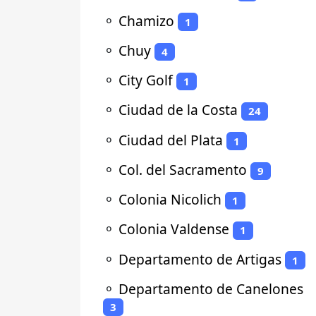
⚬
Chamizo
1
⚬
Chuy
4
⚬
City Golf
1
⚬
Ciudad de la Costa
24
⚬
Ciudad del Plata
1
⚬
Col. del Sacramento
9
⚬
Colonia Nicolich
1
⚬
Colonia Valdense
1
⚬
Departamento de Artigas
1
⚬
Departamento de Canelones
3