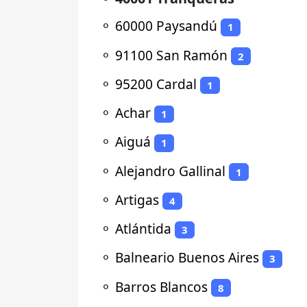
⚬
60000 Paysandú
1
⚬
91100 San Ramón
2
⚬
95200 Cardal
1
⚬
Achar
1
⚬
Aiguá
1
⚬
Alejandro Gallinal
1
⚬
Artigas
4
⚬
Atlántida
3
⚬
Balneario Buenos Aires
3
⚬
Barros Blancos
8