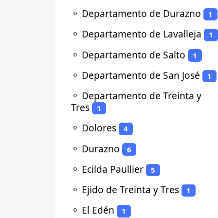
⚬
Departamento de Durazno
1
⚬
Departamento de Lavalleja
1
⚬
Departamento de Salto
1
⚬
Departamento de San José
1
⚬
Departamento de Treinta y
Tres
1
⚬
Dolores
4
⚬
Durazno
6
⚬
Ecilda Paullier
5
⚬
Ejido de Treinta y Tres
1
⚬
El Edén
1