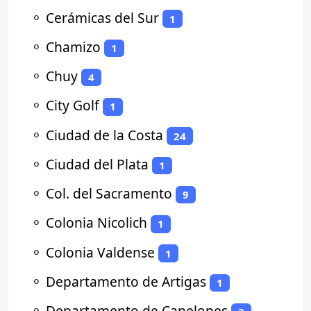
⚬
Cerámicas del Sur
1
⚬
Chamizo
1
⚬
Chuy
4
⚬
City Golf
1
⚬
Ciudad de la Costa
24
⚬
Ciudad del Plata
1
⚬
Col. del Sacramento
9
⚬
Colonia Nicolich
1
⚬
Colonia Valdense
1
⚬
Departamento de Artigas
1
⚬
Departamento de Canelones