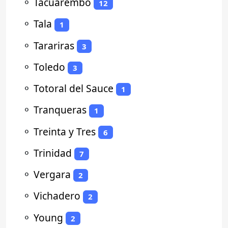
⚬
Tacuarembó
12
⚬
Tala
1
⚬
Tarariras
3
⚬
Toledo
3
⚬
Totoral del Sauce
1
⚬
Tranqueras
1
⚬
Treinta y Tres
6
⚬
Trinidad
7
⚬
Vergara
2
⚬
Vichadero
2
⚬
Young
2