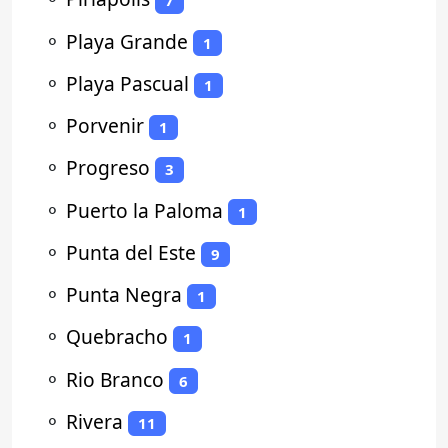
7
⚬
Playa Grande
1
⚬
Playa Pascual
1
⚬
Porvenir
1
⚬
Progreso
3
⚬
Puerto la Paloma
1
⚬
Punta del Este
9
⚬
Punta Negra
1
⚬
Quebracho
1
⚬
Rio Branco
6
⚬
Rivera
11