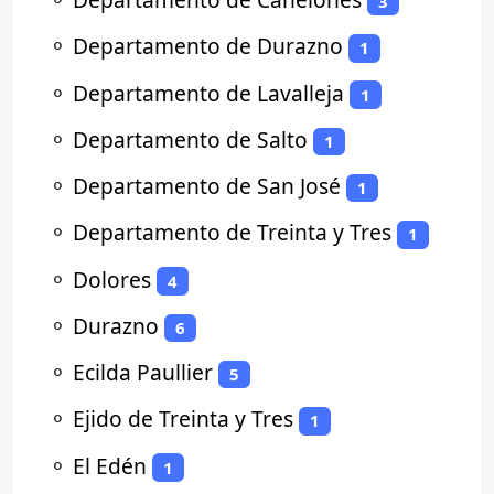
3
⚬
Departamento de Durazno
1
⚬
Departamento de Lavalleja
1
⚬
Departamento de Salto
1
⚬
Departamento de San José
1
⚬
Departamento de Treinta y Tres
1
⚬
Dolores
4
⚬
Durazno
6
⚬
Ecilda Paullier
5
⚬
Ejido de Treinta y Tres
1
⚬
El Edén
1