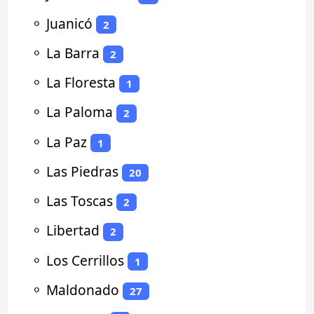
⚬
Juanicó
2
⚬
La Barra
2
⚬
La Floresta
1
⚬
La Paloma
2
⚬
La Paz
1
⚬
Las Piedras
20
⚬
Las Toscas
2
⚬
Libertad
2
⚬
Los Cerrillos
1
⚬
Maldonado
27