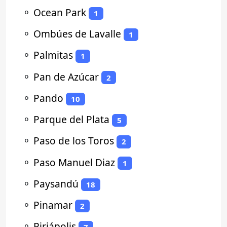
⚬
Ocean Park
1
⚬
Ombúes de Lavalle
1
⚬
Palmitas
1
⚬
Pan de Azúcar
2
⚬
Pando
10
⚬
Parque del Plata
5
⚬
Paso de los Toros
2
⚬
Paso Manuel Diaz
1
⚬
Paysandú
18
⚬
Pinamar
2
⚬
Piriápolis