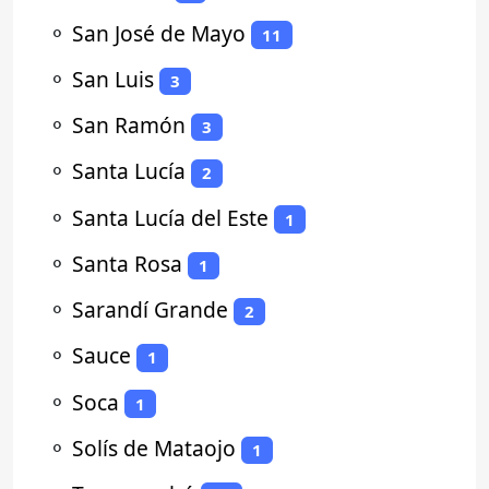
⚬
San José de Mayo
11
⚬
San Luis
3
⚬
San Ramón
3
⚬
Santa Lucía
2
⚬
Santa Lucía del Este
1
⚬
Santa Rosa
1
⚬
Sarandí Grande
2
⚬
Sauce
1
⚬
Soca
1
⚬
Solís de Mataojo
1