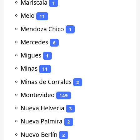
⚬
Mariscala
1
⚬
Melo
11
⚬
Mendoza Chico
1
⚬
Mercedes
6
⚬
Migues
1
⚬
Minas
11
⚬
Minas de Corrales
2
⚬
Montevideo
149
⚬
Nueva Helvecia
3
⚬
Nueva Palmira
2
⚬
Nuevo Berlín
2