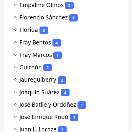
⚬
Empalme Olmos
2
⚬
Florencio Sánchez
1
⚬
Florida
8
⚬
Fray Bentos
4
⚬
Fray Marcos
1
⚬
Guichón
2
⚬
Jaureguiberry
2
⚬
Joaquín Suárez
4
⚬
José Batlle y Ordóñez
1
⚬
José Enrique Rodó
1
⚬
Juan L. Lacaze
3