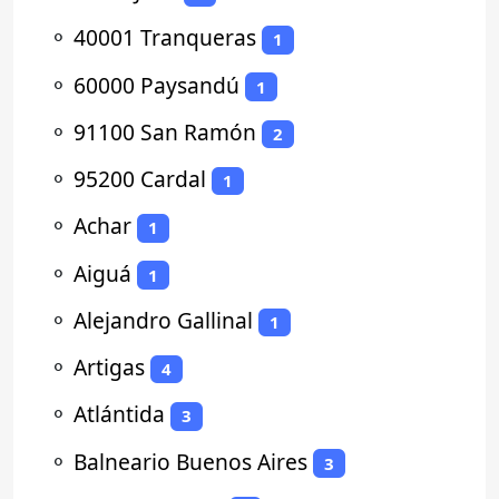
⚬
40001 Tranqueras
1
⚬
60000 Paysandú
1
⚬
91100 San Ramón
2
⚬
95200 Cardal
1
⚬
Achar
1
⚬
Aiguá
1
⚬
Alejandro Gallinal
1
⚬
Artigas
4
⚬
Atlántida
3
⚬
Balneario Buenos Aires
3