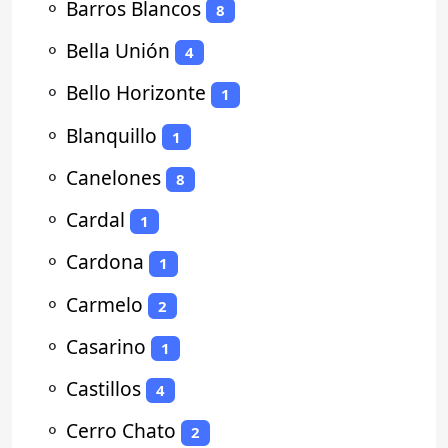
⚬
Barros Blancos
8
⚬
Bella Unión
4
⚬
Bello Horizonte
1
⚬
Blanquillo
1
⚬
Canelones
8
⚬
Cardal
1
⚬
Cardona
1
⚬
Carmelo
2
⚬
Casarino
1
⚬
Castillos
4
⚬
Cerro Chato
2