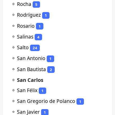
⚬
Rocha
5
⚬
Rodríguez
1
⚬
Rosario
1
⚬
Salinas
4
⚬
Salto
24
⚬
San Antonio
1
⚬
San Bautista
2
⚬
San Carlos
⚬
San Félix
1
⚬
San Gregorio de Polanco
1
⚬
San Javier
1