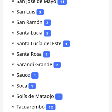
⚬
San José de Mayo
11
⚬
San Luis
3
⚬
San Ramón
3
⚬
Santa Lucía
2
⚬
Santa Lucía del Este
1
⚬
Santa Rosa
1
⚬
Sarandí Grande
2
⚬
Sauce
1
⚬
Soca
1
⚬
Solís de Mataojo
1
⚬
Tacuarembó
12