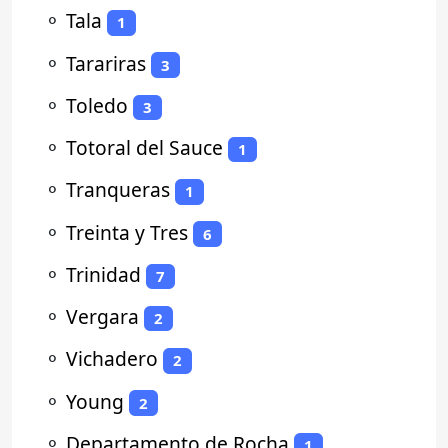
⚬
Tala
1
⚬
Tarariras
3
⚬
Toledo
3
⚬
Totoral del Sauce
1
⚬
Tranqueras
1
⚬
Treinta y Tres
6
⚬
Trinidad
7
⚬
Vergara
2
⚬
Vichadero
2
⚬
Young
2
⚬
Departamento de Rocha
1