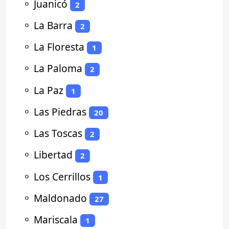
⚬
Juanicó
2
⚬
La Barra
2
⚬
La Floresta
1
⚬
La Paloma
2
⚬
La Paz
1
⚬
Las Piedras
20
⚬
Las Toscas
2
⚬
Libertad
2
⚬
Los Cerrillos
1
⚬
Maldonado
27
⚬
Mariscala
1