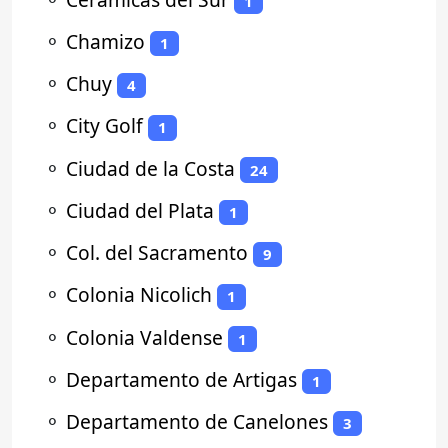
1
⚬
Chamizo
1
⚬
Chuy
4
⚬
City Golf
1
⚬
Ciudad de la Costa
24
⚬
Ciudad del Plata
1
⚬
Col. del Sacramento
9
⚬
Colonia Nicolich
1
⚬
Colonia Valdense
1
⚬
Departamento de Artigas
1
⚬
Departamento de Canelones
3