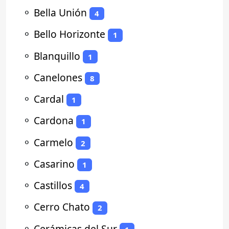
⚬
Bella Unión
4
⚬
Bello Horizonte
1
⚬
Blanquillo
1
⚬
Canelones
8
⚬
Cardal
1
⚬
Cardona
1
⚬
Carmelo
2
⚬
Casarino
1
⚬
Castillos
4
⚬
Cerro Chato
2
⚬
Cerámicas del Sur