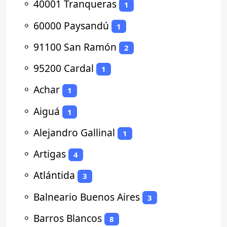
⚬
40001 Tranqueras
1
⚬
60000 Paysandú
1
⚬
91100 San Ramón
2
⚬
95200 Cardal
1
⚬
Achar
1
⚬
Aiguá
1
⚬
Alejandro Gallinal
1
⚬
Artigas
4
⚬
Atlántida
3
⚬
Balneario Buenos Aires
3
⚬
Barros Blancos
8