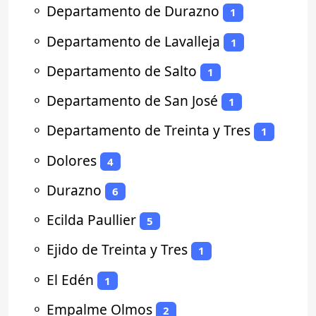
⚬
Departamento de Durazno
1
⚬
Departamento de Lavalleja
1
⚬
Departamento de Salto
1
⚬
Departamento de San José
1
⚬
Departamento de Treinta y Tres
1
⚬
Dolores
4
⚬
Durazno
6
⚬
Ecilda Paullier
5
⚬
Ejido de Treinta y Tres
1
⚬
El Edén
1
⚬
Empalme Olmos
2