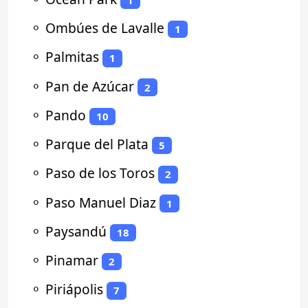
⚬
Ombúes de Lavalle
1
⚬
Palmitas
1
⚬
Pan de Azúcar
2
⚬
Pando
10
⚬
Parque del Plata
5
⚬
Paso de los Toros
2
⚬
Paso Manuel Diaz
1
⚬
Paysandú
18
⚬
Pinamar
2
⚬
Piriápolis
7