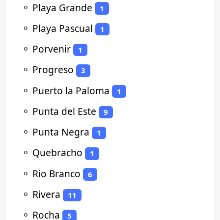
⚬
Playa Grande
1
⚬
Playa Pascual
1
⚬
Porvenir
1
⚬
Progreso
3
⚬
Puerto la Paloma
1
⚬
Punta del Este
9
⚬
Punta Negra
1
⚬
Quebracho
1
⚬
Rio Branco
6
⚬
Rivera
11
⚬
Rocha
5