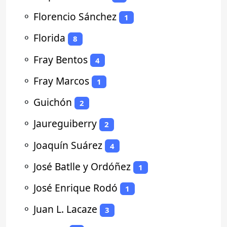
⚬
Florencio Sánchez
1
⚬
Florida
8
⚬
Fray Bentos
4
⚬
Fray Marcos
1
⚬
Guichón
2
⚬
Jaureguiberry
2
⚬
Joaquín Suárez
4
⚬
José Batlle y Ordóñez
1
⚬
José Enrique Rodó
1
⚬
Juan L. Lacaze
3