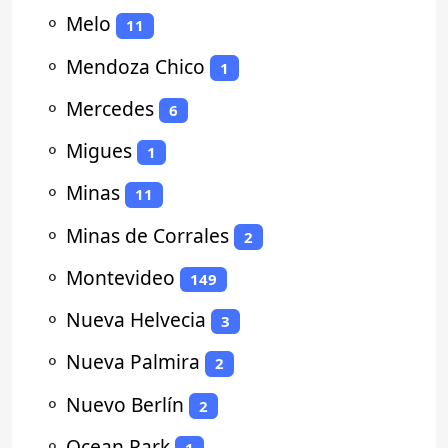
⚬
Melo
11
⚬
Mendoza Chico
1
⚬
Mercedes
6
⚬
Migues
1
⚬
Minas
11
⚬
Minas de Corrales
2
⚬
Montevideo
149
⚬
Nueva Helvecia
3
⚬
Nueva Palmira
2
⚬
Nuevo Berlín
2
⚬
Ocean Park
1