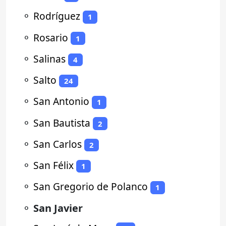
⚬
Rodríguez
1
⚬
Rosario
1
⚬
Salinas
4
⚬
Salto
24
⚬
San Antonio
1
⚬
San Bautista
2
⚬
San Carlos
2
⚬
San Félix
1
⚬
San Gregorio de Polanco
1
⚬
San Javier