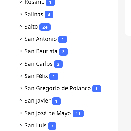
⚬
Rosario
1
⚬
Salinas
4
⚬
Salto
24
⚬
San Antonio
1
⚬
San Bautista
2
⚬
San Carlos
2
⚬
San Félix
1
⚬
San Gregorio de Polanco
1
⚬
San Javier
1
⚬
San José de Mayo
11
⚬
San Luis
3