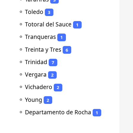
⚬
Toledo
3
⚬
Totoral del Sauce
1
⚬
Tranqueras
1
⚬
Treinta y Tres
6
⚬
Trinidad
7
⚬
Vergara
2
⚬
Vichadero
2
⚬
Young
2
⚬
Departamento de Rocha
1