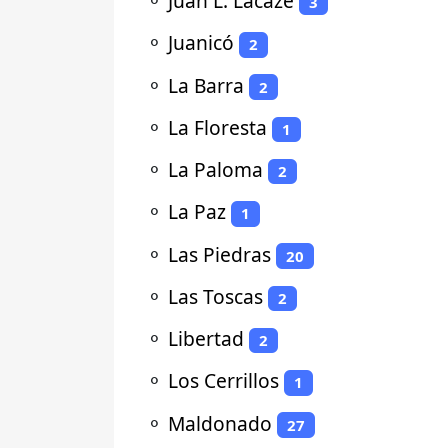
⚬
Juan L. Lacaze
3
⚬
Juanicó
2
⚬
La Barra
2
⚬
La Floresta
1
⚬
La Paloma
2
⚬
La Paz
1
⚬
Las Piedras
20
⚬
Las Toscas
2
⚬
Libertad
2
⚬
Los Cerrillos
1
⚬
Maldonado
27