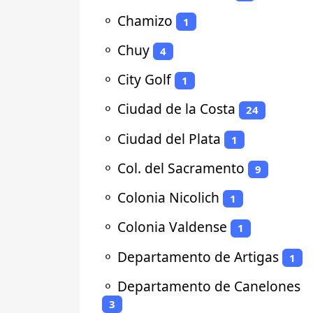
⚬
Chamizo
1
⚬
Chuy
4
⚬
City Golf
1
⚬
Ciudad de la Costa
24
⚬
Ciudad del Plata
1
⚬
Col. del Sacramento
9
⚬
Colonia Nicolich
1
⚬
Colonia Valdense
1
⚬
Departamento de Artigas
1
⚬
Departamento de Canelones
3