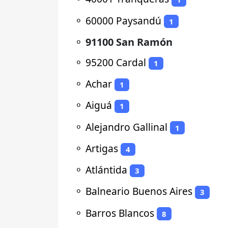
⚬
60000 Paysandú
1
⚬
91100 San Ramón
⚬
95200 Cardal
1
⚬
Achar
1
⚬
Aiguá
1
⚬
Alejandro Gallinal
1
⚬
Artigas
4
⚬
Atlántida
3
⚬
Balneario Buenos Aires
3
⚬
Barros Blancos
8