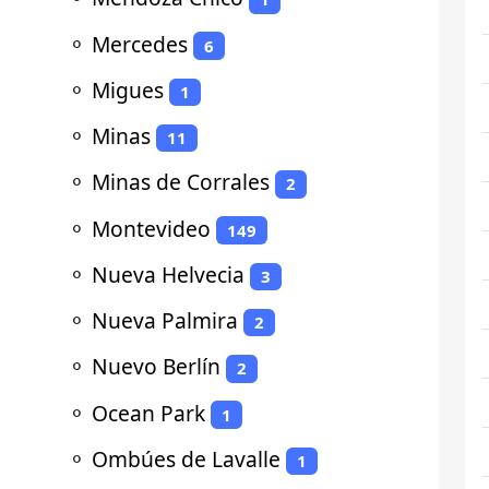
⚬
Mercedes
6
⚬
Migues
1
⚬
Minas
11
⚬
Minas de Corrales
2
⚬
Montevideo
149
⚬
Nueva Helvecia
3
⚬
Nueva Palmira
2
⚬
Nuevo Berlín
2
⚬
Ocean Park
1
⚬
Ombúes de Lavalle
1