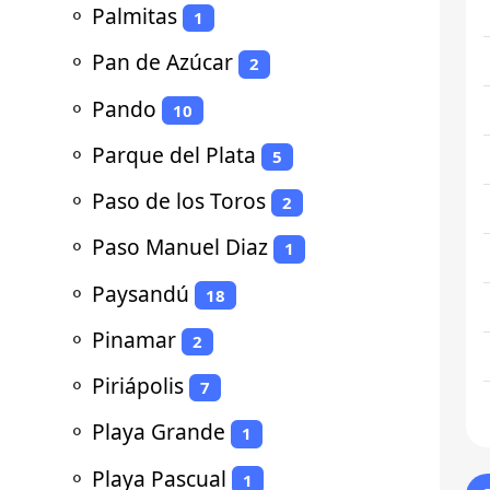
⚬
Palmitas
1
⚬
Pan de Azúcar
2
⚬
Pando
10
⚬
Parque del Plata
5
⚬
Paso de los Toros
2
⚬
Paso Manuel Diaz
1
⚬
Paysandú
18
⚬
Pinamar
2
⚬
Piriápolis
7
⚬
Playa Grande
1
⚬
Playa Pascual
1