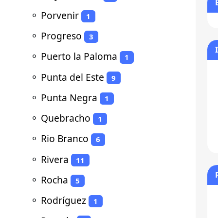
⚬
Porvenir
1
⚬
Progreso
3
⚬
Puerto la Paloma
1
⚬
Punta del Este
9
⚬
Punta Negra
1
⚬
Quebracho
1
⚬
Rio Branco
6
⚬
Rivera
11
⚬
Rocha
5
⚬
Rodríguez
1