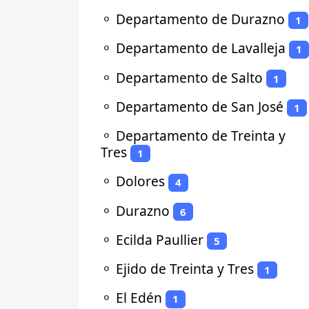
⚬
Departamento de Durazno
1
⚬
Departamento de Lavalleja
1
⚬
Departamento de Salto
1
⚬
Departamento de San José
1
⚬
Departamento de Treinta y
Tres
1
⚬
Dolores
4
⚬
Durazno
6
⚬
Ecilda Paullier
5
⚬
Ejido de Treinta y Tres
1
⚬
El Edén
1