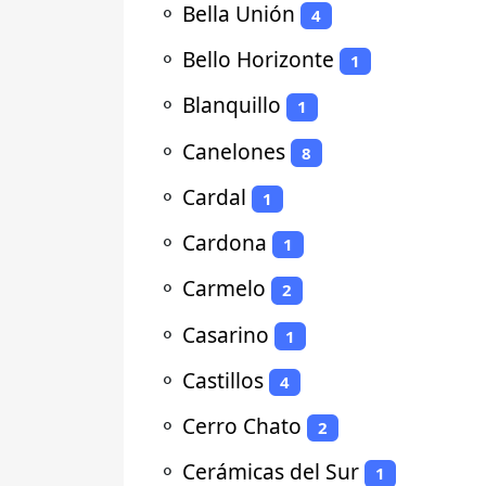
⚬
Bella Unión
4
⚬
Bello Horizonte
1
⚬
Blanquillo
1
⚬
Canelones
8
⚬
Cardal
1
⚬
Cardona
1
⚬
Carmelo
2
⚬
Casarino
1
⚬
Castillos
4
⚬
Cerro Chato
2
⚬
Cerámicas del Sur
1