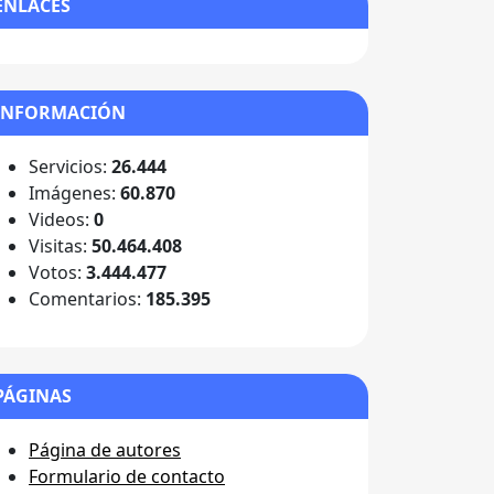
ENLACES
INFORMACIÓN
Servicios:
26.444
Imágenes:
60.870
Videos:
0
Visitas:
50.464.408
Votos:
3.444.477
Comentarios:
185.395
PÁGINAS
Página de autores
Formulario de contacto