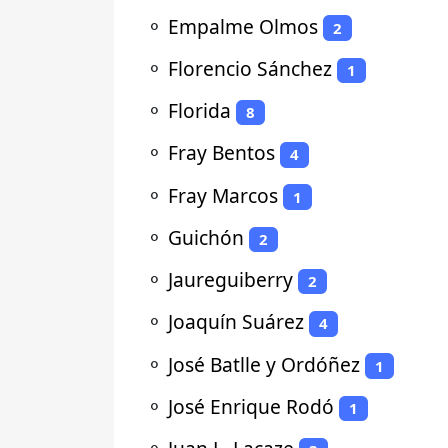
⚬
Empalme Olmos
2
⚬
Florencio Sánchez
1
⚬
Florida
8
⚬
Fray Bentos
4
⚬
Fray Marcos
1
⚬
Guichón
2
⚬
Jaureguiberry
2
⚬
Joaquín Suárez
4
⚬
José Batlle y Ordóñez
1
⚬
José Enrique Rodó
1