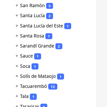
⚬
San Ramón
3
⚬
Santa Lucía
2
⚬
Santa Lucía del Este
1
⚬
Santa Rosa
1
⚬
Sarandí Grande
2
⚬
Sauce
1
⚬
Soca
1
⚬
Solís de Mataojo
1
⚬
Tacuarembó
12
⚬
Tala
1
⚬
Tarariras
3