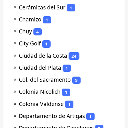
⚬
Cerámicas del Sur
1
⚬
Chamizo
1
⚬
Chuy
4
⚬
City Golf
1
⚬
Ciudad de la Costa
24
⚬
Ciudad del Plata
1
⚬
Col. del Sacramento
9
⚬
Colonia Nicolich
1
⚬
Colonia Valdense
1
⚬
Departamento de Artigas
1
⚬
Departamento de Canelones