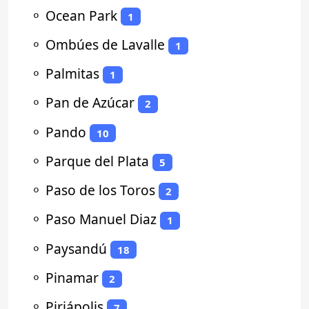
⚬
Ocean Park
1
⚬
Ombúes de Lavalle
1
⚬
Palmitas
1
⚬
Pan de Azúcar
2
⚬
Pando
10
⚬
Parque del Plata
5
⚬
Paso de los Toros
2
⚬
Paso Manuel Diaz
1
⚬
Paysandú
18
⚬
Pinamar
2
⚬
Piriápolis
7