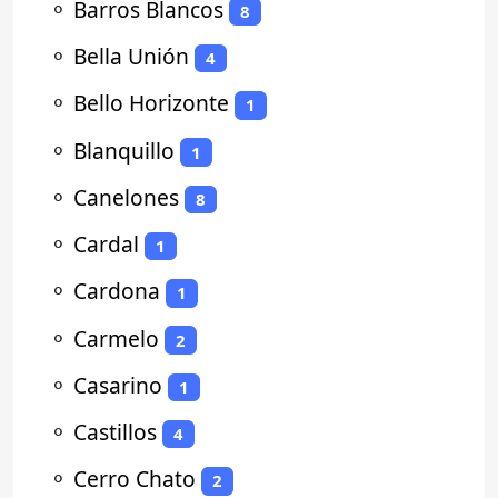
⚬
Barros Blancos
8
⚬
Bella Unión
4
⚬
Bello Horizonte
1
⚬
Blanquillo
1
⚬
Canelones
8
⚬
Cardal
1
⚬
Cardona
1
⚬
Carmelo
2
⚬
Casarino
1
⚬
Castillos
4
⚬
Cerro Chato
2