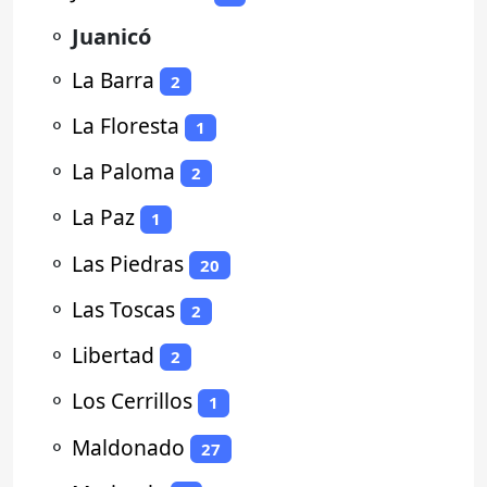
⚬
Juanicó
⚬
La Barra
2
⚬
La Floresta
1
⚬
La Paloma
2
⚬
La Paz
1
⚬
Las Piedras
20
⚬
Las Toscas
2
⚬
Libertad
2
⚬
Los Cerrillos
1
⚬
Maldonado
27