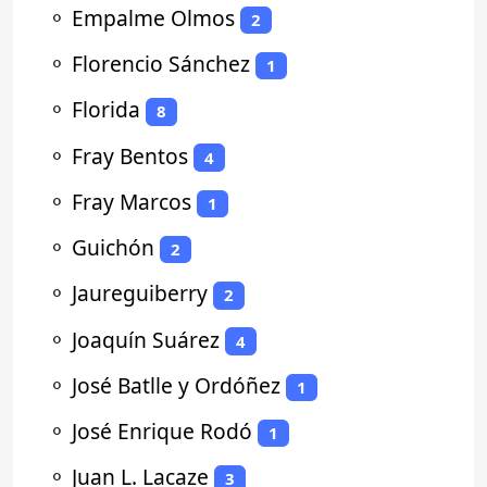
⚬
Empalme Olmos
2
⚬
Florencio Sánchez
1
⚬
Florida
8
⚬
Fray Bentos
4
⚬
Fray Marcos
1
⚬
Guichón
2
⚬
Jaureguiberry
2
⚬
Joaquín Suárez
4
⚬
José Batlle y Ordóñez
1
⚬
José Enrique Rodó
1
⚬
Juan L. Lacaze
3