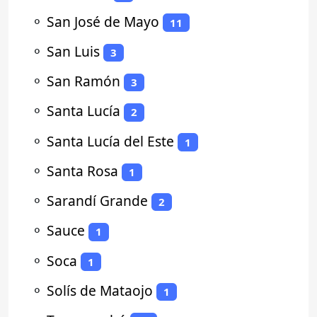
⚬
San José de Mayo
11
⚬
San Luis
3
⚬
San Ramón
3
⚬
Santa Lucía
2
⚬
Santa Lucía del Este
1
⚬
Santa Rosa
1
⚬
Sarandí Grande
2
⚬
Sauce
1
⚬
Soca
1
⚬
Solís de Mataojo
1