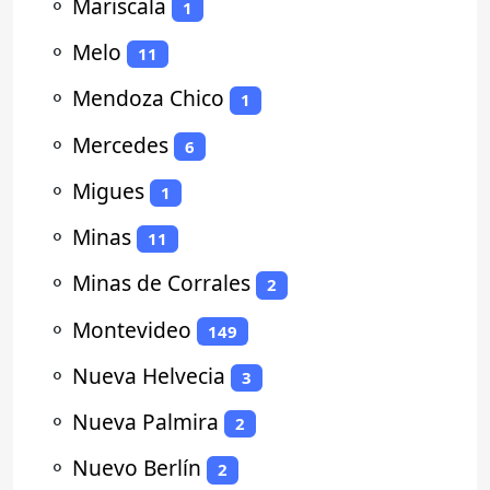
⚬
Mariscala
1
⚬
Melo
11
⚬
Mendoza Chico
1
⚬
Mercedes
6
⚬
Migues
1
⚬
Minas
11
⚬
Minas de Corrales
2
⚬
Montevideo
149
⚬
Nueva Helvecia
3
⚬
Nueva Palmira
2
⚬
Nuevo Berlín
2