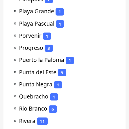
⚬
Playa Grande
1
⚬
Playa Pascual
1
⚬
Porvenir
1
⚬
Progreso
3
⚬
Puerto la Paloma
1
⚬
Punta del Este
9
⚬
Punta Negra
1
⚬
Quebracho
1
⚬
Rio Branco
6
⚬
Rivera
11