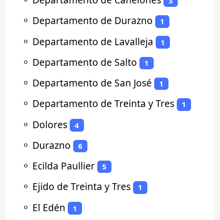
3
⚬
Departamento de Durazno
1
⚬
Departamento de Lavalleja
1
⚬
Departamento de Salto
1
⚬
Departamento de San José
1
⚬
Departamento de Treinta y Tres
1
⚬
Dolores
4
⚬
Durazno
6
⚬
Ecilda Paullier
5
⚬
Ejido de Treinta y Tres
1
⚬
El Edén
1