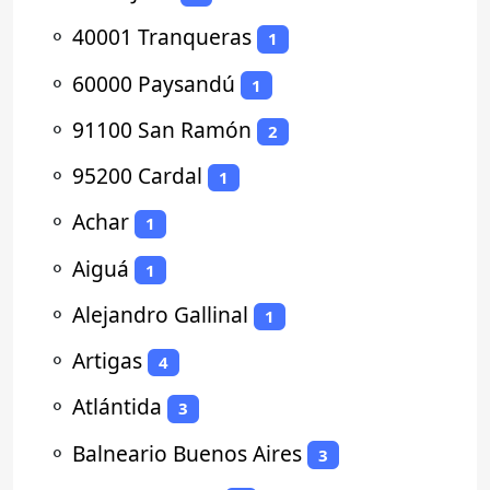
⚬
40001 Tranqueras
1
⚬
60000 Paysandú
1
⚬
91100 San Ramón
2
⚬
95200 Cardal
1
⚬
Achar
1
⚬
Aiguá
1
⚬
Alejandro Gallinal
1
⚬
Artigas
4
⚬
Atlántida
3
⚬
Balneario Buenos Aires
3