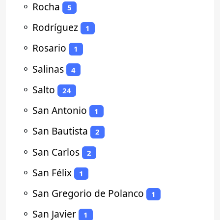
⚬
Rocha
5
⚬
Rodríguez
1
⚬
Rosario
1
⚬
Salinas
4
⚬
Salto
24
⚬
San Antonio
1
⚬
San Bautista
2
⚬
San Carlos
2
⚬
San Félix
1
⚬
San Gregorio de Polanco
1
⚬
San Javier
1