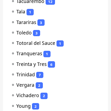
⚬
Tacuarembó
12
⚬
Tala
1
⚬
Tarariras
3
⚬
Toledo
3
⚬
Totoral del Sauce
1
⚬
Tranqueras
1
⚬
Treinta y Tres
6
⚬
Trinidad
7
⚬
Vergara
2
⚬
Vichadero
2
⚬
Young
2