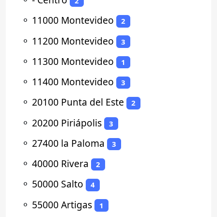
2
⚬
11000 Montevideo
2
⚬
11200 Montevideo
3
⚬
11300 Montevideo
1
⚬
11400 Montevideo
3
⚬
20100 Punta del Este
2
⚬
20200 Piriápolis
3
⚬
27400 la Paloma
3
⚬
40000 Rivera
2
⚬
50000 Salto
4
⚬
55000 Artigas
1