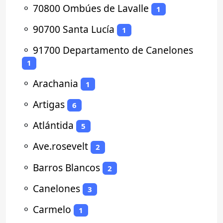
⚬
70800 Ombúes de Lavalle
1
⚬
90700 Santa Lucía
1
⚬
91700 Departamento de Canelones
1
⚬
Arachania
1
⚬
Artigas
6
⚬
Atlántida
5
⚬
Ave.rosevelt
2
⚬
Barros Blancos
2
⚬
Canelones
3
⚬
Carmelo
1