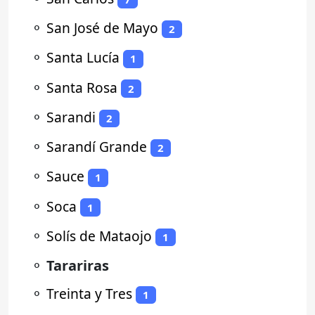
⚬
San José de Mayo
2
⚬
Santa Lucía
1
⚬
Santa Rosa
2
⚬
Sarandi
2
⚬
Sarandí Grande
2
⚬
Sauce
1
⚬
Soca
1
⚬
Solís de Mataojo
1
⚬
Tarariras
⚬
Treinta y Tres
1