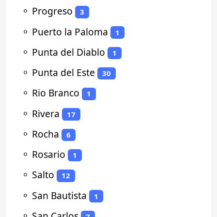
⚬
Progreso
3
⚬
Puerto la Paloma
1
⚬
Punta del Diablo
1
⚬
Punta del Este
30
⚬
Rio Branco
1
⚬
Rivera
17
⚬
Rocha
6
⚬
Rosario
1
⚬
Salto
12
⚬
San Bautista
1
⚬
San Carlos
7