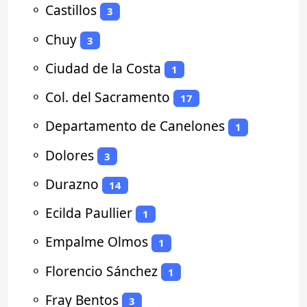
⚬
Castillos
3
⚬
Chuy
3
⚬
Ciudad de la Costa
1
⚬
Col. del Sacramento
17
⚬
Departamento de Canelones
1
⚬
Dolores
3
⚬
Durazno
14
⚬
Ecilda Paullier
1
⚬
Empalme Olmos
1
⚬
Florencio Sánchez
1
⚬
Fray Bentos
3