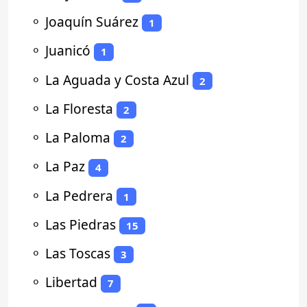
⚬
Joaquín Suárez
1
⚬
Juanicó
1
⚬
La Aguada y Costa Azul
2
⚬
La Floresta
2
⚬
La Paloma
2
⚬
La Paz
4
⚬
La Pedrera
1
⚬
Las Piedras
15
⚬
Las Toscas
3
⚬
Libertad
7