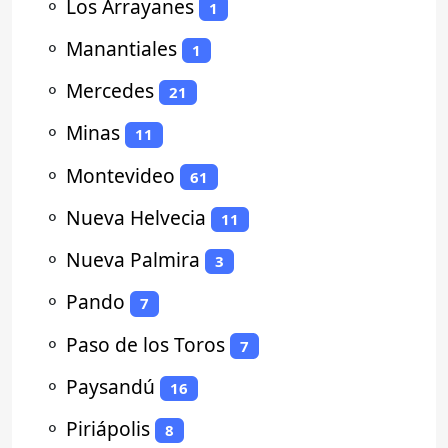
⚬
Los Arrayanes
1
⚬
Manantiales
1
⚬
Mercedes
21
⚬
Minas
11
⚬
Montevideo
61
⚬
Nueva Helvecia
11
⚬
Nueva Palmira
3
⚬
Pando
7
⚬
Paso de los Toros
7
⚬
Paysandú
16
⚬
Piriápolis
8