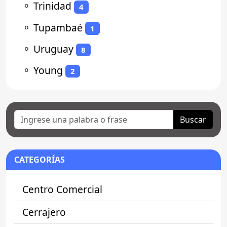
⚬
Trinidad
4
⚬
Tupambaé
1
⚬
Uruguay
8
⚬
Young
2
Buscar
CATEGORÍAS
Centro Comercial
Cerrajero