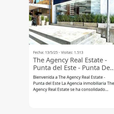
Fecha: 13/5/25 - Visitas: 1.513
The Agency Real Estate -
Punta del Este - Punta Del
Este
Bienvenida a The Agency Real Estate -
Punta del Este La Agencia inmobiliaria The
Agency Real Estate se ha consolidado
como una de las mejores opciones en