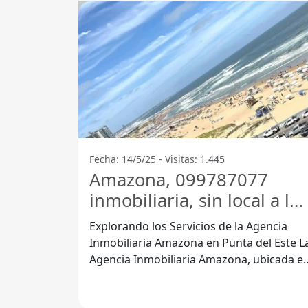
Fecha: 14/5/25 - Visitas: 1.445
Amazona, 099787077
inmobiliaria, sin local a la
calle - Punta Del Este
Explorando los Servicios de la Agencia
Inmobiliaria Amazona en Punta del Este La
Agencia Inmobiliaria Amazona, ubicada e
Punta del Este, Departamento de