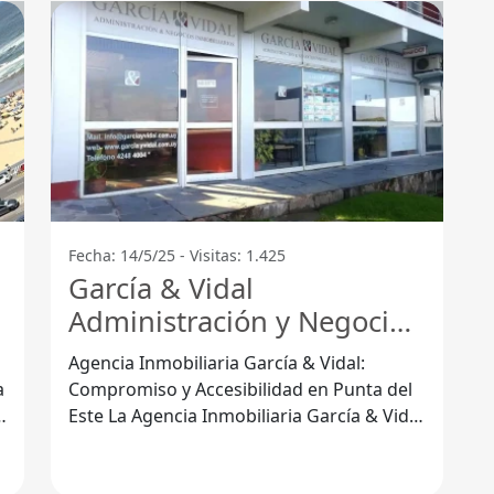
Fecha: 14/5/25 - Visitas: 1.425
García & Vidal
Administración y Negocios
Inmobiliarios - Punta del
Agencia Inmobiliaria García & Vidal:
Este - Punta Del Este
Compromiso y Accesibilidad en Punta del
n
Este La Agencia Inmobiliaria García & Vidal
es conocida por su dedicación al