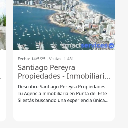
Fecha: 14/5/25 - Visitas: 1.481
Santiago Pereyra
Propiedades - Inmobiliaria
en Punta del Este - Punta
Descubre Santiago Pereyra Propiedades:
Del Este
Tu Agencia Inmobiliaria en Punta del Este
Si estás buscando una experiencia única
en la compra, venta o alquiler de