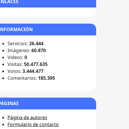
ENLACES
INFORMACIÓN
Servicios:
26.444
Imágenes:
60.870
Videos:
0
Visitas:
50.477.635
Votos:
3.444.477
Comentarios:
185.395
PÁGINAS
Página de autores
Formulario de contacto