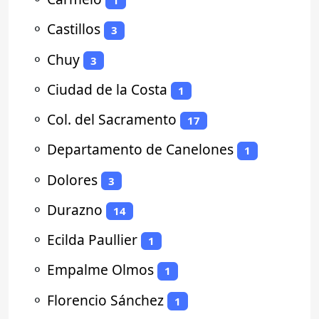
1
⚬
Castillos
3
⚬
Chuy
3
⚬
Ciudad de la Costa
1
⚬
Col. del Sacramento
17
⚬
Departamento de Canelones
1
⚬
Dolores
3
⚬
Durazno
14
⚬
Ecilda Paullier
1
⚬
Empalme Olmos
1
⚬
Florencio Sánchez
1