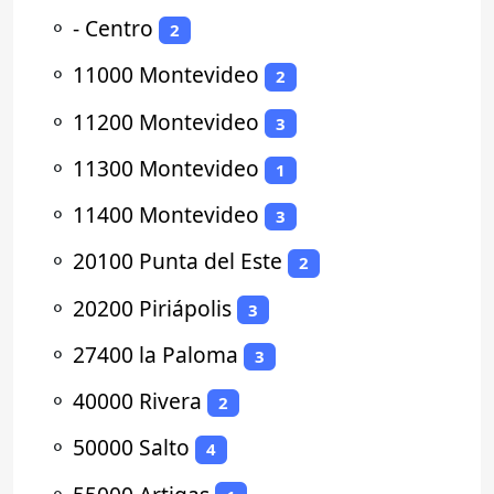
⚬
- Centro
2
⚬
11000 Montevideo
2
⚬
11200 Montevideo
3
⚬
11300 Montevideo
1
⚬
11400 Montevideo
3
⚬
20100 Punta del Este
2
⚬
20200 Piriápolis
3
⚬
27400 la Paloma
3
⚬
40000 Rivera
2
⚬
50000 Salto
4