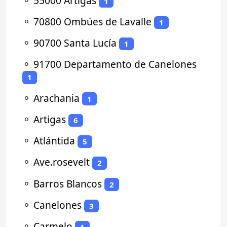
⚬
55000 Artigas
1
⚬
70800 Ombúes de Lavalle
1
⚬
90700 Santa Lucía
1
⚬
91700 Departamento de Canelones
1
⚬
Arachania
1
⚬
Artigas
6
⚬
Atlántida
5
⚬
Ave.rosevelt
2
⚬
Barros Blancos
2
⚬
Canelones
3
⚬
Carmelo