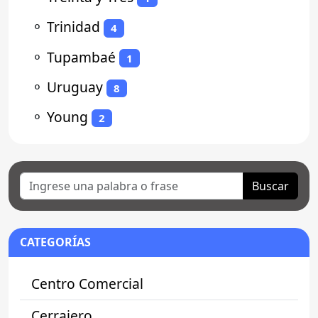
⚬
Trinidad
4
⚬
Tupambaé
1
⚬
Uruguay
8
⚬
Young
2
Buscar
CATEGORÍAS
Centro Comercial
Cerrajero