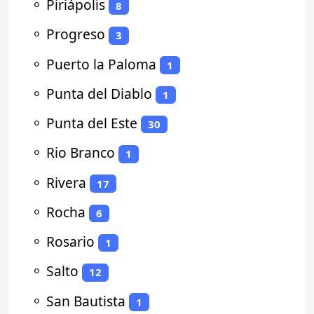
⚬
Piriápolis
8
⚬
Progreso
3
⚬
Puerto la Paloma
1
⚬
Punta del Diablo
1
⚬
Punta del Este
30
⚬
Rio Branco
1
⚬
Rivera
17
⚬
Rocha
6
⚬
Rosario
1
⚬
Salto
12
⚬
San Bautista
1