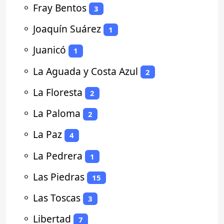
⚬
Fray Bentos
3
⚬
Joaquín Suárez
1
⚬
Juanicó
1
⚬
La Aguada y Costa Azul
2
⚬
La Floresta
2
⚬
La Paloma
2
⚬
La Paz
4
⚬
La Pedrera
1
⚬
Las Piedras
15
⚬
Las Toscas
3
⚬
Libertad
7