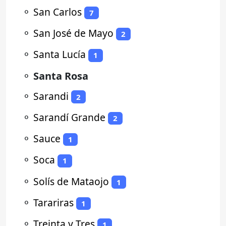
⚬
San Carlos
7
⚬
San José de Mayo
2
⚬
Santa Lucía
1
⚬
Santa Rosa
⚬
Sarandi
2
⚬
Sarandí Grande
2
⚬
Sauce
1
⚬
Soca
1
⚬
Solís de Mataojo
1
⚬
Tarariras
1
⚬
Treinta y Tres
1