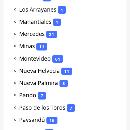
⚬
Los Arrayanes
1
⚬
Manantiales
1
⚬
Mercedes
21
⚬
Minas
11
⚬
Montevideo
61
⚬
Nueva Helvecia
11
⚬
Nueva Palmira
3
⚬
Pando
7
⚬
Paso de los Toros
7
⚬
Paysandú
16