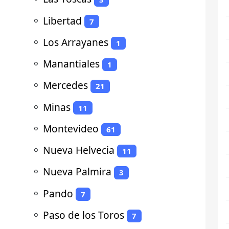
⚬
Libertad
7
⚬
Los Arrayanes
1
⚬
Manantiales
1
⚬
Mercedes
21
⚬
Minas
11
⚬
Montevideo
61
⚬
Nueva Helvecia
11
⚬
Nueva Palmira
3
⚬
Pando
7
⚬
Paso de los Toros
7