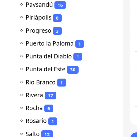
⚬
Paysandú
16
⚬
Piriápolis
8
⚬
Progreso
3
⚬
Puerto la Paloma
1
⚬
Punta del Diablo
1
⚬
Punta del Este
30
⚬
Rio Branco
1
⚬
Rivera
17
⚬
Rocha
6
⚬
Rosario
1
⚬
Salto
12