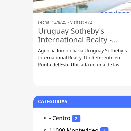
Fecha: 13/8/25 - Visitas: 472
Uruguay Sotheby's
International Realty -
Ave.Rosevelt
Agencia Inmobiliaria Uruguay Sotheby's
International Realty: Un Referente en
Punta del Este Ubicada en una de las
zonas más icónicas de Punta del Este, la
CATEGORÍAS
⚬
- Centro
2
⚬
11000 Montevideo
2