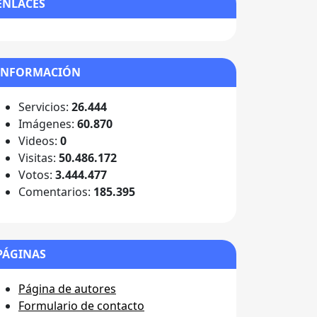
ENLACES
INFORMACIÓN
Servicios:
26.444
Imágenes:
60.870
Videos:
0
Visitas:
50.486.172
Votos:
3.444.477
Comentarios:
185.395
PÁGINAS
Página de autores
Formulario de contacto