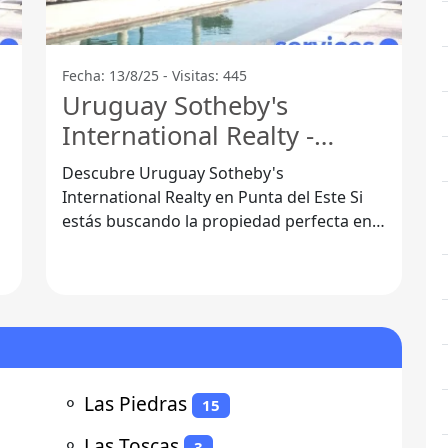
Fecha: 13/8/25 - Visitas: 445
Uruguay Sotheby's
International Realty -
Ave.Rosevelt
Descubre Uruguay Sotheby's
International Realty en Punta del Este Si
estás buscando la propiedad perfecta en
uno de los destinos más exclusivos de
Uruguay,
⚬
Las Piedras
15
⚬
Las Toscas
3