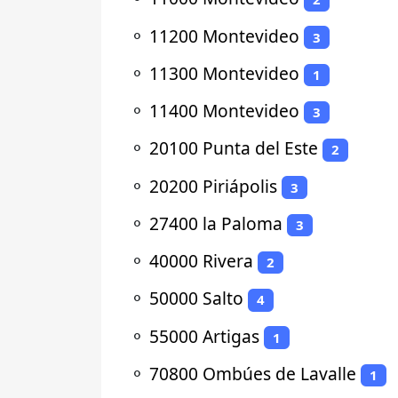
⚬
11200 Montevideo
3
⚬
11300 Montevideo
1
⚬
11400 Montevideo
3
⚬
20100 Punta del Este
2
⚬
20200 Piriápolis
3
⚬
27400 la Paloma
3
⚬
40000 Rivera
2
⚬
50000 Salto
4
⚬
55000 Artigas
1
⚬
70800 Ombúes de Lavalle
1