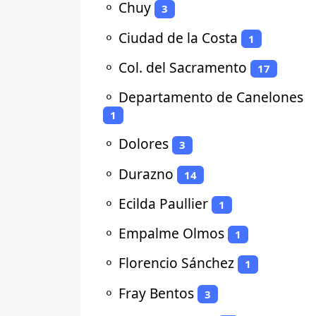
⚬
Chuy
3
⚬
Ciudad de la Costa
1
⚬
Col. del Sacramento
17
⚬
Departamento de Canelones
1
⚬
Dolores
3
⚬
Durazno
14
⚬
Ecilda Paullier
1
⚬
Empalme Olmos
1
⚬
Florencio Sánchez
1
⚬
Fray Bentos
3