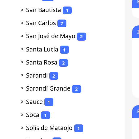
⚬
San Bautista
1
⚬
San Carlos
7
⚬
San José de Mayo
2
⚬
Santa Lucía
1
⚬
Santa Rosa
2
⚬
Sarandi
2
⚬
Sarandí Grande
2
⚬
Sauce
1
⚬
Soca
1
⚬
Solís de Mataojo
1