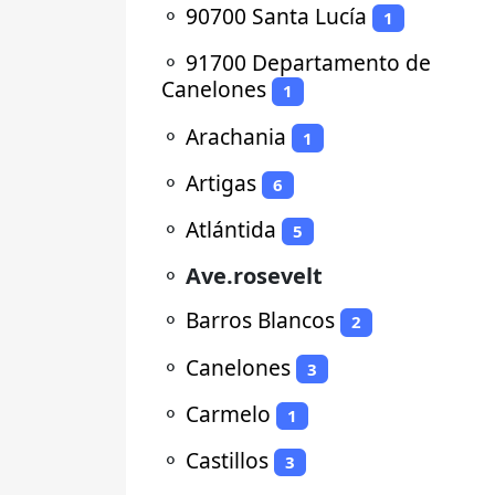
⚬
90700 Santa Lucía
1
⚬
91700 Departamento de
Canelones
1
⚬
Arachania
1
⚬
Artigas
6
⚬
Atlántida
5
⚬
Ave.rosevelt
⚬
Barros Blancos
2
⚬
Canelones
3
⚬
Carmelo
1
⚬
Castillos
3