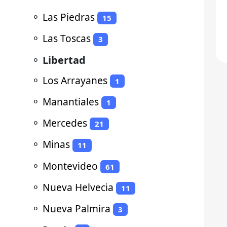
⚬
Las Piedras
15
⚬
Las Toscas
3
⚬
Libertad
⚬
Los Arrayanes
1
⚬
Manantiales
1
⚬
Mercedes
21
⚬
Minas
11
⚬
Montevideo
61
⚬
Nueva Helvecia
11
⚬
Nueva Palmira
3