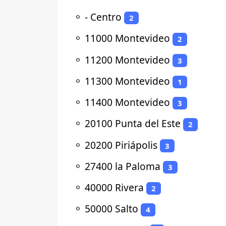
⚬
- Centro
2
⚬
11000 Montevideo
2
⚬
11200 Montevideo
3
⚬
11300 Montevideo
1
⚬
11400 Montevideo
3
⚬
20100 Punta del Este
2
⚬
20200 Piriápolis
3
⚬
27400 la Paloma
3
⚬
40000 Rivera
2
⚬
50000 Salto
4