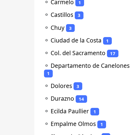
⚬
Carmelo
1
⚬
Castillos
3
⚬
Chuy
3
⚬
Ciudad de la Costa
1
⚬
Col. del Sacramento
17
⚬
Departamento de Canelones
1
⚬
Dolores
3
⚬
Durazno
14
⚬
Ecilda Paullier
1
⚬
Empalme Olmos
1