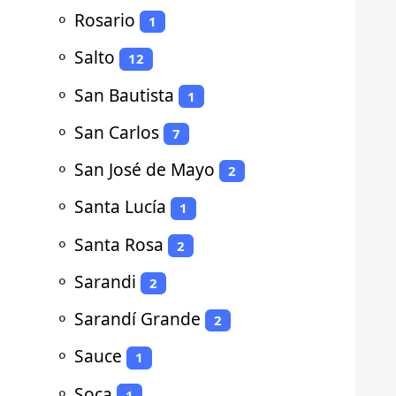
⚬
Rosario
1
⚬
Salto
12
⚬
San Bautista
1
⚬
San Carlos
7
⚬
San José de Mayo
2
⚬
Santa Lucía
1
⚬
Santa Rosa
2
⚬
Sarandi
2
⚬
Sarandí Grande
2
⚬
Sauce
1
⚬
Soca
1