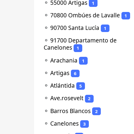
⚬
55000 Artigas
1
⚬
70800 Ombúes de Lavalle
1
⚬
90700 Santa Lucía
1
⚬
91700 Departamento de
Canelones
1
⚬
Arachania
1
⚬
Artigas
6
⚬
Atlántida
5
⚬
Ave.rosevelt
2
⚬
Barros Blancos
2
⚬
Canelones
3