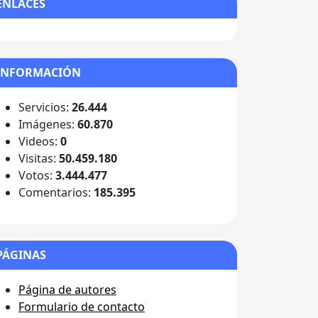
ENLACES
INFORMACIÓN
Servicios:
26.444
Imágenes:
60.870
Videos:
0
Visitas:
50.459.180
Votos:
3.444.477
Comentarios:
185.395
PÁGINAS
Página de autores
Formulario de contacto