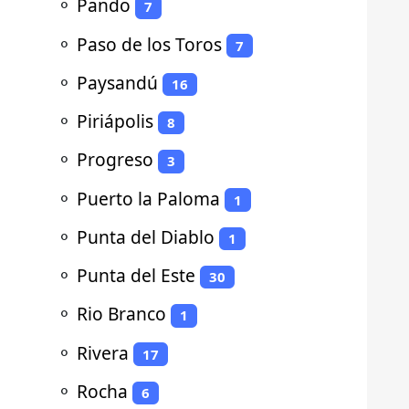
⚬
Pando
7
⚬
Paso de los Toros
7
⚬
Paysandú
16
⚬
Piriápolis
8
⚬
Progreso
3
⚬
Puerto la Paloma
1
⚬
Punta del Diablo
1
⚬
Punta del Este
30
⚬
Rio Branco
1
⚬
Rivera
17
⚬
Rocha
6