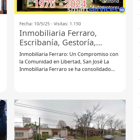
Fecha: 10/5/25 - Visitas: 1.150
Inmobiliaria Ferraro,
Escribanía, Gestoría,
Arquitectura - Libertad
Inmobiliaria Ferraro: Un Compromiso con
la Comunidad en Libertad, San José La
Inmobiliaria Ferraro se ha consolidado
como una de las agencias más