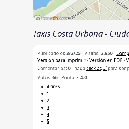
Taxis Costa Urbana - Ciud
Publicado el:
3/2/25
-
Visitas:
2.950
-
Compa
Versión para imprimir
-
Versión en PDF
-
V
Comentarios:
0
- haga
click aquí
para ser 
Votos:
66
- Puntaje:
4.0
4.00/5
1
2
3
4
5