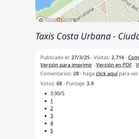
Taxis Costa Urbana - Ciud
Publicado el:
27/3/25
-
Visitas:
2.716
-
Comp
Versión para imprimir
-
Versión en PDF
-
V
Comentarios:
28
- haga
click aquí
para ver
Votos:
68
- Puntaje:
3.9
3.90/5
1
2
3
4
5