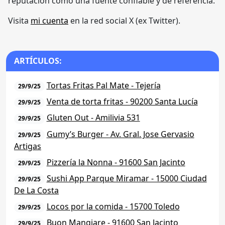
reputación como una fuente confiable y de referencia.
Visita
mi cuenta
en la red social X (ex Twitter).
ARTÍCULOS:
Tortas Fritas Pal Mate - Tejería
29/9/25
Venta de torta fritas - 90200 Santa Lucía
29/9/25
Gluten Out - Amilivia 531
29/9/25
Gumy’s Burger - Av. Gral. Jose Gervasio
29/9/25
Artigas
Pizzería la Nonna - 91600 San Jacinto
29/9/25
Sushi App Parque Miramar - 15000 Ciudad
29/9/25
De La Costa
Locos por la comida - 15700 Toledo
29/9/25
Buon Mangiare - 91600 San Jacinto
29/9/25