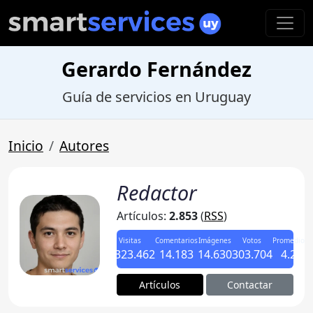
Gerardo Fernández
Guía de servicios en Uruguay
Inicio
Autores
Redactor
Artículos:
2.853
(
RSS
)
Visitas
Comentarios
Imágenes
Votos
Promedio
3.323.462
14.183
14.630
303.704
4.2
Artículos
Contactar