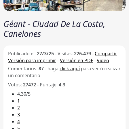
Géant - Ciudad De La Costa,
Canelones
Publicado el:
27/3/25
-
Visitas:
226.479
-
Compartir
Versión para imprimir
-
Versión en PDF
-
Video
Comentarios:
87
- haga
click aquí
para ver ó realizar
un comentario
Votos:
27472
- Puntaje:
4.3
4.30/5
1
2
3
4
5