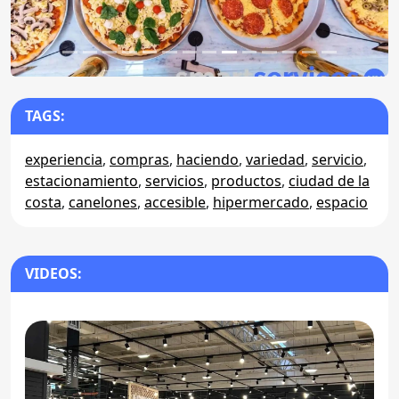
TAGS:
experiencia
,
compras
,
haciendo
,
variedad
,
servicio
,
estacionamiento
,
servicios
,
productos
,
ciudad de la
costa
,
canelones
,
accesible
,
hipermercado
,
espacio
VIDEOS: