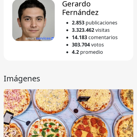
Gerardo
Fernández
2.853
publicaciones
3.323.462
visitas
14.183
comentarios
303.704
votos
4.2
promedio
Imágenes
Anterior
Sigu