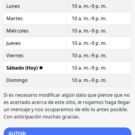
Lunes
10 a. m.–9 p. m.
Martes
10 a. m.–9 p. m.
Miércoles
10 a. m.–9 p. m.
Jueves
10 a. m.–9 p. m.
Viernes
10 a. m.–9 p. m.
Sábado (Hoy) ✸
10 a. m.–9 p. m.
Domingo
10 a. m.–9 p. m.
Si es necesario modificar algún dato que piense que no
es acertado acerca de este sitio, le rogamos haga llegar
un mensaje y nos ocuparemos de ello lo antes posible.
Con anticipación muchas gracias.
AUTOR: