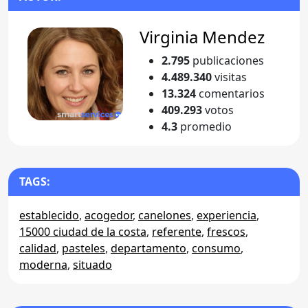
Virginia Mendez
2.795
publicaciones
4.489.340
visitas
13.324
comentarios
409.293
votos
4.3
promedio
TAGS:
establecido
,
acogedor
,
canelones
,
experiencia
,
15000 ciudad de la costa
,
referente
,
frescos
,
calidad
,
pasteles
,
departamento
,
consumo
,
moderna
,
situado