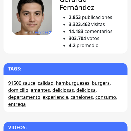
Fernández
2.853
publicaciones
3.323.462
visitas
14.183
comentarios
303.704
votos
4.2
promedio
TAGS:
91500 sauce
,
calidad
,
hamburguesas
,
burgers
,
domicilio
,
amantes
,
deliciosas
,
deliciosa
,
departamento
,
experiencia
,
canelones
,
consumo
,
entrega
VIDEOS: