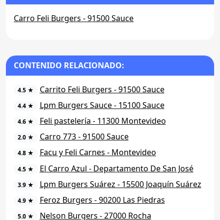
Carro Feli Burgers - 91500 Sauce
CONTENIDO RELACIONADO:
Carrito Feli Burgers - 91500 Sauce
4.5 ★
Lpm Burgers Sauce - 15100 Sauce
4.4 ★
Feli pastelería - 11300 Montevideo
4.6 ★
Carro 773 - 91500 Sauce
2.0 ★
Facu y Feli Carnes - Montevideo
4.8 ★
El Carro Azul - Departamento De San José
4.5 ★
Lpm Burgers Suárez - 15500 Joaquín Suárez
3.9 ★
Feroz Burgers - 90200 Las Piedras
4.9 ★
Nelson Burgers - 27000 Rocha
5.0 ★