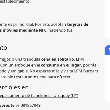
l establecimiento.
ente es primordial. Por eso, aceptan
tarjetas de
s móviles mediante NFC
, haciendo tus
nto
migos o una tranquila
cena en solitario
, LPM
 Con un enfoque en el
consumo en el lugar
, podrás
odo y amigable. No esperes más y visita LPM Burgers
creíble restaurante tiene para ofrecer.
rcio es en
epartamento de Canelones
- Uruguay (
UY
)
aurante
es
091867949