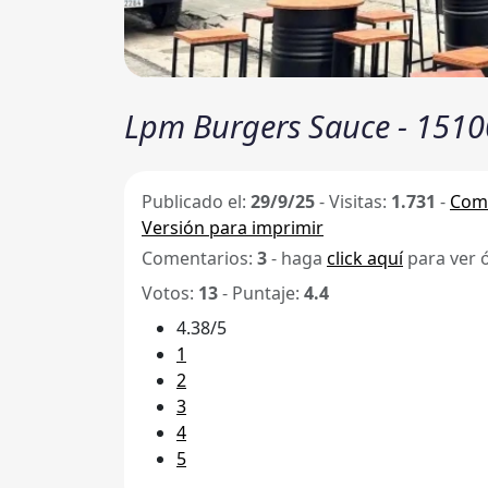
Lpm Burgers Sauce - 1510
Publicado el:
29/9/25
-
Visitas:
1.731
-
Comp
Versión para imprimir
Comentarios:
3
- haga
click aquí
para ver 
Votos:
13
- Puntaje:
4.4
4.38/5
1
2
3
4
5