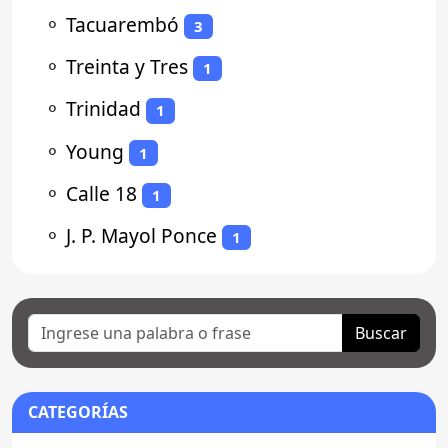
⚬
Tacuarembó
3
⚬
Treinta y Tres
1
⚬
Trinidad
1
⚬
Young
1
⚬
Calle 18
1
⚬
J. P. Mayol Ponce
1
Buscar
CATEGORÍAS