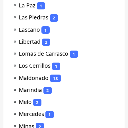
⚬
La Paz
1
⚬
Las Piedras
2
⚬
Lascano
1
⚬
Libertad
2
⚬
Lomas de Carrasco
1
⚬
Los Cerrillos
1
⚬
Maldonado
18
⚬
Marindia
2
⚬
Melo
2
⚬
Mercedes
1
⚬
Minas
2