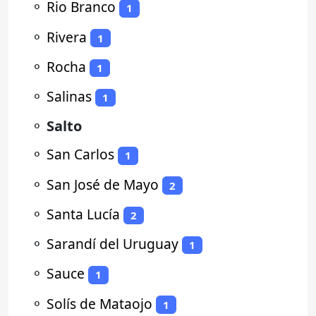
⚬
Rio Branco
1
⚬
Rivera
1
⚬
Rocha
1
⚬
Salinas
1
⚬
Salto
⚬
San Carlos
1
⚬
San José de Mayo
2
⚬
Santa Lucía
2
⚬
Sarandí del Uruguay
1
⚬
Sauce
1
⚬
Solís de Mataojo
1