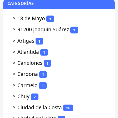
CATEGORÍAS
⚬
18 de Mayo
1
⚬
91200 Joaquín Suárez
1
⚬
Artigas
1
⚬
Atlantida
1
⚬
Canelones
1
⚬
Cardona
1
⚬
Carmelo
1
⚬
Chuy
2
⚬
Ciudad de la Costa
10