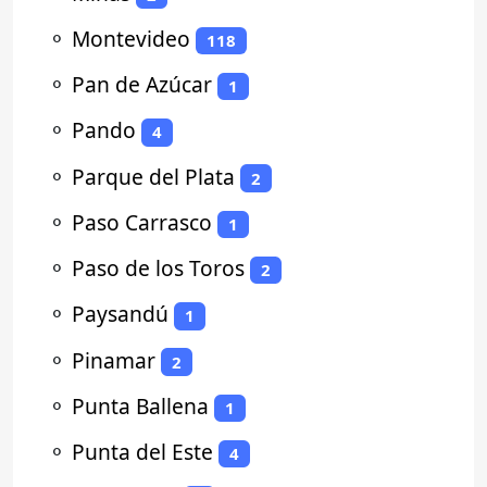
⚬
Montevideo
118
⚬
Pan de Azúcar
1
⚬
Pando
4
⚬
Parque del Plata
2
⚬
Paso Carrasco
1
⚬
Paso de los Toros
2
⚬
Paysandú
1
⚬
Pinamar
2
⚬
Punta Ballena
1
⚬
Punta del Este
4