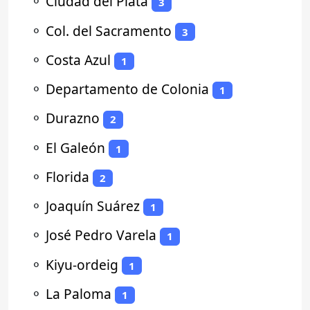
⚬
Ciudad del Plata
3
⚬
Col. del Sacramento
3
⚬
Costa Azul
1
⚬
Departamento de Colonia
1
⚬
Durazno
2
⚬
El Galeón
1
⚬
Florida
2
⚬
Joaquín Suárez
1
⚬
José Pedro Varela
1
⚬
Kiyu-ordeig
1
⚬
La Paloma
1