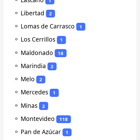
1
⚬
Libertad
2
⚬
Lomas de Carrasco
1
⚬
Los Cerrillos
1
⚬
Maldonado
18
⚬
Marindia
2
⚬
Melo
2
⚬
Mercedes
1
⚬
Minas
2
⚬
Montevideo
118
⚬
Pan de Azúcar
1