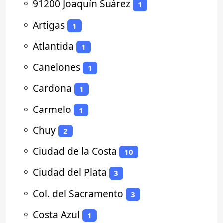
⚬
91200 Joaquín Suárez
1
⚬
Artigas
1
⚬
Atlantida
1
⚬
Canelones
1
⚬
Cardona
1
⚬
Carmelo
1
⚬
Chuy
2
⚬
Ciudad de la Costa
10
⚬
Ciudad del Plata
3
⚬
Col. del Sacramento
3
⚬
Costa Azul
1