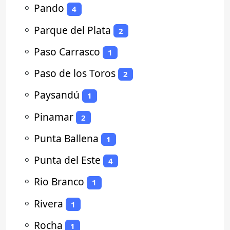
⚬
Pando
4
⚬
Parque del Plata
2
⚬
Paso Carrasco
1
⚬
Paso de los Toros
2
⚬
Paysandú
1
⚬
Pinamar
2
⚬
Punta Ballena
1
⚬
Punta del Este
4
⚬
Rio Branco
1
⚬
Rivera
1
⚬
Rocha
1