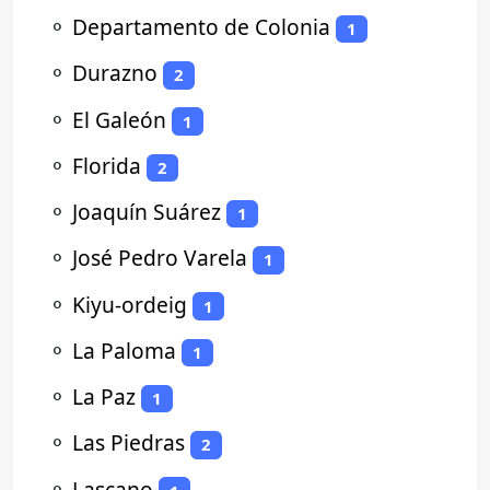
⚬
Departamento de Colonia
1
⚬
Durazno
2
⚬
El Galeón
1
⚬
Florida
2
⚬
Joaquín Suárez
1
⚬
José Pedro Varela
1
⚬
Kiyu-ordeig
1
⚬
La Paloma
1
⚬
La Paz
1
⚬
Las Piedras
2
⚬
Lascano