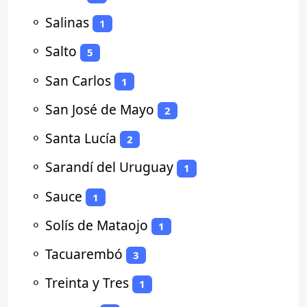
⚬
Salinas
1
⚬
Salto
5
⚬
San Carlos
1
⚬
San José de Mayo
2
⚬
Santa Lucía
2
⚬
Sarandí del Uruguay
1
⚬
Sauce
1
⚬
Solís de Mataojo
1
⚬
Tacuarembó
3
⚬
Treinta y Tres
1