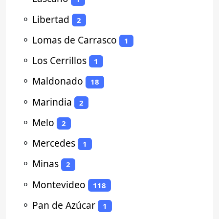
⚬
Libertad
2
⚬
Lomas de Carrasco
1
⚬
Los Cerrillos
1
⚬
Maldonado
18
⚬
Marindia
2
⚬
Melo
2
⚬
Mercedes
1
⚬
Minas
2
⚬
Montevideo
118
⚬
Pan de Azúcar
1