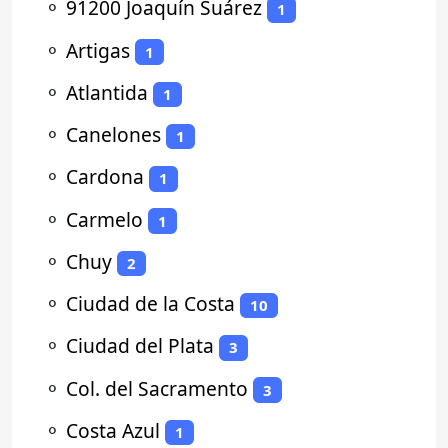
⚬
91200 Joaquín Suárez
1
⚬
Artigas
1
⚬
Atlantida
1
⚬
Canelones
1
⚬
Cardona
1
⚬
Carmelo
1
⚬
Chuy
2
⚬
Ciudad de la Costa
10
⚬
Ciudad del Plata
3
⚬
Col. del Sacramento
3
⚬
Costa Azul
1