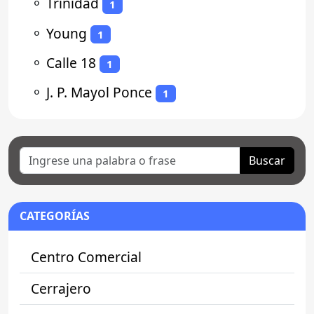
⚬
Trinidad
1
⚬
Young
1
⚬
Calle 18
1
⚬
J. P. Mayol Ponce
1
Buscar
CATEGORÍAS
Centro Comercial
Cerrajero