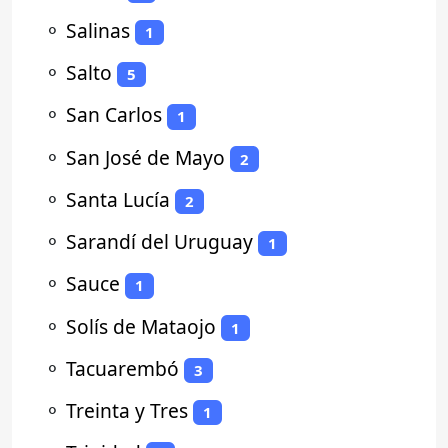
⚬
Salinas
1
⚬
Salto
5
⚬
San Carlos
1
⚬
San José de Mayo
2
⚬
Santa Lucía
2
⚬
Sarandí del Uruguay
1
⚬
Sauce
1
⚬
Solís de Mataojo
1
⚬
Tacuarembó
3
⚬
Treinta y Tres
1