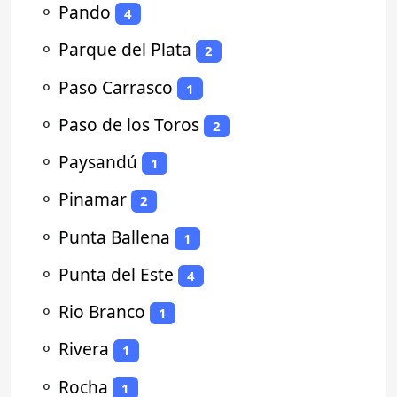
⚬
Pando
4
⚬
Parque del Plata
2
⚬
Paso Carrasco
1
⚬
Paso de los Toros
2
⚬
Paysandú
1
⚬
Pinamar
2
⚬
Punta Ballena
1
⚬
Punta del Este
4
⚬
Rio Branco
1
⚬
Rivera
1
⚬
Rocha
1