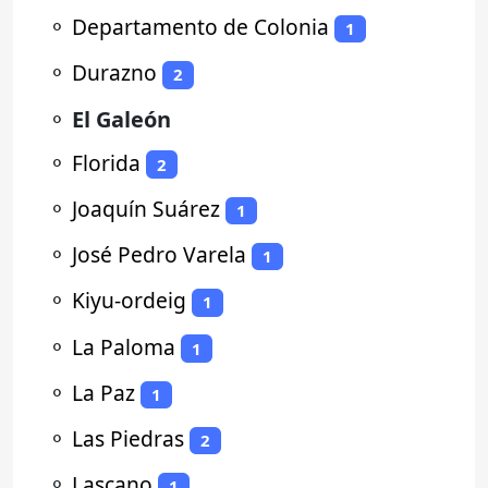
⚬
Departamento de Colonia
1
⚬
Durazno
2
⚬
El Galeón
⚬
Florida
2
⚬
Joaquín Suárez
1
⚬
José Pedro Varela
1
⚬
Kiyu-ordeig
1
⚬
La Paloma
1
⚬
La Paz
1
⚬
Las Piedras
2
⚬
Lascano
1