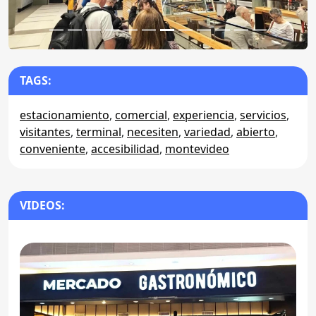
TAGS:
estacionamiento
,
comercial
,
experiencia
,
servicios
,
visitantes
,
terminal
,
necesiten
,
variedad
,
abierto
,
conveniente
,
accesibilidad
,
montevideo
VIDEOS: