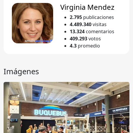
Virginia Mendez
2.795
publicaciones
4.489.340
visitas
13.324
comentarios
409.293
votos
4.3
promedio
Imágenes
Anterior
Sigu