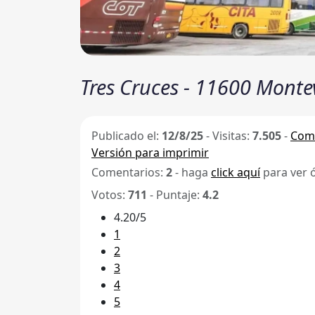
Tres Cruces - 11600 Monte
Publicado el:
12/8/25
-
Visitas:
7.505
-
Comp
Versión para imprimir
Comentarios:
2
- haga
click aquí
para ver 
Votos:
711
- Puntaje:
4.2
4.20/5
1
2
3
4
5