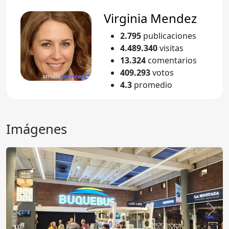
Virginia Mendez
2.795
publicaciones
4.489.340
visitas
13.324
comentarios
409.293
votos
4.3
promedio
Imágenes
Anterior
Sigu