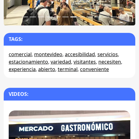
TAGS:
comercial
,
montevideo
,
accesibilidad
,
servicios
,
estacionamiento
,
variedad
,
visitantes
,
necesiten
,
experiencia
,
abierto
,
terminal
,
conveniente
VIDEOS: