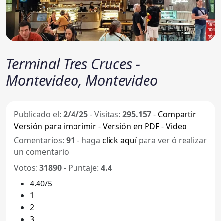
Terminal Tres Cruces -
Montevideo, Montevideo
Publicado el:
2/4/25
-
Visitas:
295.157
-
Compartir
Versión para imprimir
-
Versión en PDF
-
Video
Comentarios:
91
- haga
click aquí
para ver ó realizar
un comentario
Votos:
31890
- Puntaje:
4.4
4.40/5
1
2
3