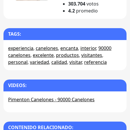
303.704
votos
4.2
promedio
TAGS:
experiencia
,
canelones
,
encanta
,
interior
,
90000
canelones
,
excelente
,
productos
,
visitantes
,
personal
,
variedad
,
calidad
,
visitar
,
referencia
VIDEOS:
Pimenton Canelones - 90000 Canelones
CONTENIDO RELACIONADO: