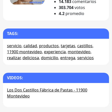
14.183
comentarios
303.704
votos
4.2
promedio
TAGS:
servicio
,
calidad
,
productos
,
tarjetas
,
castillos
,
11900 montevideo
,
experiencia
,
montevideo
,
realizar
,
deliciosa
,
domicilio
,
entrega
,
servicios
VIDEOS:
Los Dos Castillos Fábrica de Pastas - 11900
Montevideo