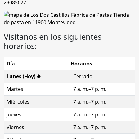
23085622
Visítanos en los siguientes
horarios:
Día
Horarios
Lunes (Hoy) ✸
Cerrado
Martes
7 a. m.–7 p. m.
Miércoles
7 a. m.–7 p. m.
Jueves
7 a. m.–7 p. m.
Viernes
7 a. m.–7 p. m.