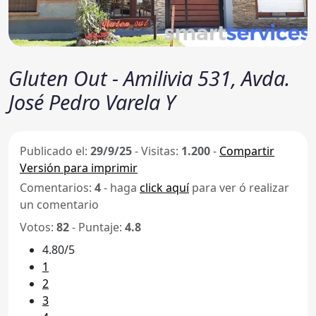
Gluten Out - Amilivia 531, Avda.
José Pedro Varela Y
Publicado el:
29/9/25
-
Visitas:
1.200
-
Compartir
Versión para imprimir
Comentarios:
4
- haga
click aquí
para ver ó realizar
un comentario
Votos:
82
- Puntaje:
4.8
4.80/5
1
2
3