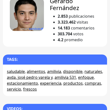
Gerardo
Fernández
2.853
publicaciones
3.323.462
visitas
14.183
comentarios
303.704
votos
4.2
promedio
TAGS:
saludable
,
alimentos
,
amilivia
,
disponible
,
naturales
,
avda. josé pedro varela y
,
amilivia 531
,
enfoque
,
estacionamiento
,
experiencia
,
productos
,
compras
,
servicio
,
frescos
VIDEOS: