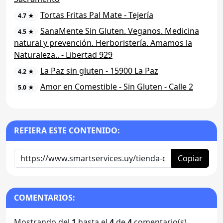
Tortas Fritas Pal Mate - Tejería
4.7 ★
SanaMente Sin Gluten. Veganos. Medicina
4.5 ★
natural y prevención. Herboristería. Amamos la
Naturaleza.. - Libertad 929
La Paz sin gluten - 15900 La Paz
4.2 ★
Amor en Comestible - Sin Gluten - Calle 2
5.0 ★
REFIERA ESTE CONTENIDO:
Copiar
COMENTARIOS:
Mostrando del
1
hasta el
4
de
4
comentario(s)