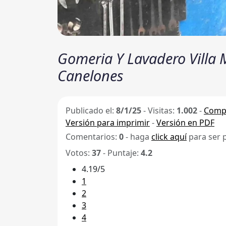
Gomeria Y Lavadero Villa 
Canelones
Publicado el:
8/1/25
-
Visitas:
1.002
-
Compa
Versión para imprimir
-
Versión en PDF
Comentarios:
0
- haga
click aquí
para ser 
Votos:
37
- Puntaje:
4.2
4.19/5
1
2
3
4