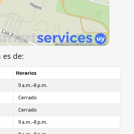
 es de:
Horarios
9 a.m.–8 p.m.
Cerrado
Cerrado
9 a.m.–8 p.m.