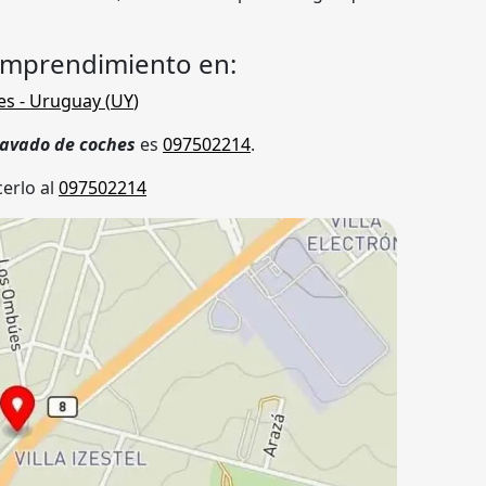
emprendimiento en:
es
- Uruguay (
UY
)
 lavado de coches
es
097502214
.
erlo al
097502214