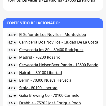
Novillos Cervecería - La Paloma - 27000 La Paloma
CONTENIDO RELACIONADO:
El Señor de Los Novillos - Montevideo
4.3 ★
Carnicería Dos Novillos - Ciudad De La Costa
4.7 ★
Cervecería los 80' - 80400 Rodríguez
3.8 ★
Madrid - 70200 Rosario
4.4 ★
Cervecería HeisenBeer Pando - 15600 Pando
4.6 ★
Nairobi - 80100 Libertad
4.5 ★
Berlin - 70300 Nueva Helvecia
4.6 ★
Stolz - 80100 Libertad
4.7 ★
Galia Brewing Co - 70100 Carmelo
4.7 ★
Drabble - 75202 José Enrique Rodó
5.0 ★