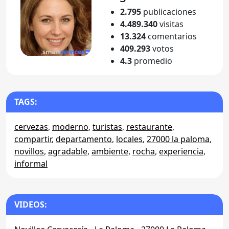
2.795
publicaciones
4.489.340
visitas
13.324
comentarios
409.293
votos
4.3
promedio
TAGS:
cervezas
,
moderno
,
turistas
,
restaurante
,
compartir
,
departamento
,
locales
,
27000 la paloma
,
novillos
,
agradable
,
ambiente
,
rocha
,
experiencia
,
informal
VIDEOS: