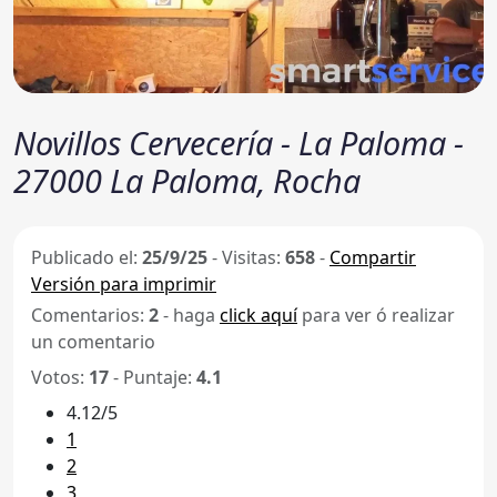
Novillos Cervecería - La Paloma -
27000 La Paloma, Rocha
Publicado el:
25/9/25
-
Visitas:
658
-
Compartir
Versión para imprimir
Comentarios:
2
- haga
click aquí
para ver ó realizar
un comentario
Votos:
17
- Puntaje:
4.1
4.12/5
1
2
3