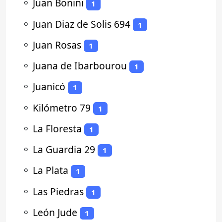
⚬
Juan Bonini
1
⚬
Juan Diaz de Solis 694
1
⚬
Juan Rosas
1
⚬
Juana de Ibarbourou
1
⚬
Juanicó
1
⚬
Kilómetro 79
1
⚬
La Floresta
1
⚬
La Guardia 29
1
⚬
La Plata
1
⚬
Las Piedras
1
⚬
León Jude
1