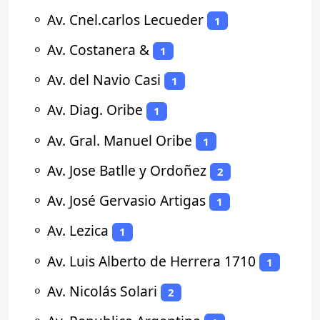
⚬
Av. Cnel.carlos Lecueder
1
⚬
Av. Costanera &
1
⚬
Av. del Navio Casi
1
⚬
Av. Diag. Oribe
1
⚬
Av. Gral. Manuel Oribe
1
⚬
Av. Jose Batlle y Ordoñez
2
⚬
Av. José Gervasio Artigas
1
⚬
Av. Lezica
1
⚬
Av. Luis Alberto de Herrera 1710
1
⚬
Av. Nicolás Solari
2