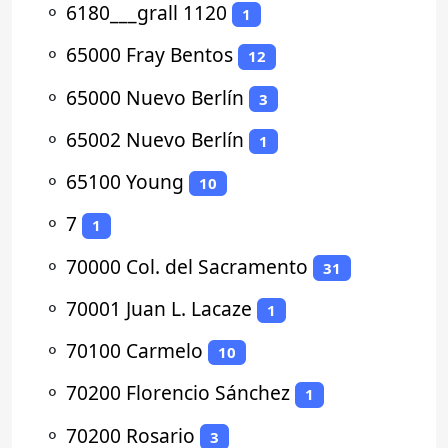
⚬
6180___grall 1120
1
⚬
65000 Fray Bentos
12
⚬
65000 Nuevo Berlín
3
⚬
65002 Nuevo Berlín
1
⚬
65100 Young
10
⚬
7
1
⚬
70000 Col. del Sacramento
31
⚬
70001 Juan L. Lacaze
1
⚬
70100 Carmelo
10
⚬
70200 Florencio Sánchez
1
⚬
70200 Rosario
3