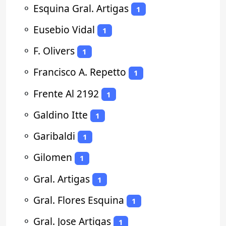
⚬
Esquina Gral. Artigas
1
⚬
Eusebio Vidal
1
⚬
F. Olivers
1
⚬
Francisco A. Repetto
1
⚬
Frente Al 2192
1
⚬
Galdino Itte
1
⚬
Garibaldi
1
⚬
Gilomen
1
⚬
Gral. Artigas
1
⚬
Gral. Flores Esquina
1
⚬
Gral. Jose Artigas
1