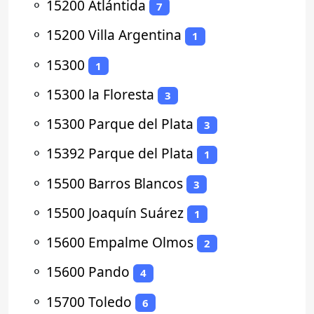
⚬
15200 Atlántida
7
⚬
15200 Villa Argentina
1
⚬
15300
1
⚬
15300 la Floresta
3
⚬
15300 Parque del Plata
3
⚬
15392 Parque del Plata
1
⚬
15500 Barros Blancos
3
⚬
15500 Joaquín Suárez
1
⚬
15600 Empalme Olmos
2
⚬
15600 Pando
4
⚬
15700 Toledo
6