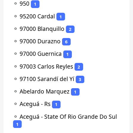
⚬
950
1
⚬
95200 Cardal
1
⚬
97000 Blanquillo
2
⚬
97000 Durazno
6
⚬
97000 Guernica
1
⚬
97003 Carlos Reyles
2
⚬
97100 Sarandí del Yí
3
⚬
Abelardo Marquez
1
⚬
Aceguá - Rs
1
⚬
Aceguá - State Of Rio Grande Do Sul
1