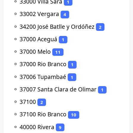
⚬
33000 Villa Sara
1
⚬
33002 Vergara
4
⚬
34200 José Batlle y Ordóñez
2
⚬
37000 Aceguá
1
⚬
37000 Melo
11
⚬
37000 Rio Branco
1
⚬
37006 Tupambaé
1
⚬
37007 Santa Clara de Olimar
1
⚬
37100
2
⚬
37100 Rio Branco
10
⚬
40000 Rivera
9