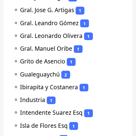
⚬
Gral. Jose G. Artigas
1
⚬
Gral. Leandro Gómez
1
⚬
Gral. Leonardo Olivera
1
⚬
Gral. Manuel Oribe
1
⚬
Grito de Asencio
1
⚬
Gualeguaychú
2
⚬
Ibirapita y Costanera
1
⚬
Industria
1
⚬
Intendente Suarez Esq
1
⚬
Isla de Flores Esq
1