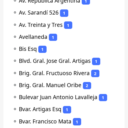
⚬
Av. Republica Argentina
1
⚬
Av. Sarandí 526
1
⚬
Av. Treinta y Tres
1
⚬
Avellaneda
1
⚬
Bis Esq
1
⚬
Blvd. Gral. Jose Gral. Artigas
1
⚬
Brig. Gral. Fructuoso Rivera
2
⚬
Brig. Gral. Manuel Oribe
2
⚬
Bulevar Juan Antonio Lavalleja
1
⚬
Bvar. Artigas Esq
1
⚬
Bvar. Francisco Mata
1