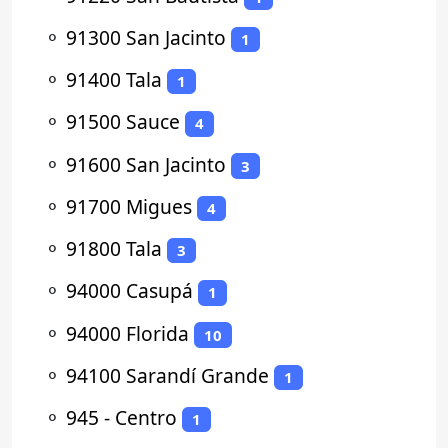
⚬
91300 San Jacinto
1
⚬
91400 Tala
1
⚬
91500 Sauce
4
⚬
91600 San Jacinto
3
⚬
91700 Migues
4
⚬
91800 Tala
3
⚬
94000 Casupá
1
⚬
94000 Florida
10
⚬
94100 Sarandí Grande
1
⚬
945 - Centro
1