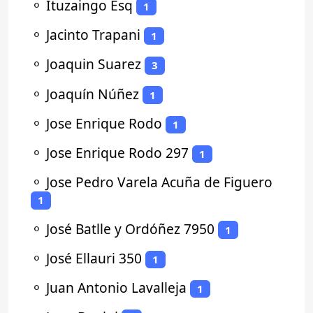
⚬
Ituzaingo Esq
1
⚬
Jacinto Trapani
1
⚬
Joaquin Suarez
3
⚬
Joaquín Núñez
1
⚬
Jose Enrique Rodo
1
⚬
Jose Enrique Rodo 297
1
⚬
Jose Pedro Varela Acuña de Figuero
1
⚬
José Batlle y Ordóñez 7950
1
⚬
José Ellauri 350
1
⚬
Juan Antonio Lavalleja
1