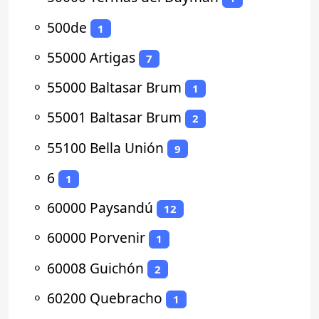
⚬
500de
1
⚬
55000 Artigas
7
⚬
55000 Baltasar Brum
1
⚬
55001 Baltasar Brum
2
⚬
55100 Bella Unión
9
⚬
6
1
⚬
60000 Paysandú
12
⚬
60000 Porvenir
1
⚬
60008 Guichón
2
⚬
60200 Quebracho
1