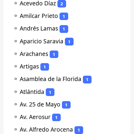
⚬
Acevedo Díaz
2
⚬
Amilcar Prieto
1
⚬
Andrés Lamas
1
⚬
Aparicio Saravia
1
⚬
Arachanes
1
⚬
Artigas
1
⚬
Asamblea de la Florida
1
⚬
Atlántida
1
⚬
Av. 25 de Mayo
1
⚬
Av. Aerosur
1
⚬
Av. Alfredo Arocena
1