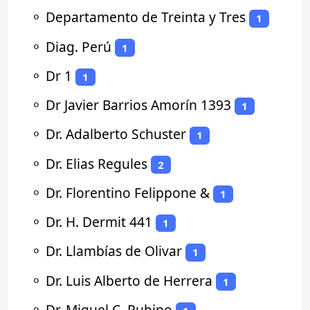
⚬
Departamento de Treinta y Tres
1
⚬
Diag. Perú
1
⚬
Dr 1
1
⚬
Dr Javier Barrios Amorín 1393
1
⚬
Dr. Adalberto Schuster
1
⚬
Dr. Elias Regules
2
⚬
Dr. Florentino Felippone &
1
⚬
Dr. H. Dermit 441
1
⚬
Dr. Llambías de Olivar
1
⚬
Dr. Luis Alberto de Herrera
1
⚬
Dr. Miguel C. Rubino