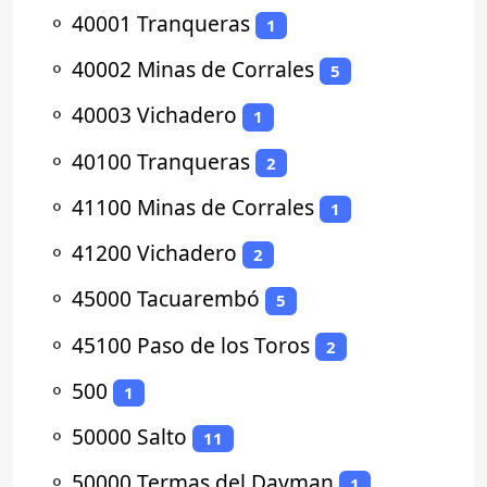
⚬
40001 Tranqueras
1
⚬
40002 Minas de Corrales
5
⚬
40003 Vichadero
1
⚬
40100 Tranqueras
2
⚬
41100 Minas de Corrales
1
⚬
41200 Vichadero
2
⚬
45000 Tacuarembó
5
⚬
45100 Paso de los Toros
2
⚬
500
1
⚬
50000 Salto
11
⚬
50000 Termas del Dayman
1