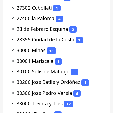
⚬
27302 Cebollatí
1
⚬
27400 la Paloma
4
⚬
28 de Febrero Esquina
2
⚬
28355 Ciudad de la Costa
1
⚬
30000 Minas
13
⚬
30001 Mariscala
1
⚬
30100 Solís de Mataojo
3
⚬
30200 José Batlle y Ordóñez
1
⚬
30300 José Pedro Varela
6
⚬
33000 Treinta y Tres
12