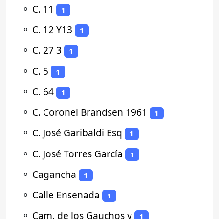
⚬
C. 11
1
⚬
C. 12 Y13
1
⚬
C. 27 3
1
⚬
C. 5
1
⚬
C. 64
1
⚬
C. Coronel Brandsen 1961
1
⚬
C. José Garibaldi Esq
1
⚬
C. José Torres García
1
⚬
Cagancha
1
⚬
Calle Ensenada
1
⚬
Cam. de los Gauchos y
1