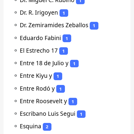
1
⚬
Dr. R. Irigoyen
1
⚬
Dr. Zemiramides Zeballos
1
⚬
Eduardo Fabini
1
⚬
El Estrecho 17
1
⚬
Entre 18 de Julio y
1
⚬
Entre Kiyu y
1
⚬
Entre Rodó y
1
⚬
Entre Roosevelt y
1
⚬
Escribano Luis Segui
1
⚬
Esquina
2