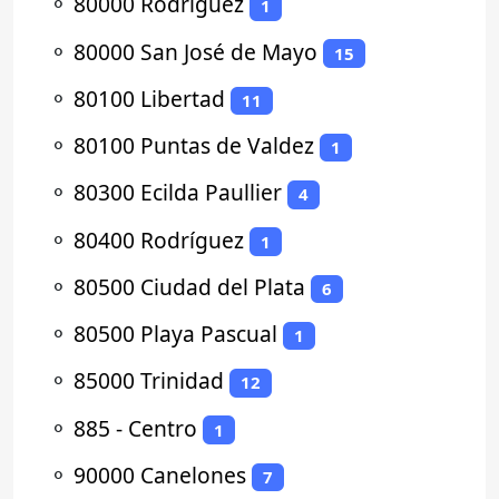
⚬
80000 Rodríguez
1
⚬
80000 San José de Mayo
15
⚬
80100 Libertad
11
⚬
80100 Puntas de Valdez
1
⚬
80300 Ecilda Paullier
4
⚬
80400 Rodríguez
1
⚬
80500 Ciudad del Plata
6
⚬
80500 Playa Pascual
1
⚬
85000 Trinidad
12
⚬
885 - Centro
1
⚬
90000 Canelones
7