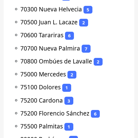
⚬
70300 Nueva Helvecia
5
⚬
70500 Juan L. Lacaze
2
⚬
70600 Tarariras
6
⚬
70700 Nueva Palmira
7
⚬
70800 Ombúes de Lavalle
2
⚬
75000 Mercedes
2
⚬
75100 Dolores
1
⚬
75200 Cardona
3
⚬
75200 Florencio Sánchez
6
⚬
75500 Palmitas
1