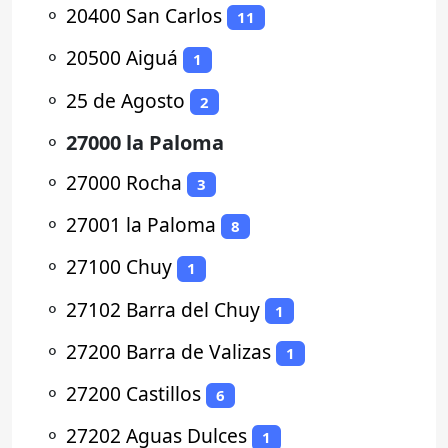
⚬
20400 San Carlos
11
⚬
20500 Aiguá
1
⚬
25 de Agosto
2
⚬
27000 la Paloma
⚬
27000 Rocha
3
⚬
27001 la Paloma
8
⚬
27100 Chuy
1
⚬
27102 Barra del Chuy
1
⚬
27200 Barra de Valizas
1
⚬
27200 Castillos
6
⚬
27202 Aguas Dulces
1