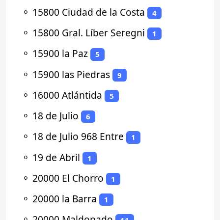
⚬
15800 Ciudad de la Costa
4
⚬
15800 Gral. Líber Seregni
1
⚬
15900 la Paz
5
⚬
15900 las Piedras
9
⚬
16000 Atlántida
5
⚬
18 de Julio
6
⚬
18 de Julio 968 Entre
1
⚬
19 de Abril
1
⚬
20000 El Chorro
1
⚬
20000 la Barra
1
⚬
20000 Maldonado