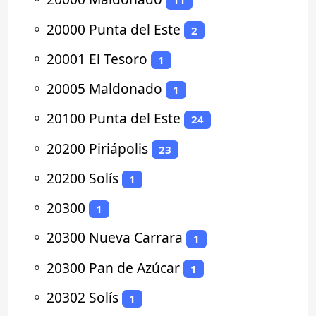
11
⚬
20000 Punta del Este
2
⚬
20001 El Tesoro
1
⚬
20005 Maldonado
1
⚬
20100 Punta del Este
24
⚬
20200 Piriápolis
23
⚬
20200 Solís
1
⚬
20300
1
⚬
20300 Nueva Carrara
1
⚬
20300 Pan de Azúcar
1
⚬
20302 Solís
1