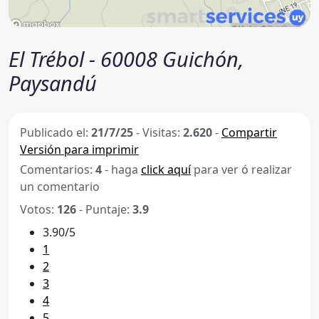
El Trébol - 60008 Guichón,
Paysandú
Publicado el:
21/7/25
-
Visitas:
2.620
-
Compartir
Versión para imprimir
Comentarios:
4
- haga
click aquí
para ver ó realizar
un comentario
Votos:
126
- Puntaje:
3.9
3.90/5
1
2
3
4
5