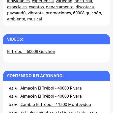
inolvidables
,
experiencia
,
variedad
,
nocturna
,
especiales
,
eventos
,
departamento
,
discoteca
,
paysandú
,
vibrante
,
promociones
,
60008 guichón
,
ambiente
,
musical
VIDEOS:
El Trébol - 60008 Guichón
CONTENIDO RELACIONADO:
Almacén El Trébol - 40000 Rivera
4.6 ★
Almacén El Trébol - 40000 Rivera
4.6 ★
Cambio El Trébol - 11200 Montevideo
3.5 ★
Establecimiento de la Liga de Trabajo de
4.1 ★