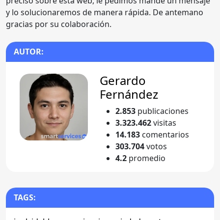
preciso sobre esta web, le pedimos mande un mensaje
y lo solucionaremos de manera rápida. De antemano
gracias por su colaboración.
AUTOR:
Gerardo
Fernández
2.853
publicaciones
3.323.462
visitas
14.183
comentarios
303.704
votos
4.2
promedio
TAGS: