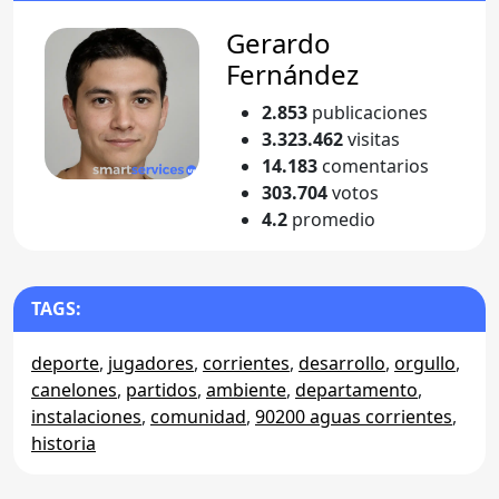
Gerardo
Fernández
2.853
publicaciones
3.323.462
visitas
14.183
comentarios
303.704
votos
4.2
promedio
TAGS:
deporte
,
jugadores
,
corrientes
,
desarrollo
,
orgullo
,
canelones
,
partidos
,
ambiente
,
departamento
,
instalaciones
,
comunidad
,
90200 aguas corrientes
,
historia