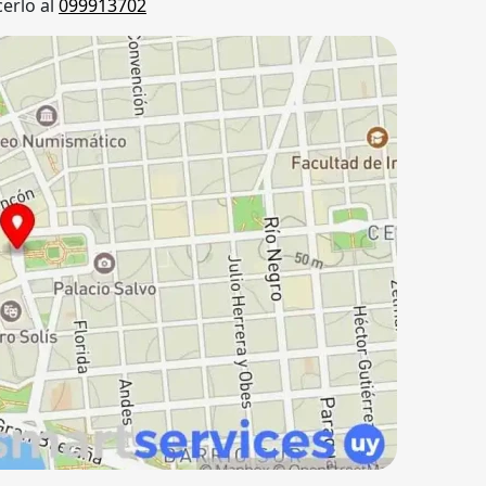
erlo al
099913702