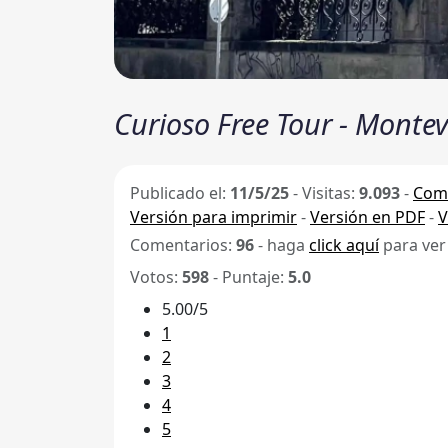
Curioso Free Tour - Monte
Publicado el:
11/5/25
-
Visitas:
9.093
-
Comp
Versión para imprimir
-
Versión en PDF
-
V
Comentarios:
96
- haga
click aquí
para ver
Votos:
598
- Puntaje:
5.0
5.00/5
1
2
3
4
5