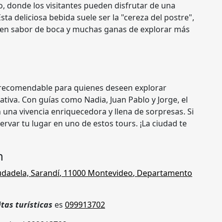
, donde los visitantes pueden disfrutar de una
ta deliciosa bebida suele ser la "cereza del postre",
buen sabor de boca y muchas ganas de explorar más
 recomendable para quienes deseen explorar
iva. Con guías como Nadia, Juan Pablo y Jorge, el
n una vivencia enriquecedora y llena de sorpresas. Si
rvar tu lugar en uno de estos tours. ¡La ciudad te
n
udadela, Sarandí
,
11000
Montevideo
,
Departamento
itas turísticas
es
099913702