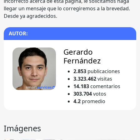
incorrecto acerca de esta página, le solicitamos haga
llegar un mensaje que lo corregiremos a la brevedad.
Desde ya agradecidos.
AUTOR:
Gerardo
Fernández
2.853
publicaciones
3.323.462
visitas
14.183
comentarios
303.704
votos
4.2
promedio
Imágenes