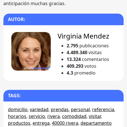
anticipación muchas gracias.
AUTOR:
Virginia Mendez
2.795
publicaciones
4.489.340
visitas
13.324
comentarios
409.293
votos
4.3
promedio
TAGS:
domicilio
,
variedad
,
prendas
,
personal
,
referencia
,
horarios
,
servicio
,
rivera
,
comodidad
,
visitar
,
productos
,
entrega
,
40000 rivera
,
departamento