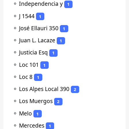
⚬
Independencia y
1
⚬
J 1544
1
⚬
José Ellauri 350
1
⚬
Juan L. Lacaze
1
⚬
Justicia Esq
1
⚬
Loc 101
1
⚬
Loc 8
1
⚬
Los Alpes Local 390
2
⚬
Los Muergos
2
⚬
Melo
1
⚬
Mercedes
1