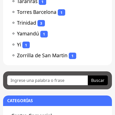
⚬
Tarariras
1
⚬
Torres Barcelona
1
⚬
Trinidad
3
⚬
Yamandú
1
⚬
Yí
1
⚬
Zorrilla de San Martin
1
Buscar
CATEGORÍAS