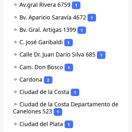
⚬
Av.gral Rivera 6759
1
⚬
Bv. Aparicio Saravía 4672
1
⚬
Bv. Gral. Artigas 1399
1
⚬
C. José Garibaldi
1
⚬
Calle Dr. Juan Darío Silva 685
1
⚬
Cam. Don Bosco
1
⚬
Cardona
2
⚬
Ciudad de la Costa
1
⚬
Ciudad de la Costa Departamento de
Canelones 523
1
⚬
Ciudad del Plata
1