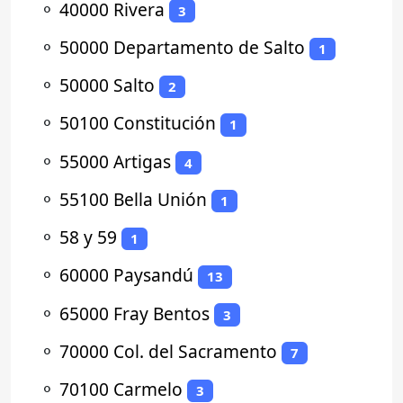
⚬
40000 Rivera
3
⚬
50000 Departamento de Salto
1
⚬
50000 Salto
2
⚬
50100 Constitución
1
⚬
55000 Artigas
4
⚬
55100 Bella Unión
1
⚬
58 y 59
1
⚬
60000 Paysandú
13
⚬
65000 Fray Bentos
3
⚬
70000 Col. del Sacramento
7
⚬
70100 Carmelo
3