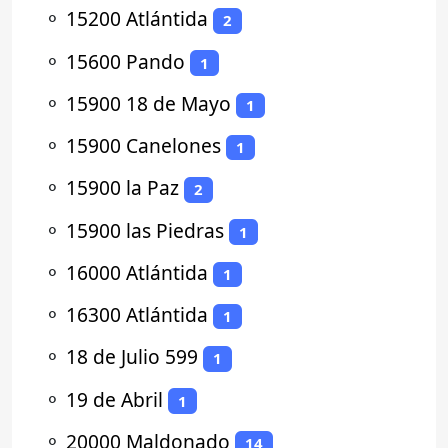
⚬
15200 Atlántida
2
⚬
15600 Pando
1
⚬
15900 18 de Mayo
1
⚬
15900 Canelones
1
⚬
15900 la Paz
2
⚬
15900 las Piedras
1
⚬
16000 Atlántida
1
⚬
16300 Atlántida
1
⚬
18 de Julio 599
1
⚬
19 de Abril
1
⚬
20000 Maldonado
14