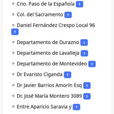
⚬
Cno. Paso de la Española
1
⚬
Col. del Sacramento
1
⚬
Daniel Fernández Crespo Local 96
1
⚬
Departamento de Durazno
1
⚬
Departamento de Lavalleja
1
⚬
Departamento de Montevideo
1
⚬
Dr Evaristo Ciganda
1
⚬
Dr Javier Barrios Amorín Esq
1
⚬
Dr. José María Montero 3089
1
⚬
Entre Aparicio Saravia y
1