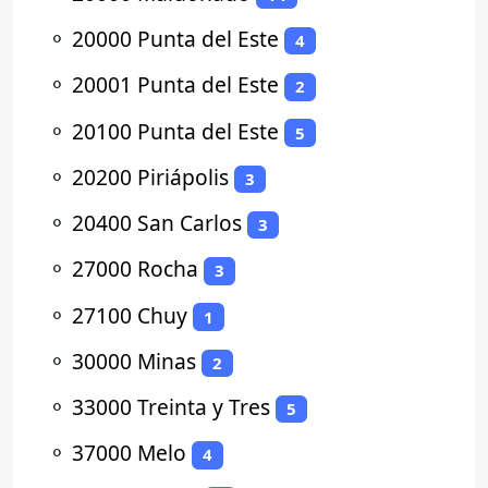
⚬
20000 Punta del Este
4
⚬
20001 Punta del Este
2
⚬
20100 Punta del Este
5
⚬
20200 Piriápolis
3
⚬
20400 San Carlos
3
⚬
27000 Rocha
3
⚬
27100 Chuy
1
⚬
30000 Minas
2
⚬
33000 Treinta y Tres
5
⚬
37000 Melo
4