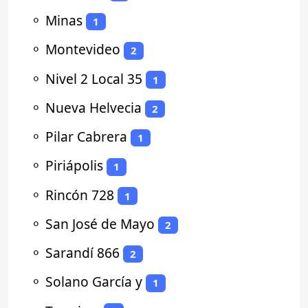
⚬
Minas
1
⚬
Montevideo
2
⚬
Nivel 2 Local 35
1
⚬
Nueva Helvecia
2
⚬
Pilar Cabrera
1
⚬
Piriápolis
1
⚬
Rincón 728
1
⚬
San José de Mayo
2
⚬
Sarandí 866
2
⚬
Solano García y
1