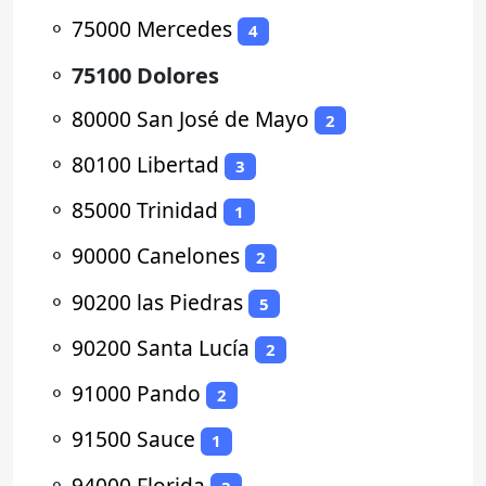
⚬
75000 Mercedes
4
⚬
75100 Dolores
⚬
80000 San José de Mayo
2
⚬
80100 Libertad
3
⚬
85000 Trinidad
1
⚬
90000 Canelones
2
⚬
90200 las Piedras
5
⚬
90200 Santa Lucía
2
⚬
91000 Pando
2
⚬
91500 Sauce
1
⚬
94000 Florida