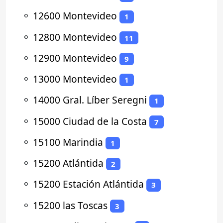
⚬
12600 Montevideo
1
⚬
12800 Montevideo
11
⚬
12900 Montevideo
9
⚬
13000 Montevideo
1
⚬
14000 Gral. Líber Seregni
1
⚬
15000 Ciudad de la Costa
7
⚬
15100 Marindia
1
⚬
15200 Atlántida
2
⚬
15200 Estación Atlántida
3
⚬
15200 las Toscas
3