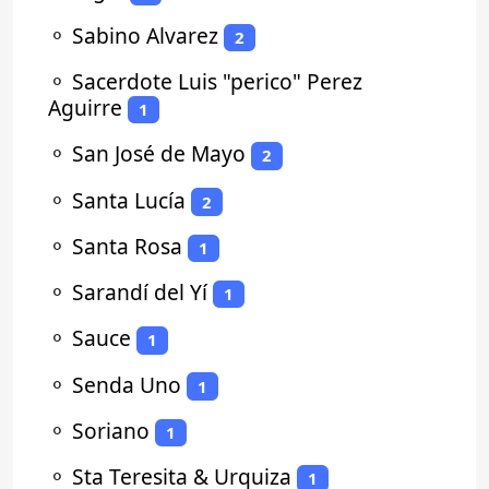
⚬
Sabino Alvarez
2
⚬
Sacerdote Luis "perico" Perez
Aguirre
1
⚬
San José de Mayo
2
⚬
Santa Lucía
2
⚬
Santa Rosa
1
⚬
Sarandí del Yí
1
⚬
Sauce
1
⚬
Senda Uno
1
⚬
Soriano
1
⚬
Sta Teresita & Urquiza
1