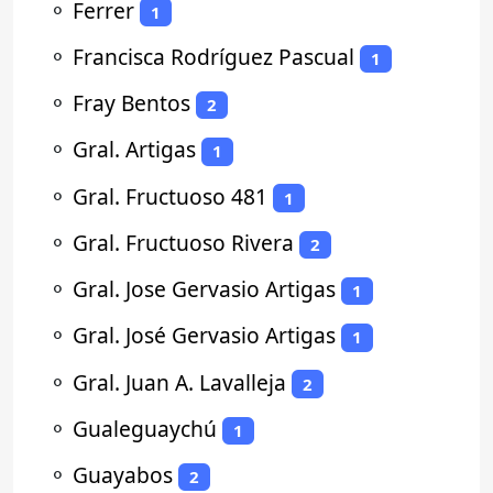
⚬
Ferrer
1
⚬
Francisca Rodríguez Pascual
1
⚬
Fray Bentos
2
⚬
Gral. Artigas
1
⚬
Gral. Fructuoso 481
1
⚬
Gral. Fructuoso Rivera
2
⚬
Gral. Jose Gervasio Artigas
1
⚬
Gral. José Gervasio Artigas
1
⚬
Gral. Juan A. Lavalleja
2
⚬
Gualeguaychú
1
⚬
Guayabos
2