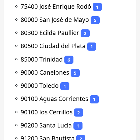
⚬
75400 José Enrique Rodó
1
⚬
80000 San José de Mayo
5
⚬
80300 Ecilda Paullier
2
⚬
80500 Ciudad del Plata
1
⚬
85000 Trinidad
6
⚬
90000 Canelones
5
⚬
90000 Toledo
1
⚬
90100 Aguas Corrientes
1
⚬
90100 los Cerrillos
2
⚬
90200 Santa Lucía
1
⚬
91200 San Bautista
2