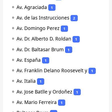
⚬
Av. Agraciada
1
⚬
Av. de las Instrucciones
2
⚬
Av. Domingo Perez
1
⚬
Av. Dr. Alberto D. Roldan
1
⚬
Av. Dr. Baltasar Brum
1
⚬
Av. España
1
⚬
Av. Franklin Delano Roosevelt y
1
⚬
Av. Italia
1
⚬
Av. Jose Batlle y Ordoñez
1
⚬
Av. Mario Ferreira
1