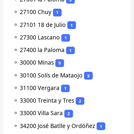
⚬
27100 Chuy
1
⚬
27101 18 de Julio
1
⚬
27300 Lascano
1
⚬
27400 la Paloma
1
⚬
30000 Minas
9
⚬
30100 Solís de Mataojo
3
⚬
31100 Vergara
1
⚬
33000 Treinta y Tres
2
⚬
33000 Villa Sara
2
⚬
34200 José Batlle y Ordóñez
1