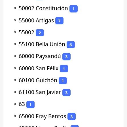
⚬
50002 Constitución
1
⚬
55000 Artigas
7
⚬
55002
2
⚬
55100 Bella Unión
6
⚬
60000 Paysandú
3
⚬
60000 San Félix
1
⚬
60100 Guichón
1
⚬
61100 San Javier
3
⚬
63
1
⚬
65000 Fray Bentos
3