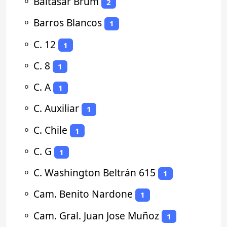
⚬
Baltasar Brum
2
⚬
Barros Blancos
1
⚬
C. 12
1
⚬
C. 8
1
⚬
C. A
1
⚬
C. Auxiliar
1
⚬
C. Chile
1
⚬
C. G
1
⚬
C. Washington Beltrán 615
1
⚬
Cam. Benito Nardone
1
⚬
Cam. Gral. Juan Jose Muñoz
1