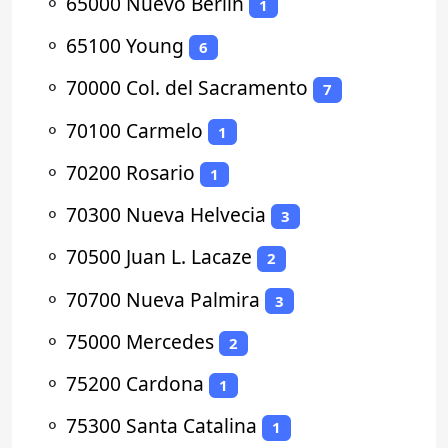
⚬
65000 Nuevo Berlín
1
⚬
65100 Young
6
⚬
70000 Col. del Sacramento
7
⚬
70100 Carmelo
1
⚬
70200 Rosario
1
⚬
70300 Nueva Helvecia
3
⚬
70500 Juan L. Lacaze
2
⚬
70700 Nueva Palmira
3
⚬
75000 Mercedes
2
⚬
75200 Cardona
1
⚬
75300 Santa Catalina
1