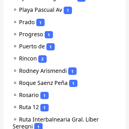
⚬
Playa Pascual Av
1
⚬
Prado
1
⚬
Progreso
1
⚬
Puerto de
1
⚬
Rincon
2
⚬
Rodney Arismendi
1
⚬
Roque Saenz Peña
1
⚬
Rosario
1
⚬
Ruta 12
1
⚬
Ruta Interbalnearia Gral. Líber
Seregni
1