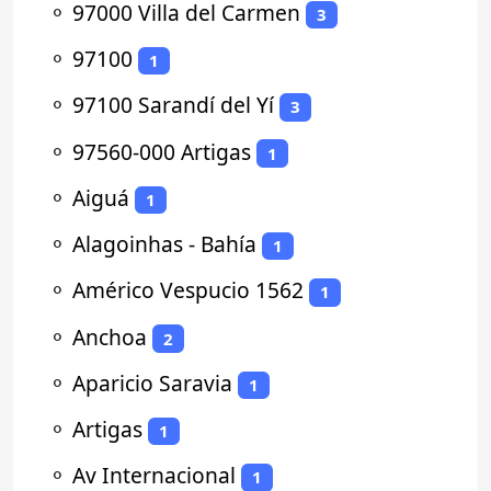
⚬
97000 Villa del Carmen
3
⚬
97100
1
⚬
97100 Sarandí del Yí
3
⚬
97560-000 Artigas
1
⚬
Aiguá
1
⚬
Alagoinhas - Bahía
1
⚬
Américo Vespucio 1562
1
⚬
Anchoa
2
⚬
Aparicio Saravia
1
⚬
Artigas
1
⚬
Av Internacional
1