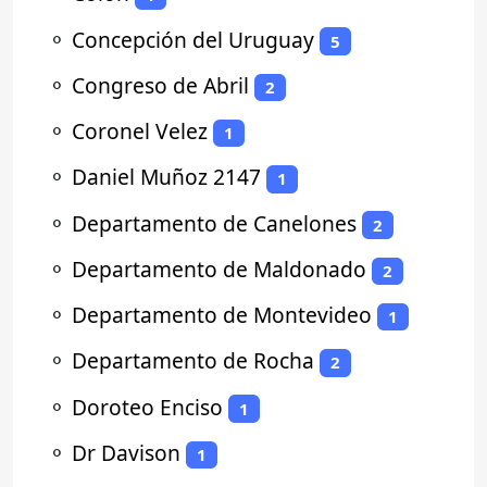
⚬
Concepción del Uruguay
5
⚬
Congreso de Abril
2
⚬
Coronel Velez
1
⚬
Daniel Muñoz 2147
1
⚬
Departamento de Canelones
2
⚬
Departamento de Maldonado
2
⚬
Departamento de Montevideo
1
⚬
Departamento de Rocha
2
⚬
Doroteo Enciso
1
⚬
Dr Davison
1