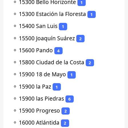
⚬
15300 Bello Horizonte
1
⚬
15300 Estación la Floresta
1
⚬
15400 San Luis
1
⚬
15500 Joaquín Suárez
2
⚬
15600 Pando
4
⚬
15800 Ciudad de la Costa
2
⚬
15900 18 de Mayo
1
⚬
15900 la Paz
1
⚬
15900 las Piedras
6
⚬
15900 Progreso
2
⚬
16000 Atlántida
2