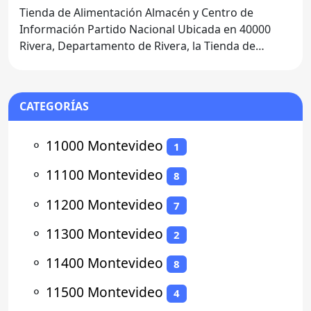
40000 Rivera
Tienda de Alimentación Almacén y Centro de
Información Partido Nacional Ubicada en 40000
Rivera, Departamento de Rivera, la Tienda de
Alimentación Almacén y
CATEGORÍAS
⚬
11000 Montevideo
1
⚬
11100 Montevideo
8
⚬
11200 Montevideo
7
⚬
11300 Montevideo
2
⚬
11400 Montevideo
8
⚬
11500 Montevideo
4