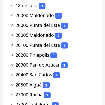
⚬
18 de Julio
3
⚬
20000 Maldonado
5
⚬
20000 Punta del Este
1
⚬
20005 Maldonado
2
⚬
20100 Punta del Este
1
⚬
20200 Piriápolis
1
⚬
20300 Pan de Azúcar
3
⚬
20400 San Carlos
4
⚬
20500 Aiguá
2
⚬
27000 Rocha
3
⚬
27001 la Paloma
3