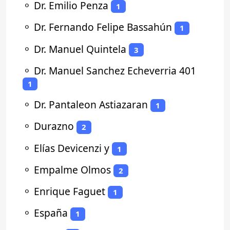
⚬
Dr. Emilio Penza
1
⚬
Dr. Fernando Felipe Bassahún
1
⚬
Dr. Manuel Quintela
3
⚬
Dr. Manuel Sanchez Echeverria 401
1
⚬
Dr. Pantaleon Astiazaran
1
⚬
Durazno
2
⚬
Elías Devicenzi y
1
⚬
Empalme Olmos
2
⚬
Enrique Faguet
1
⚬
España
1