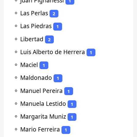
⚬
Juan Pignanessi
1
⚬
Las Perlas
2
⚬
Las Piedras
1
⚬
Libertad
2
⚬
Luis Alberto de Herrera
1
⚬
Maciel
1
⚬
Maldonado
1
⚬
Manuel Pereira
1
⚬
Manuela Lestido
1
⚬
Margarita Muniz
1
⚬
Mario Ferreira
1