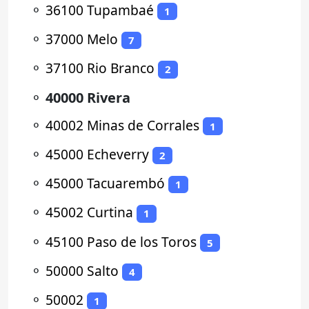
⚬
36100 Tupambaé
1
⚬
37000 Melo
7
⚬
37100 Rio Branco
2
⚬
40000 Rivera
⚬
40002 Minas de Corrales
1
⚬
45000 Echeverry
2
⚬
45000 Tacuarembó
1
⚬
45002 Curtina
1
⚬
45100 Paso de los Toros
5
⚬
50000 Salto
4
⚬
50002
1