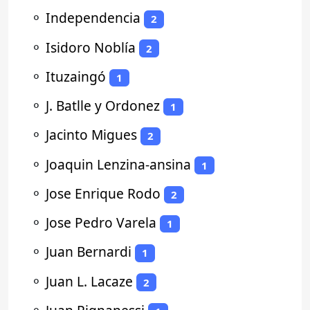
⚬
Independencia
2
⚬
Isidoro Noblía
2
⚬
Ituzaingó
1
⚬
J. Batlle y Ordonez
1
⚬
Jacinto Migues
2
⚬
Joaquin Lenzina-ansina
1
⚬
Jose Enrique Rodo
2
⚬
Jose Pedro Varela
1
⚬
Juan Bernardi
1
⚬
Juan L. Lacaze
2