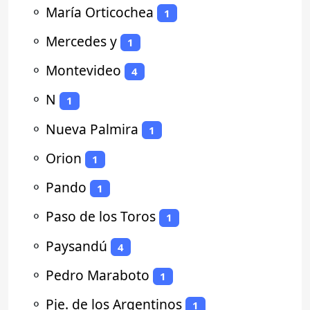
⚬
María Orticochea
1
⚬
Mercedes y
1
⚬
Montevideo
4
⚬
N
1
⚬
Nueva Palmira
1
⚬
Orion
1
⚬
Pando
1
⚬
Paso de los Toros
1
⚬
Paysandú
4
⚬
Pedro Maraboto
1
⚬
Pje. de los Argentinos
1