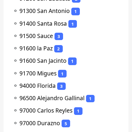
⚬
91300 San Antonio
1
⚬
91400 Santa Rosa
1
⚬
91500 Sauce
3
⚬
91600 la Paz
2
⚬
91600 San Jacinto
1
⚬
91700 Migues
1
⚬
94000 Florida
3
⚬
96500 Alejandro Gallinal
1
⚬
97000 Carlos Reyles
1
⚬
97000 Durazno
5