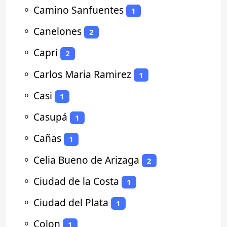
⚬
Camino Sanfuentes
1
⚬
Canelones
2
⚬
Capri
2
⚬
Carlos Maria Ramirez
1
⚬
Casi
1
⚬
Casupá
1
⚬
Cañas
1
⚬
Celia Bueno de Arizaga
2
⚬
Ciudad de la Costa
1
⚬
Ciudad del Plata
1
⚬
Colon
1