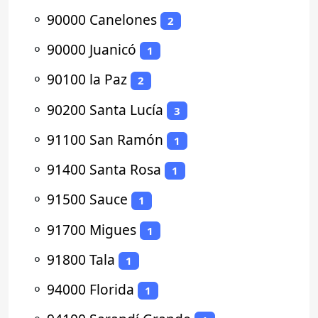
⚬
90000 Canelones
2
⚬
90000 Juanicó
1
⚬
90100 la Paz
2
⚬
90200 Santa Lucía
3
⚬
91100 San Ramón
1
⚬
91400 Santa Rosa
1
⚬
91500 Sauce
1
⚬
91700 Migues
1
⚬
91800 Tala
1
⚬
94000 Florida
1