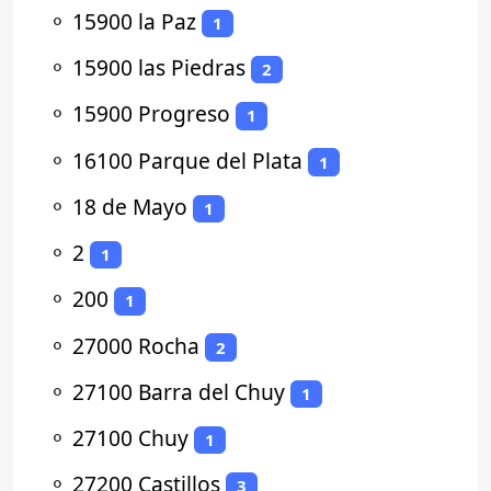
⚬
15900 la Paz
1
⚬
15900 las Piedras
2
⚬
15900 Progreso
1
⚬
16100 Parque del Plata
1
⚬
18 de Mayo
1
⚬
2
1
⚬
200
1
⚬
27000 Rocha
2
⚬
27100 Barra del Chuy
1
⚬
27100 Chuy
1
⚬
27200 Castillos
3