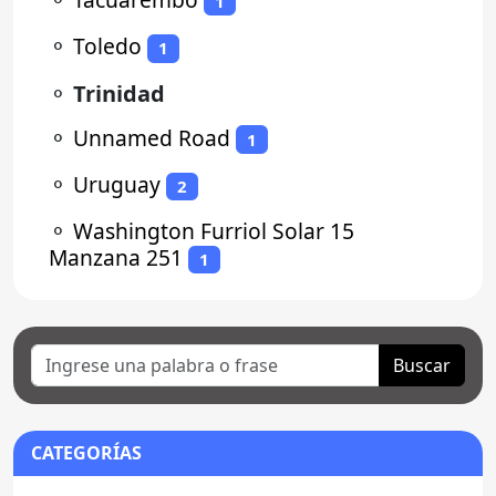
1
⚬
Toledo
1
⚬
Trinidad
⚬
Unnamed Road
1
⚬
Uruguay
2
⚬
Washington Furriol Solar 15
Manzana 251
1
Buscar
CATEGORÍAS