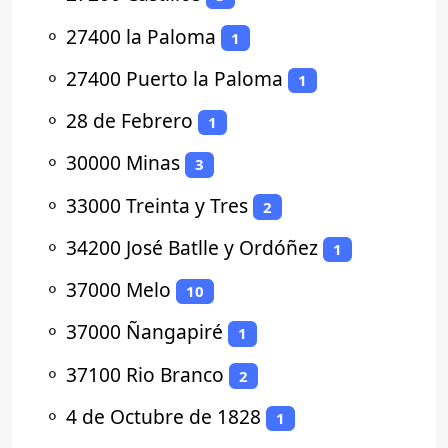
⚬
27400 la Paloma
1
⚬
27400 Puerto la Paloma
1
⚬
28 de Febrero
1
⚬
30000 Minas
3
⚬
33000 Treinta y Tres
2
⚬
34200 José Batlle y Ordóñez
1
⚬
37000 Melo
10
⚬
37000 Ñangapiré
1
⚬
37100 Rio Branco
2
⚬
4 de Octubre de 1828
1