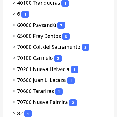
⚬
40100 Tranqueras
1
⚬
6
1
⚬
60000 Paysandú
7
⚬
65000 Fray Bentos
3
⚬
70000 Col. del Sacramento
3
⚬
70100 Carmelo
2
⚬
70201 Nueva Helvecia
1
⚬
70500 Juan L. Lacaze
1
⚬
70600 Tarariras
1
⚬
70700 Nueva Palmira
2
⚬
82
1