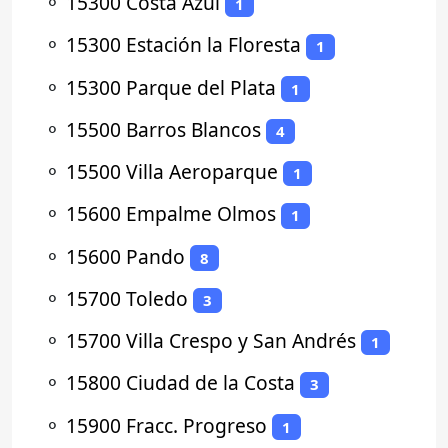
⚬
15300 Costa Azul
1
⚬
15300 Estación la Floresta
1
⚬
15300 Parque del Plata
1
⚬
15500 Barros Blancos
4
⚬
15500 Villa Aeroparque
1
⚬
15600 Empalme Olmos
1
⚬
15600 Pando
8
⚬
15700 Toledo
3
⚬
15700 Villa Crespo y San Andrés
1
⚬
15800 Ciudad de la Costa
3
⚬
15900 Fracc. Progreso
1