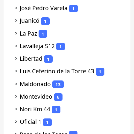
⚬
José Pedro Varela
1
⚬
Juanicó
1
⚬
La Paz
1
⚬
Lavalleja S12
1
⚬
Libertad
1
⚬
Luis Ceferino de la Torre 43
1
⚬
Maldonado
13
⚬
Montevideo
6
⚬
Nori Km 44
1
⚬
Oficial 1
1