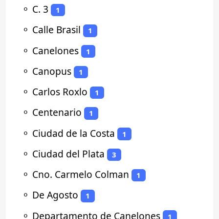
⚬
C. 3
1
⚬
Calle Brasil
1
⚬
Canelones
1
⚬
Canopus
1
⚬
Carlos Roxlo
1
⚬
Centenario
1
⚬
Ciudad de la Costa
1
⚬
Ciudad del Plata
3
⚬
Cno. Carmelo Colman
1
⚬
De Agosto
1
⚬
Departamento de Canelones
1