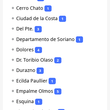
⚬
Cerro Chato
1
⚬
Ciudad de la Costa
1
⚬
Del Pte.
3
⚬
Departamento de Soriano
1
⚬
Dolores
4
⚬
Dr. Toribio Olaso
2
⚬
Durazno
3
⚬
Ecilda Paullier
1
⚬
Empalme Olmos
5
⚬
Esquina
1