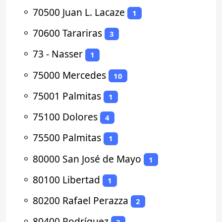
⚬
70500 Juan L. Lacaze
1
⚬
70600 Tarariras
3
⚬
73 - Nasser
1
⚬
75000 Mercedes
10
⚬
75001 Palmitas
1
⚬
75100 Dolores
4
⚬
75500 Palmitas
1
⚬
80000 San José de Mayo
1
⚬
80100 Libertad
1
⚬
80200 Rafael Perazza
2
⚬
80400 Rodríguez