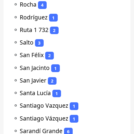
⚬
Rocha
4
⚬
Rodríguez
1
⚬
Ruta 1 732
2
⚬
Salto
3
⚬
San Félix
2
⚬
San Jacinto
1
⚬
San Javier
2
⚬
Santa Lucía
1
⚬
Santiago Vazquez
1
⚬
Santiago Vázquez
1
⚬
Sarandí Grande
6