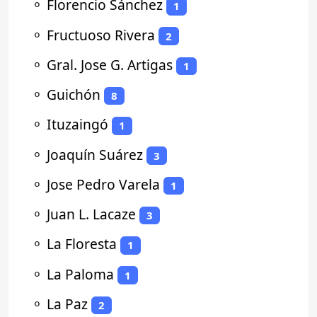
⚬
Florencio Sánchez
1
⚬
Fructuoso Rivera
2
⚬
Gral. Jose G. Artigas
1
⚬
Guichón
8
⚬
Ituzaingó
1
⚬
Joaquín Suárez
3
⚬
Jose Pedro Varela
1
⚬
Juan L. Lacaze
3
⚬
La Floresta
1
⚬
La Paloma
1
⚬
La Paz
2