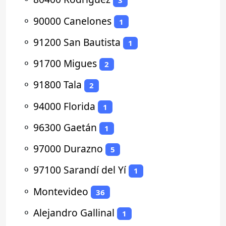
3
⚬
90000 Canelones
1
⚬
91200 San Bautista
1
⚬
91700 Migues
2
⚬
91800 Tala
2
⚬
94000 Florida
1
⚬
96300 Gaetán
1
⚬
97000 Durazno
5
⚬
97100 Sarandí del Yí
1
⚬
Montevideo
36
⚬
Alejandro Gallinal
1