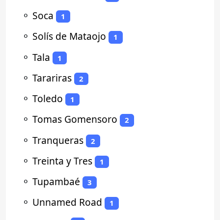
⚬
Soca
1
⚬
Solís de Mataojo
1
⚬
Tala
1
⚬
Tarariras
2
⚬
Toledo
1
⚬
Tomas Gomensoro
2
⚬
Tranqueras
2
⚬
Treinta y Tres
1
⚬
Tupambaé
3
⚬
Unnamed Road
1