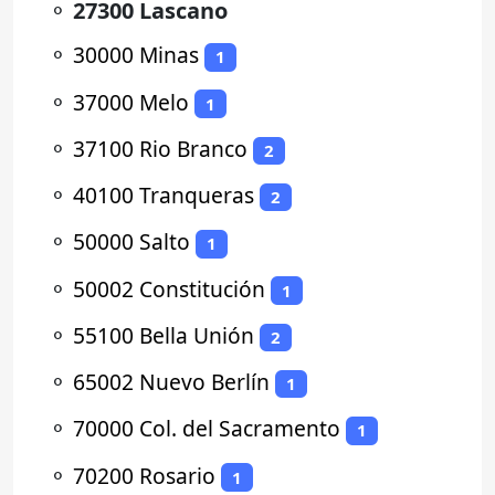
⚬
27300 Lascano
⚬
30000 Minas
1
⚬
37000 Melo
1
⚬
37100 Rio Branco
2
⚬
40100 Tranqueras
2
⚬
50000 Salto
1
⚬
50002 Constitución
1
⚬
55100 Bella Unión
2
⚬
65002 Nuevo Berlín
1
⚬
70000 Col. del Sacramento
1
⚬
70200 Rosario
1