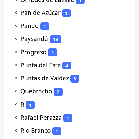
⚬
Pan de Azúcar
1
⚬
Pando
1
⚬
Paysandú
19
⚬
Progreso
2
⚬
Punta del Este
4
⚬
Puntas de Valdez
3
⚬
Quebracho
2
⚬
R
1
⚬
Rafael Perazza
1
⚬
Rio Branco
1