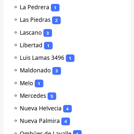
⚬
La Pedrera
1
⚬
Las Piedras
2
⚬
Lascano
3
⚬
Libertad
1
⚬
Luis Lamas 3496
1
⚬
Maldonado
3
⚬
Melo
1
⚬
Mercedes
5
⚬
Nueva Helvecia
4
⚬
Nueva Palmira
4
⚬
Ombúes de Lavalle
1