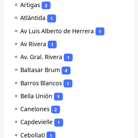
⚬
Artigas
2
⚬
Atlántida
1
⚬
Av Luis Alberto de Herrera
1
⚬
Av Rivera
1
⚬
Av. Gral. Rivera
1
⚬
Baltasar Brum
4
⚬
Barros Blancos
1
⚬
Bella Unión
1
⚬
Canelones
2
⚬
Capdevielle
1
⚬
Cebollatí
1