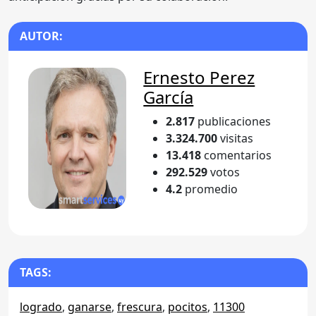
AUTOR:
Ernesto Perez
García
2.817
publicaciones
3.324.700
visitas
13.418
comentarios
292.529
votos
4.2
promedio
TAGS:
logrado
,
ganarse
,
frescura
,
pocitos
,
11300