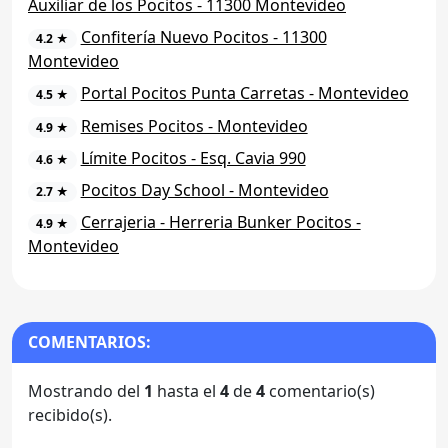
Auxiliar de los Pocitos - 11300 Montevideo
Confitería Nuevo Pocitos - 11300
4.2 ★
Montevideo
Portal Pocitos Punta Carretas - Montevideo
4.5 ★
Remises Pocitos - Montevideo
4.9 ★
Límite Pocitos - Esq. Cavia 990
4.6 ★
Pocitos Day School - Montevideo
2.7 ★
Cerrajeria - Herreria Bunker Pocitos -
4.9 ★
Montevideo
COMENTARIOS:
Mostrando del
1
hasta el
4
de
4
comentario(s)
recibido(s).