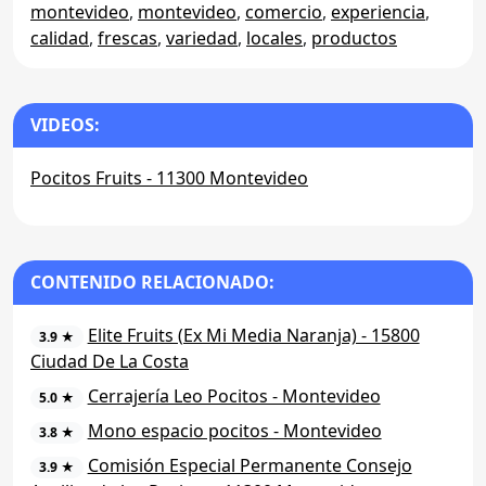
montevideo
,
montevideo
,
comercio
,
experiencia
,
calidad
,
frescas
,
variedad
,
locales
,
productos
VIDEOS:
Pocitos Fruits - 11300 Montevideo
CONTENIDO RELACIONADO:
Elite Fruits (Ex Mi Media Naranja) - 15800
3.9 ★
Ciudad De La Costa
Cerrajería Leo Pocitos - Montevideo
5.0 ★
Mono espacio pocitos - Montevideo
3.8 ★
Comisión Especial Permanente Consejo
3.9 ★