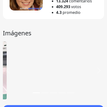
13.324
comentarios
409.293
votos
4.3
promedio
Imágenes
Anterior
Sigu