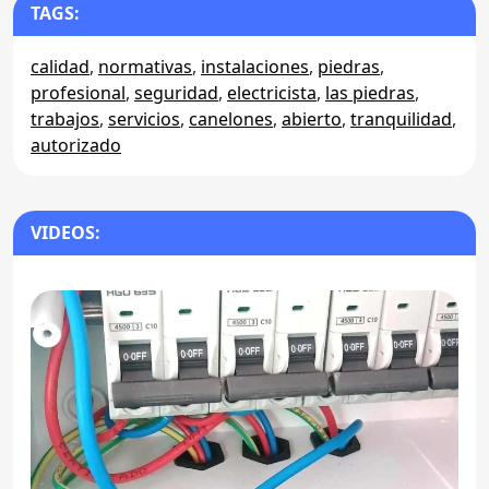
TAGS:
calidad
,
normativas
,
instalaciones
,
piedras
,
profesional
,
seguridad
,
electricista
,
las piedras
,
trabajos
,
servicios
,
canelones
,
abierto
,
tranquilidad
,
autorizado
VIDEOS: