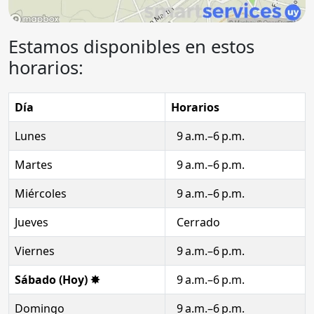
Estamos disponibles en estos
horarios:
Día
Horarios
Lunes
9 a.m.–6 p.m.
Martes
9 a.m.–6 p.m.
Miércoles
9 a.m.–6 p.m.
Jueves
Cerrado
Viernes
9 a.m.–6 p.m.
Sábado (Hoy) ✸
9 a.m.–6 p.m.
Domingo
9 a.m.–6 p.m.