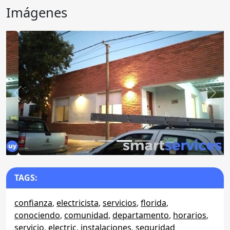
Imágenes
Anterior
Sigu
TAGS:
confianza
,
electricista
,
servicios
,
florida
,
conociendo
,
comunidad
,
departamento
,
horarios
,
servicio
,
electric
,
instalaciones
,
seguridad