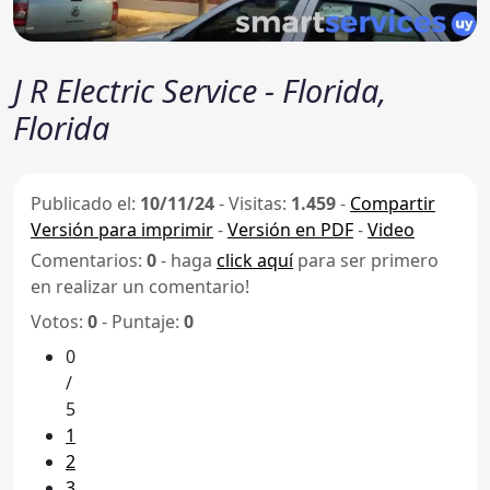
J R Electric Service - Florida,
Florida
Publicado el:
10/11/24
-
Visitas:
1.459
-
Compartir
Versión para imprimir
-
Versión en PDF
-
Video
Comentarios:
0
- haga
click aquí
para ser primero
en realizar un comentario!
Votos:
0
- Puntaje:
0
0
/
5
1
2
3